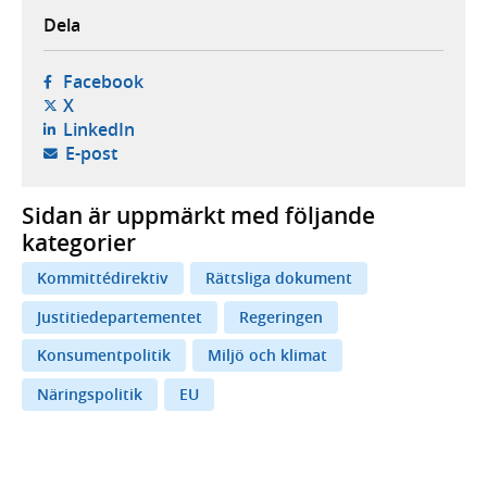
Dela
- öppnas i ny flik, extern webbplats,
Facebook
- öppnas i ny flik, extern webbplats,
X
- öppnas i ny flik, extern webbplats,
LinkedIn
- öppnar din e-postklient,
E-post
Sidan är uppmärkt med följande
kategorier
Kommittédirektiv
Rättsliga dokument
Justitiedepartementet
Regeringen
Konsumentpolitik
Miljö och klimat
Näringspolitik
EU