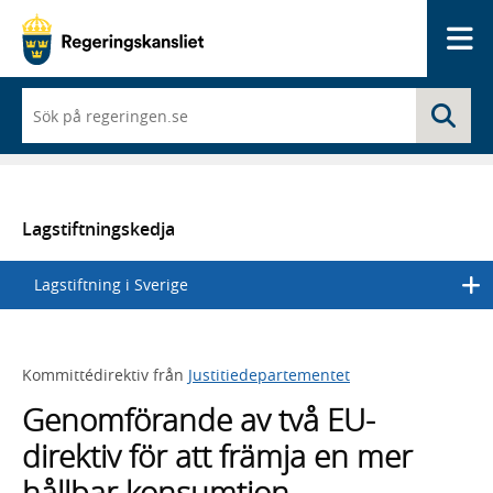
Me
När
Sö
du
börjar
skriva
så
framträder
en
Lagstiftningskedja
lista
med
Lagstiftning i Sverige
sökförslag
Kommittédirektiv från
Justitiedepartementet
Genomförande av två EU-
direktiv för att främja en mer
hållbar konsumtion