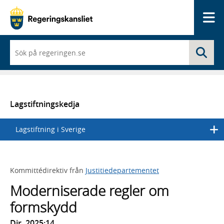
Me
När
Sö
du
börjar
skriva
så
framträder
en
Lagstiftningskedja
lista
med
Lagstiftning i Sverige
sökförslag
Kommittédirektiv från
Justitiedepartementet
Moderniserade regler om
formskydd
Dir. 2025:14