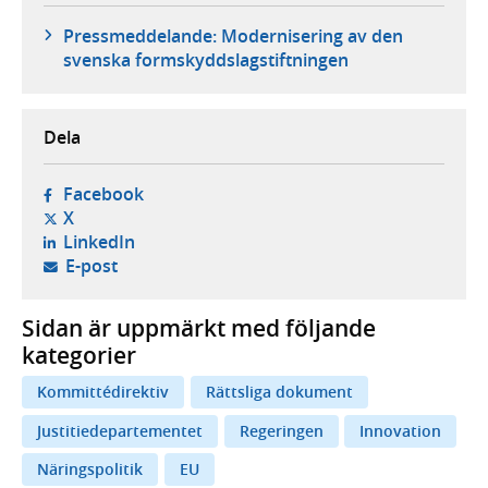
Pressmeddelande: Modernisering av den
svenska formskyddslagstiftningen
Dela
- öppnas i ny flik, extern webbplats,
Facebook
- öppnas i ny flik, extern webbplats,
X
- öppnas i ny flik, extern webbplats,
LinkedIn
- öppnar din e-postklient,
E-post
Sidan är uppmärkt med följande
kategorier
Kommittédirektiv
Rättsliga dokument
Justitiedepartementet
Regeringen
Innovation
Näringspolitik
EU