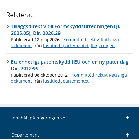
Relaterat
Tilläggsdirektiv till Formskyddsutredningen (Ju
2025:05), Dir. 2026:29
Publicerad
18 maj 2026
·
Kommittédirektiv
,
Rättsliga
dokument
från
Justitiedepartementet
,
Regeringen
Ett enhetligt patentskydd i EU och en ny patentlag,
Dir. 2012:99
Publicerad
08 oktober 2012
·
Kommittédirektiv
,
Rättsliga
dokument
från
Justitiedepartementet
Innehåll på regeringen.se
Departement