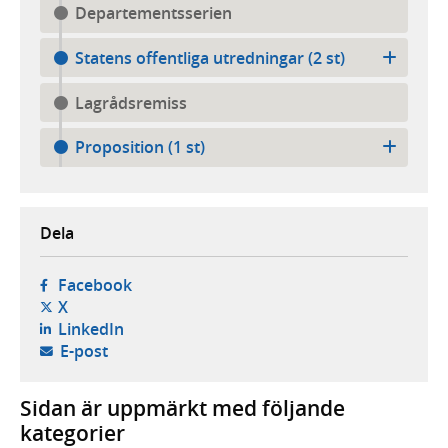
Departementsserien
Statens offentliga utredningar (2 st)
Lagrådsremiss
Proposition (1 st)
Dela
- öppnas i ny flik, extern webbplats,
Facebook
- öppnas i ny flik, extern webbplats,
X
- öppnas i ny flik, extern webbplats,
LinkedIn
- öppnar din e-postklient,
E-post
Sidan är uppmärkt med följande
kategorier