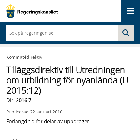
Me
När
Sö
du
börjar
skriva
så
Kommittédirektiv
framträder
en
Tilläggsdirektiv till Utredningen
lista
med
om utbildning för nyanlända (U
sökförslag
2015:12)
Dir. 2016:7
Publicerad
22 januari 2016
Förlängd tid för delar av uppdraget.