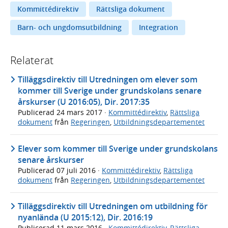
Kommittédirektiv
Rättsliga dokument
Barn- och ungdomsutbildning
Integration
Relaterat
Tilläggsdirektiv till Utredningen om elever som
kommer till Sverige under grundskolans senare
årskurser (U 2016:05), Dir. 2017:35
Publicerad
24 mars 2017
·
Kommittédirektiv
,
Rättsliga
dokument
från
Regeringen
,
Utbildningsdepartementet
Elever som kommer till Sverige under grundskolans
senare årskurser
Publicerad
07 juli 2016
·
Kommittédirektiv
,
Rättsliga
dokument
från
Regeringen
,
Utbildningsdepartementet
Tilläggsdirektiv till Utredningen om utbildning för
nyanlända (U 2015:12), Dir. 2016:19
Publicerad
11 mars 2016
·
Kommittédirektiv
,
Rättsliga