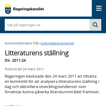
Me
När
Sö
du
börjar
skriva
så
Kommittédirektiv från
Kulturdepartementet
framträder
en
Litteraturens ställning
lista
med
Dir. 2011:24
sökförslag
Publicerad
24 mars 2011
Regeringen beslutade den 24 mars 2011 att tillsätta
en kommitté för att analysera litteraturens ställning i
dag och identifiera utvecklingstendenser som
förväntas kunna påverka litteraturområdet framöver.