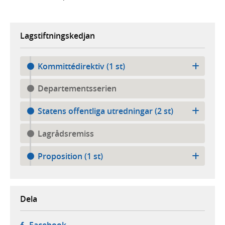
Lagstiftningskedjan
Kommittédirektiv (1 st)
Departementsserien
Statens offentliga utredningar (2 st)
Lagrådsremiss
Proposition (1 st)
Dela
- öppnas i ny flik, extern webbplats,
Facebook