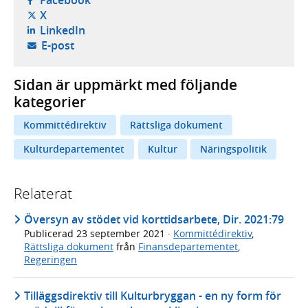
- öppnas i ny flik, extern webbplats,
X
- öppnas i ny flik, extern webbplats,
LinkedIn
- öppnar din e-postklient,
E-post
Sidan är uppmärkt med följande
kategorier
Kommittédirektiv
Rättsliga dokument
Kulturdepartementet
Kultur
Näringspolitik
Relaterat
Översyn av stödet vid korttidsarbete, Dir. 2021:79
Publicerad
23 september 2021
·
Kommittédirektiv
,
Rättsliga dokument
från
Finansdepartementet
,
Regeringen
Tilläggsdirektiv till Kulturbryggan - en ny form för