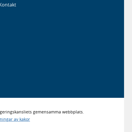
Kontakt
Regeringskansliets gemensamma webbplats.
lningar av kakor