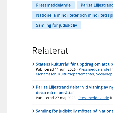
Pressmeddelande
Parisa Liljestran
Nationella minoriteter och minoritetssp
Samling för judiskt liv
Relaterat
Statens kulturråd får uppdrag om att up
Publicerad
11 juni 2026
·
Pressmeddelande
f
Mohamsson
,
Kulturdepartementet
,
Socialdep
Parisa Liljestrand deltar vid visning a
detta må ni berätta”
Publicerad
27 maj 2026
·
Pressmeddelande
f
Samling för judiskt liv möttes på Nati