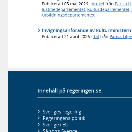
Publicerad
05 maj 2026
·
Artikel
från
Parisa Li
Justitiedepartementet
,
Kulturdepartementet
,
Utbildningsdepartementet
Invigningsanförande av kulturministern v
Publicerad
21 april 2026
·
Tal
från
Parisa Lilj
Innehåll på regeringen.se
Sveriges regering
Regeringens politik
Sverige i EU
Så styrs Sverige