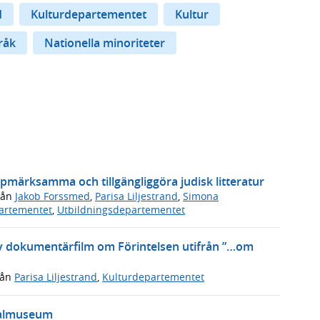
d
Kulturdepartementet
Kultur
råk
Nationella minoriteter
pmärksamma och tillgängliggöra judisk litteratur
rån
Jakob Forssmed
,
Parisa Liljestrand
,
Simona
artementet
,
Utbildningsdepartementet
v ny dokumentärfilm om Förintelsen utifrån ”…om
rån
Parisa Liljestrand
,
Kulturdepartementet
onalmuseum