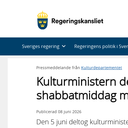
Huvudnavigering
Sveriges regering
Regeringens politik i Sve
Pressmeddelande från
Kulturdepartementet
Kulturministern de
shabbatmiddag m
Publicerad
08 juni 2026
Den 5 juni deltog kulturministe