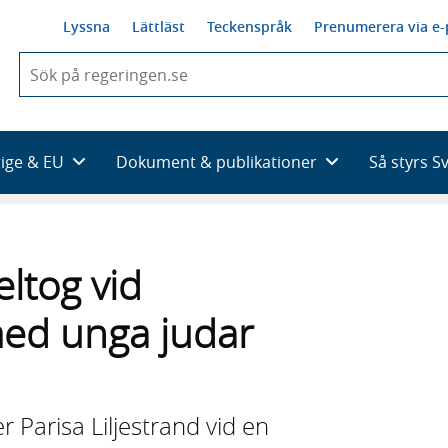
Lyssna
Lättläst
Teckenspråk
Prenumerera via e-
När
du
börjar
skriva
så
rige & EU
Dokument & publikationer
Så styrs S
framträder
en
lista
med
sökförslag
ltog vid
ed unga judar
r Parisa Liljestrand vid en