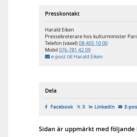
Presskontakt
Harald Eiken
Pressekreterare hos kulturminister Pari
Telefon (växel)
08-405 10 00
Mobil
076-781 42 09
e-post till Harald Eiken
Dela
- öppnas i ny flik, extern w
- öppnas i ny flik, ext
- öppnas i
Facebook
X
LinkedIn
E-pos
Sidan är uppmärkt med följande 