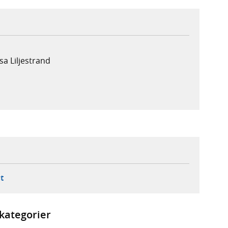
sa Liljestrand
ebbplats,
ern webbplats,
 ny flik, extern webbplats,
- öppnar din e-postklient,
t
kategorier