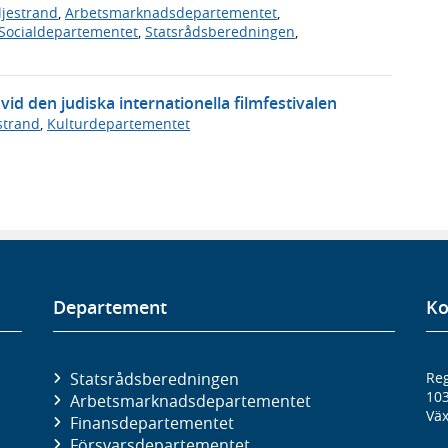
ljestrand
,
Arbetsmarknadsdepartementet
,
Socialdepartementet
,
Statsrådsberedningen
,
id den judiska internationella filmfestivalen
estrand
,
Kulturdepartementet
Departement
Ko
Statsrådsberedningen
Reg
10
Arbetsmarknads­departementet
Väx
Finans­departementet
Försvars­departementet