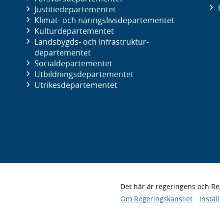
Justitie­departementet
Klimat- och näringslivs­departementet
Kultur­departementet
Landsbygds- och infrastruktur­
departementet
Social­departementet
Utbildnings­departementet
Utrikes­departementet
Det här är regeringens och 
Om Regeringskansliet
Instäl