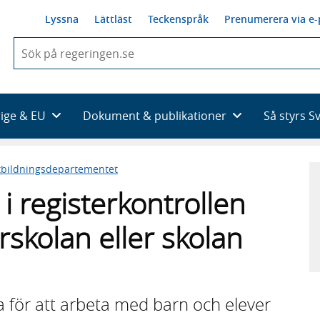
Lyssna
Lättläst
Teckenspråk
Prenumerera via e-
När
du
börjar
skriva
så
rige & EU
Dokument & publikationer
Så styrs S
framträder
en
lista
tbildningsdepartementet
med
sökförslag
 i registerkontrollen
örskolan eller skolan
 för att arbeta med barn och elever