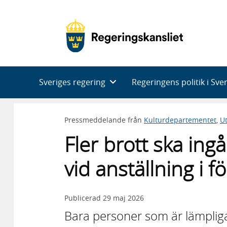
Huvudnavigering
Sveriges regering
Regeringens politik i Sve
Pressmeddelande från
Kulturdepartementet
,
U
Fler brott ska ingå
vid anställning i f
Publicerad
29 maj 2026
Bara personer som är lämpliga