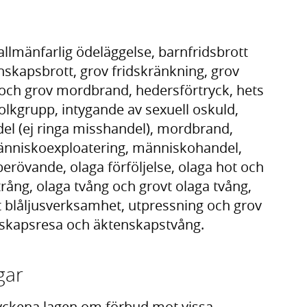
allmänfarlig ödeläggelse, barnfridsbrott
nskapsbrott, grov fridskränkning, grov
och grov mordbrand, hedersförtryck, hets
lkgrupp, intygande av sexuell oskuld,
el (ej ringa misshandel), mordbrand,
änniskoexploatering, människohandel,
berövande, olaga förföljelse, olaga hot och
ntrång, olaga tvång och grovt olaga tvång,
t blåljusverksamhet, utpressning och grov
enskapsresa och äktenskapstvång.
gar
styckena lagen om förbud mot vissa