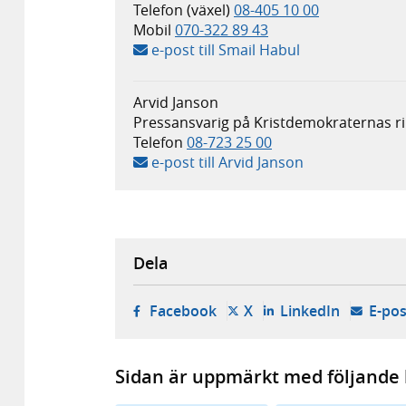
Telefon (växel)
08-405 10 00
Mobil
070-322 89 43
e-post till Smail Habul
Arvid Janson
Pressansvarig på Kristdemokraternas ri
Telefon
08-723 25 00
e-post till Arvid Janson
Dela
- öppnas i ny flik, extern w
- öppnas i ny flik, ext
- öppnas i
Facebook
X
LinkedIn
E-pos
Sidan är uppmärkt med följande 