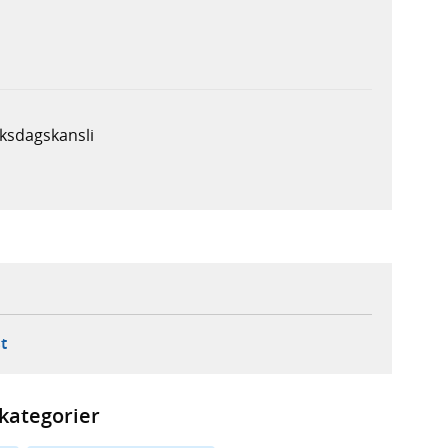
ksdagskansli
ebbplats,
ern webbplats,
 ny flik, extern webbplats,
- öppnar din e-postklient,
t
kategorier