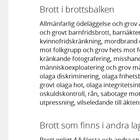
Brott i brottsbalken
Allmänfarlig ödeläggelse och grov 
och grovt barnfridsbrott, barnäkte
kvinnofridskränkning, mordbrand 
mot folkgrupp och grov hets mot fo
kränkande fotografering, misshand
människoexploatering och grov m
olaga diskriminering, olaga frihets
grovt olaga hot, olaga integritetsi
oskuldskontroll, rån, sabotage mo
utpressning, vilseledande till äkt
Brott som finns i andra la
Brott enligt 4 § första och andra 