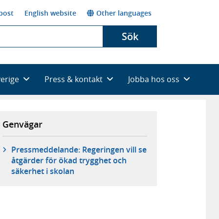
post
English website
Other languages
Sök
verige
Press & kontakt
Jobba hos oss
Genvägar
Pressmeddelande: Regeringen vill se
åtgärder för ökad trygghet och
säkerhet i skolan