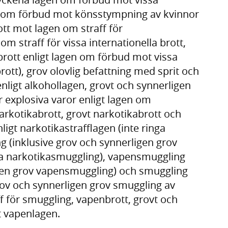
en om förbud mot könsstympning av kvinnor
tt mot lagen om straff för
m straff för vissa internationella brott,
rott enligt lagen om förbud mot vissa
ott), grov olovlig befattning med sprit och
 enligt alkohollagen, grovt och synnerligen
ör explosiva varor enligt lagen om
arkotikabrott, grovt narkotikabrott och
ligt narkotikastrafflagen (inte ringa
g (inklusive grov och synnerligen grov
ga narkotikasmuggling), vapensmuggling
ligen grov vapensmuggling) och smuggling
grov och synnerligen grov smuggling av
ff för smuggling, vapenbrott, grovt och
t vapenlagen.