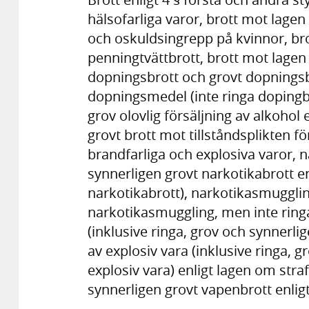
hälsofarliga varor, brott mot lag
och oskuldsingrepp på kvinnor, bro
penningtvättbrott, brott mot lagen o
dopningsbrott och grovt dopningsb
dopningsmedel (inte ringa dopingbr
grov olovlig försäljning av alkohol
grovt brott mot tillståndsplikten f
brandfarliga och explosiva varor, n
synnerligen grovt narkotikabrott en
narkotikabrott), narkotikasmugglin
narkotikasmuggling, men inte rin
(inklusive ringa, grov och synner
av explosiv vara (inklusive ringa, 
explosiv vara) enligt lagen om stra
synnerligen grovt vapenbrott enlig