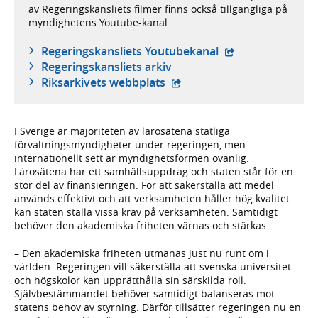
av Regeringskansliets filmer finns också tillgängliga på
myndighetens Youtube-kanal.
- extern webbplat
Regeringskansliets Youtubekanal
Regeringskansliets arkiv
- extern webbplats,
Riksarkivets webbplats
I Sverige är majoriteten av lärosätena statliga
förvaltningsmyndigheter under regeringen, men
internationellt sett är myndighetsformen ovanlig.
Lärosätena har ett samhällsuppdrag och staten står för en
stor del av finansieringen. För att säkerställa att medel
används effektivt och att verksamheten håller hög kvalitet
kan staten ställa vissa krav på verksamheten. Samtidigt
behöver den akademiska friheten värnas och stärkas.
– Den akademiska friheten utmanas just nu runt om i
världen. Regeringen vill säkerställa att svenska universitet
och högskolor kan upprätthålla sin särskilda roll.
Självbestämmandet behöver samtidigt balanseras mot
statens behov av styrning. Därför tillsätter regeringen nu en