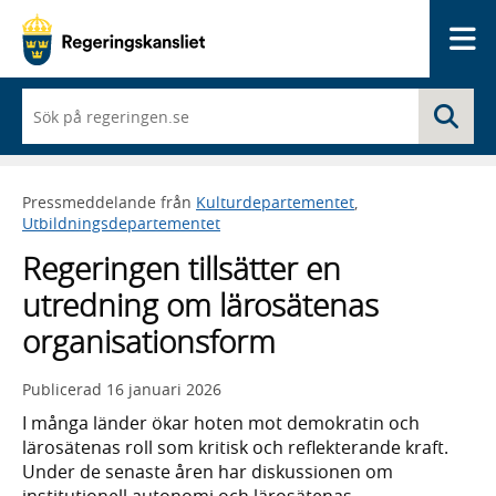
Me
När
Sö
du
börjar
skriva
så
Pressmeddelande från
Kulturdepartementet
,
framträder
Utbildningsdepartementet
en
lista
Regeringen tillsätter en
med
sökförslag
utredning om lärosätenas
organisationsform
Publicerad
16 januari 2026
I många länder ökar hoten mot demokratin och
lärosätenas roll som kritisk och reflekterande kraft.
Under de senaste åren har diskussionen om
institutionell autonomi och lärosätenas