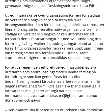
utredning om lärosätenas organisationsform, säger
gymnasie-, högskole- och forskningsminister Lotta Edholm.
Utredningen ska se över organisationsformen för statliga
universitet och högskolor och ta fram två olika
lösningsmodeller. Som första lösningsmodell ska utredaren
lämna förslag på hur en alternativ organisationsform för
statliga universitet och högskolor kan utformas för att
förbättra deras förutsättningar att bedriva utbildning och
forskning av hög kvalitet. I uppdraget ingår bland annat att
föreslå hur organisationsformen ska vara uppbyggd i fråga
om rättslig status och förhållande till staten, samt
studenters rättigheter och anställdas rättsställning.
För att ge regeringen ett brett beredningsunderlag ska
utredaren som andra lösningsmodell lämna förslag på
förändringar som kan genomföras för att öka
ändamålsenligheten i lärosätenas arbete inom ramen för
dagens myndighetsform. Förslagen ska bland annat gälla
lärosätenas möjligheter att ingå nationella och
internationella avtal samt deras möjligheter att ta emot
donationer och gåvor.
– Den akademiska friheten är en grundsten i vår demokrati.