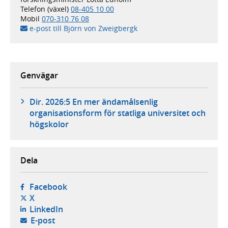
Telefon (växel)
08-405 10 00
Mobil
070-310 76 08
e-post till Björn von Zweigbergk
Genvägar
Dir. 2026:5 En mer ändamålsenlig
organisationsform för statliga universitet och
högskolor
Dela
- öppnas i ny flik, extern webbplats,
Facebook
- öppnas i ny flik, extern webbplats,
X
- öppnas i ny flik, extern webbplats,
LinkedIn
- öppnar din e-postklient,
E-post