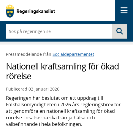
Me
När
Sö
du
börjar
skriva
så
Pressmeddelande från
Socialdepartementet
framträder
en
Nationell kraftsamling för ökad
lista
med
rörelse
sökförslag
Publicerad
02 januari 2026
Regeringen har beslutat om ett uppdrag till
Folkhälsomyndigheten i 2026 års regleringsbrev för
att genomföra en nationell kraftsamling för ökad
rörelse. Insatserna ska främja hälsa och
välbefinnande i hela befolkningen.