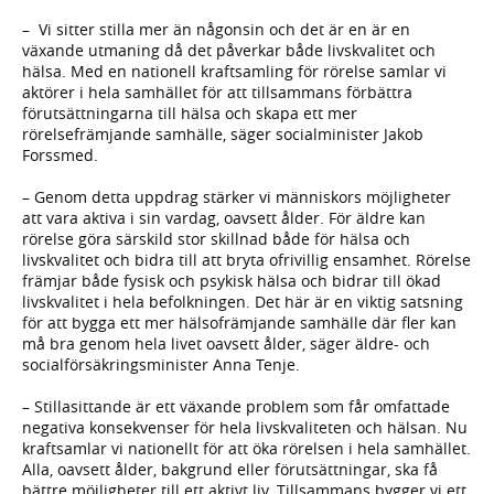
– Vi sitter stilla mer än någonsin och det är en är en
växande utmaning då det påverkar både livskvalitet och
hälsa. Med en nationell kraftsamling för rörelse samlar vi
aktörer i hela samhället för att tillsammans förbättra
förutsättningarna till hälsa och skapa ett mer
rörelsefrämjande samhälle, säger socialminister Jakob
Forssmed.
– Genom detta uppdrag stärker vi människors möjligheter
att vara aktiva i sin vardag, oavsett ålder. För äldre kan
rörelse göra särskild stor skillnad både för hälsa och
livskvalitet och bidra till att bryta ofrivillig ensamhet. Rörelse
främjar både fysisk och psykisk hälsa och bidrar till ökad
livskvalitet i hela befolkningen. Det här är en viktig satsning
för att bygga ett mer hälsofrämjande samhälle där fler kan
må bra genom hela livet oavsett ålder, säger äldre- och
socialförsäkringsminister Anna Tenje.
– Stillasittande är ett växande problem som får omfattade
negativa konsekvenser för hela livskvaliteten och hälsan. Nu
kraftsamlar vi nationellt för att öka rörelsen i hela samhället.
Alla, oavsett ålder, bakgrund eller förutsättningar, ska få
bättre möjligheter till ett aktivt liv. Tillsammans bygger vi ett