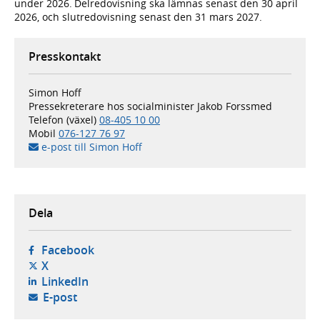
under 2026. Delredovisning ska lämnas senast den 30 april
2026, och slutredovisning senast den 31 mars 2027.
Presskontakt
Simon Hoff
Pressekreterare hos socialminister Jakob Forssmed
Telefon (växel)
08-405 10 00
Mobil
076-127 76 97
e-post till Simon Hoff
Dela
- öppnas i ny flik, extern webbplats,
Facebook
- öppnas i ny flik, extern webbplats,
X
- öppnas i ny flik, extern webbplats,
LinkedIn
- öppnar din e-postklient,
E-post