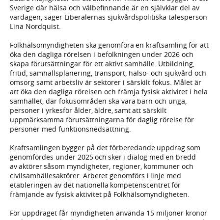
Sverige där hälsa och välbefinnande är en självklar del av
vardagen, säger Liberalernas sjukvårdspolitiska talesperson
Lina Nordquist.
Folkhälsomyndigheten ska genomföra en kraftsamling för att
öka den dagliga rörelsen i befolkningen under 2026 och
skapa förutsättningar för ett aktivt samhälle. Utbildning,
fritid, samhällsplanering, transport, hälso- och sjukvård och
omsorg samt arbetsliv är sektorer i särskilt fokus. Målet är
att öka den dagliga rörelsen och främja fysisk aktivitet i hela
samhället, där fokusområden ska vara barn och unga,
personer i yrkesför ålder, äldre, samt att särskilt
uppmärksamma förutsättningarna för daglig rörelse för
personer med funktionsnedsättning.
Kraftsamlingen bygger på det förberedande uppdrag som
genomfördes under 2025 och sker i dialog med en bredd
av aktörer såsom myndigheter, regioner, kommuner och
civilsamhällesaktörer. Arbetet genomförs i linje med
etableringen av det nationella kompetenscentret för
främjande av fysisk aktivitet på Folkhälsomyndigheten.
För uppdraget får myndigheten använda 15 miljoner kronor