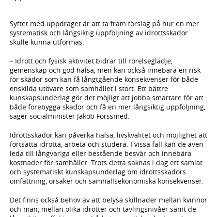
Syftet med uppdraget är att ta fram förslag på hur en mer
systematisk och långsiktig uppföljning av idrottsskador
skulle kunna utformas.
– Idrott och fysisk aktivitet bidrar till rörelseglädje,
gemenskap och god hälsa, men kan också innebära en risk
för skador som kan få långtgående konsekvenser för både
enskilda utövare som samhället i stort. Ett bättre
kunskapsunderlag gör det möjligt att jobba smartare för att
både förebygga skador och få en mer långsiktig uppföljning,
säger socialminister Jakob Forssmed.
Idrottsskador kan påverka hälsa, livskvalitet och möjlighet att
fortsatta idrotta, arbeta och studera. I vissa fall kan de även
leda till långvariga eller bestående besvär och innebära
kostnader för samhället. Trots detta saknas i dag ett samlat
och systematiskt kunskapsunderlag om idrottsskadors
omfattning, orsaker och samhällsekonomiska konsekvenser.
Det finns också behov av att belysa skillnader mellan kvinnor
och män, mellan olika idrotter och tävlingsnivåer samt de