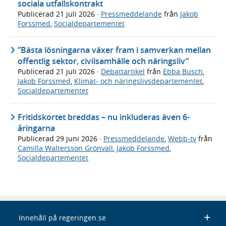
sociala utfallskontrakt
Publicerad
21 juli 2026
·
Pressmeddelande
från
Jakob
Forssmed
,
Socialdepartementet
”Bästa lösningarna växer fram i samverkan mellan
offentlig sektor, civilsamhälle och näringsliv”
Publicerad
21 juli 2026
·
Debattartikel
från
Ebba Busch
,
Jakob Forssmed
,
Klimat- och näringslivsdepartementet
,
Socialdepartementet
Fritidskortet breddas – nu inkluderas även 6-
åringarna
Publicerad
29 juni 2026
·
Pressmeddelande
,
Webb-tv
från
Camilla Waltersson Grönvall
,
Jakob Forssmed
,
Socialdepartementet
Innehåll på regeringen.se