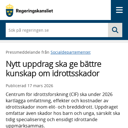
Me
När
Sö
du
börjar
skriva
så
Pressmeddelande från
Socialdepartementet
framträder
en
Nytt uppdrag ska ge bättre
lista
med
kunskap om idrottsskador
sökförslag
Publicerad
17 mars 2026
Centrum för idrottsforskning (CIF) ska under 2026
kartlägga omfattning, effekter och kostnader av
idrottsskador inom elit- och breddidrott. Uppdraget
omfattar även skador hos barn och unga, särskilt ska
tidig specialisering och ensidigt idrottande
uppmärksammas.