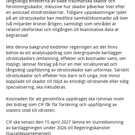
långsiktiga effekterna av både traumatiska skador och
förslitningsskador, inklusive hur skador påverkar livet efter
en avslutad elitidrottskarriär. Tidigare uppskattningar tyder
på att idrottsskador kan medföra samhällskostnader på över
två miljarder kronor årligen, samtidigt som området är
relativt obeforskat och tillgången till kvantitativa data är
begränsad.
Mot denna bakgrund bedömer regeringen att det finns
behov av ett analysuppdrag som övergripande kartlägger
idrottsskadors omfattning, effekter och kostnader samt, om
möjligt, lämnar förslag på hur en mer strukturerad och
långsiktig uppföljning av idrottsskador kan utformas. Särskilt
idrottsskador och effekter hos barn och unga, inte minst
kopplade till skador till följd av ensidigt idrottande eller tidig
specialisering, ska inkluderas.
Kostnaden för att genomföra uppdraget ska rymmas inom
det bidrag som CIF får för forskning och uppföljning av
statens stöd till idrotten.
CIF ska senast den 15 april 2027 lämna en slutredovisning
av kartläggningen under 2026 till Regeringskansliet
(Socialdepartementet).