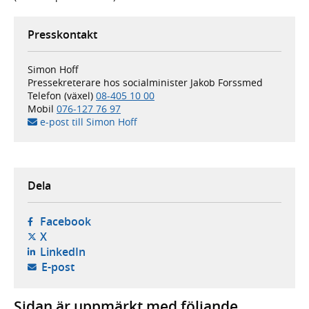
Presskontakt
Simon Hoff
Pressekreterare hos socialminister Jakob Forssmed
Telefon (växel)
08-405 10 00
Mobil
076-127 76 97
e-post till Simon Hoff
Dela
- öppnas i ny flik, extern webbplats,
Facebook
- öppnas i ny flik, extern webbplats,
X
- öppnas i ny flik, extern webbplats,
LinkedIn
- öppnar din e-postklient,
E-post
Sidan är uppmärkt med följande