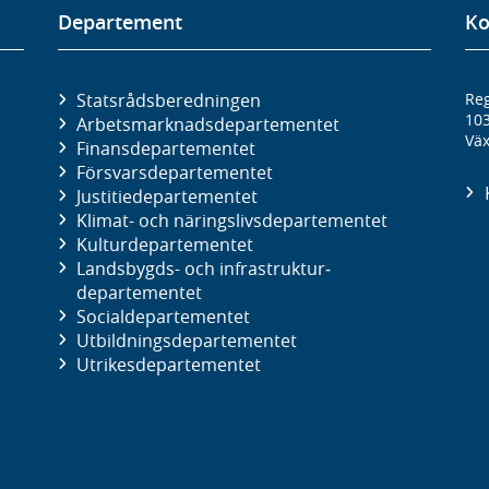
Departement
Ko
Statsrådsberedningen
Reg
10
Arbetsmarknads­departementet
Väx
Finans­departementet
Försvars­departementet
Justitie­departementet
Klimat- och näringslivs­departementet
Kultur­departementet
Landsbygds- och infrastruktur­
departementet
Social­departementet
Utbildnings­departementet
Utrikes­departementet