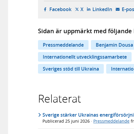
- öppnas i ny flik, extern w
- öppnas i ny flik, ext
- öppnas i
Facebook
X
LinkedIn
E-pos
Sidan är uppmärkt med följande 
Pressmeddelande
Benjamin Dousa
Internationellt utvecklingssamarbete
Sveriges stöd till Ukraina
Internatio
Relaterat
Sverige stärker Ukrainas energiförsörjni
Publicerad
25 juni 2026
·
Pressmeddelande
f