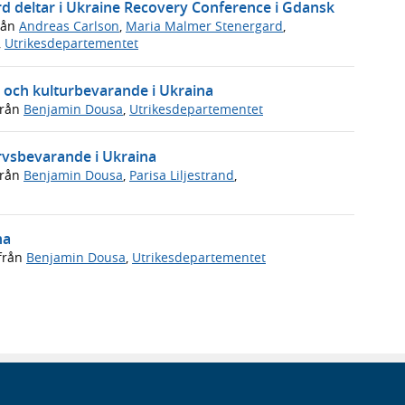
d deltar i Ukraine Recovery Conference i Gdansk
rån
Andreas Carlson
,
Maria Malmer Stenergard
,
,
Utrikesdepartementet
ti och kulturbevarande i Ukraina
rån
Benjamin Dousa
,
Utrikesdepartementet
arvsbevarande i Ukraina
rån
Benjamin Dousa
,
Parisa Liljestrand
,
na
från
Benjamin Dousa
,
Utrikesdepartementet