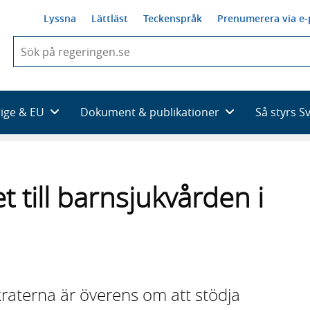
Lyssna
Lättläst
Teckenspråk
Prenumerera via e-
När
du
börjar
skriva
så
rige & EU
Dokument & publikationer
Så styrs S
framträder
en
lista
med
sökförslag
t till barnsjukvården i
aterna är överens om att stödja