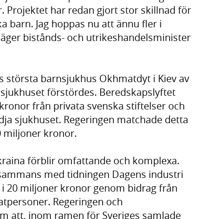
Projektet har redan gjort stor skillnad för
 barn. Jag hoppas nu att ännu fler i
 säger bistånds- och utrikeshandelsminister
 största barnsjukhus Okhmatdyt i Kiev av
v sjukhuset förstördes. Beredskapslyftet
ronor från privata svenska stiftelser och
tödja sjukhuset. Regeringen matchade detta
 miljoner kronor.
raina förblir omfattande och komplexa.
llsammans med tidningen Dagens industri
 i 20 miljoner kronor genom bidrag från
ivatpersoner. Regeringen och
m att, inom ramen för Sveriges samlade