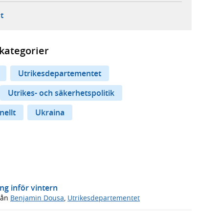
ebbplats,
ern webbplats,
 ny flik, extern webbplats,
- öppnar din e-postklient,
t
kategorier
Utrikesdepartementet
Utrikes- och säkerhetspolitik
nellt
Ukraina
ng inför vintern
rån
Benjamin Dousa
,
Utrikesdepartementet