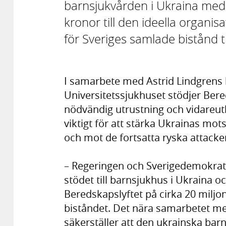
barnsjukvården i Ukraina med e
kronor till den ideella organi
för Sveriges samlade bistånd t
I samarbete med Astrid Lindgrens 
Universitetssjukhuset stödjer Ber
nödvändig utrustning och vidareutb
viktigt för att stärka Ukrainas mo
och mot de fortsatta ryska attackern
– Regeringen och Sverigedemokrat
stödet till barnsjukhus i Ukraina oc
Beredskapslyftet på cirka 20 milj
biståndet. Det nära samarbetet m
säkerställer att den ukrainska bar