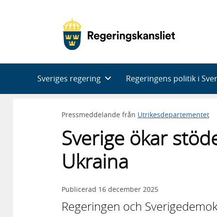
Huvudnavigering
Sveriges regering
Regeringens politik i Sve
Pressmeddelande från
Utrikesdepartementet
Sverige ökar stöde
Ukraina
Publicerad
16 december 2025
Regeringen och Sverigedemokr