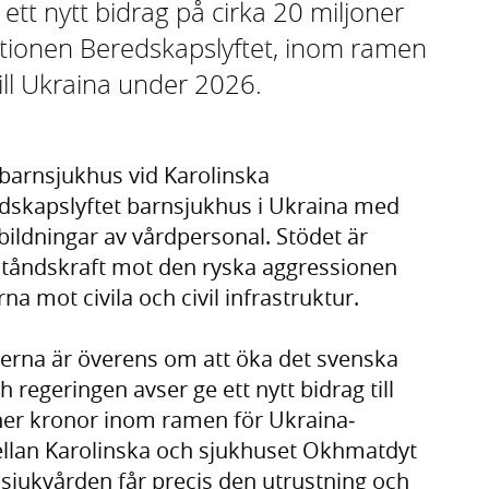
tt nytt bidrag på cirka 20 miljoner
sationen Beredskapslyftet, inom ramen
ill Ukraina under 2026.
barnsjukhus vid Karolinska
edskapslyftet barnsjukhus i Ukraina med
ildningar av vårdpersonal. Stödet är
tståndskraft mot den ryska aggressionen
a mot civila och civil infrastruktur.
erna är överens om att öka det svenska
h regeringen avser ge ett nytt bidrag till
oner kronor inom ramen för Ukraina­
ellan Karolinska och sjukhuset Okhmatdyt
nsjukvården får precis den utrustning och