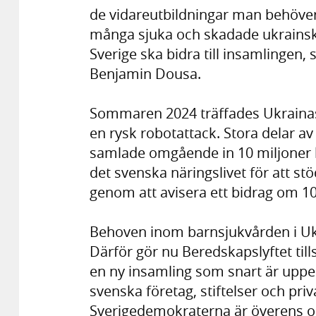
de vidareutbildningar man behöver. 
många sjuka och skadade ukrainska
Sverige ska bidra till insamlingen,
Benjamin Dousa.
Sommaren 2024 träffades Ukrainas
en rysk robotattack. Stora delar a
samlade omgående in 10 miljoner k
det svenska näringslivet för att s
genom att avisera ett bidrag om 10
Behoven inom barnsjukvården i Uk
Därför gör nu Beredskapslyftet ti
en ny insamling som snart är uppe
svenska företag, stiftelser och pr
Sverigedemokraterna är överens o