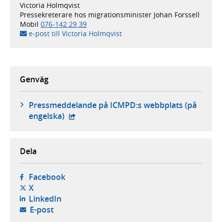
Victoria Holmqvist
Pressekreterare hos migrationsminister Johan Forssell
Mobil
076-142 29 39
e-post till Victoria Holmqvist
Genväg
Pressmeddelande på ICMPD:s webbplats (på
- extern webbplats,
engelska)
Dela
- öppnas i ny flik, extern webbplats,
Facebook
- öppnas i ny flik, extern webbplats,
X
- öppnas i ny flik, extern webbplats,
LinkedIn
- öppnar din e-postklient,
E-post