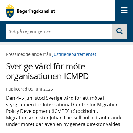
Me
När
Sö
du
börjar
skriva
så
Pressmeddelande från
Justitiedepartementet
framträder
en
Sverige värd för möte i
lista
med
organisationen ICMPD
sökförslag
Publicerad
05 juni 2025
Den 4–5 juni stod Sverige värd för ett möte i
styrgruppen för International Centre for Migration
Policy Development (ICMPD) i Stockholm.
Migrationsminister Johan Forssell höll ett anförande
under mötet där även en ny generaldirektör valdes.