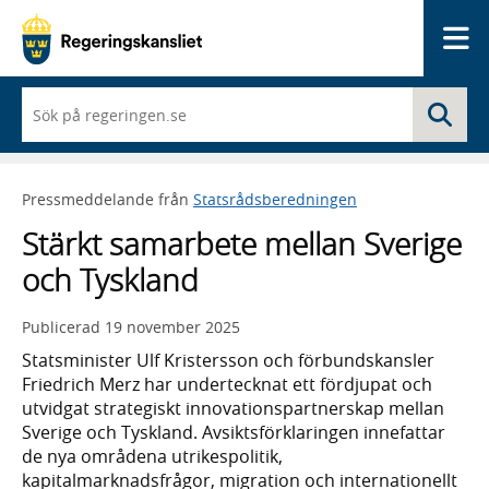
Me
När
Sö
du
börjar
skriva
så
Pressmeddelande från
Statsrådsberedningen
framträder
en
Stärkt samarbete mellan Sverige
lista
med
och Tyskland
sökförslag
Publicerad
19 november 2025
Statsminister Ulf Kristersson och förbundskansler
Friedrich Merz har undertecknat ett fördjupat och
utvidgat strategiskt innovationspartnerskap mellan
Sverige och Tyskland. Avsiktsförklaringen innefattar
de nya områdena utrikespolitik,
kapitalmarknadsfrågor, migration och internationellt