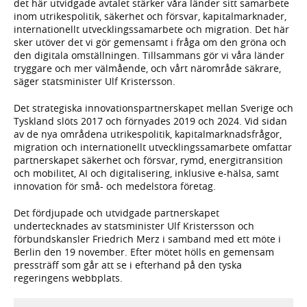
det här utvidgade avtalet stärker våra länder sitt samarbete
inom utrikespolitik, säkerhet och försvar, kapitalmarknader,
internationellt utvecklingssamarbete och migration. Det här
sker utöver det vi gör gemensamt i fråga om den gröna och
den digitala omställningen. Tillsammans gör vi våra länder
tryggare och mer välmående, och vårt närområde säkrare,
säger statsminister Ulf Kristersson.
Det strategiska innovationspartnerskapet mellan Sverige och
Tyskland slöts 2017 och förnyades 2019 och 2024. Vid sidan
av de nya områdena utrikespolitik, kapitalmarknadsfrågor,
migration och internationellt utvecklingssamarbete omfattar
partnerskapet säkerhet och försvar, rymd, energitransition
och mobilitet, AI och digitalisering, inklusive e-hälsa, samt
innovation för små- och medelstora företag.
Det fördjupade och utvidgade partnerskapet
undertecknades av statsminister Ulf Kristersson och
förbundskansler Friedrich Merz i samband med ett möte i
Berlin den 19 november. Efter mötet hölls en gemensam
pressträff som går att se i efterhand på den tyska
regeringens webbplats.