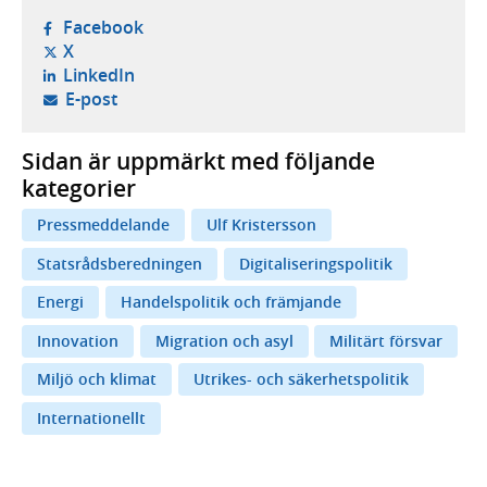
- öppnas i ny flik, extern webbplats,
Facebook
- öppnas i ny flik, extern webbplats,
X
- öppnas i ny flik, extern webbplats,
LinkedIn
- öppnar din e-postklient,
E-post
Sidan är uppmärkt med följande
kategorier
Pressmeddelande
Ulf Kristersson
Statsrådsberedningen
Digitaliseringspolitik
Energi
Handelspolitik och främjande
Innovation
Migration och asyl
Militärt försvar
Miljö och klimat
Utrikes- och säkerhetspolitik
Internationellt