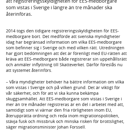
att registreringsskyldigheten för EES-medborgare
som vistas i Sverige i längre än tre månader ska
återinföras.
2014 togs den tidigare registreringsskyldigheten för EES-
medborgare bort. Det medförde att svenska myndigheter
idag har begränsad information om vilka EES-medborgare
som befinner sig i Sverige och med vilken rätt. Utredningen
har gjort bedömningen att det är förenligt med EU-rätten att
kräva att EES-medborgare både registrerar sin uppehållsrätt
och anmäler inflyttning till Skatteverket. Därför föreslås nu
att systemet återinförs.
– Våra myndigheter behöver ha bättre information om vilka
som vistas i Sverige och på vilken grund. Det är viktigt för
vår säkerhet, och för att vi ska kunna bekämpa
skuggsamhället. Att EES-medborgare som vistas i Sverige i
mer än tre månader registreras är en del i arbetet med att,
samtidigt som vi värnar den fria rörligheten inom EU,
återupprätta ordning och reda inom migrationspolitiken,
stävja fusk och missbruk och minska risken för brottslighet,
säger migrationsminister Johan Forssell.