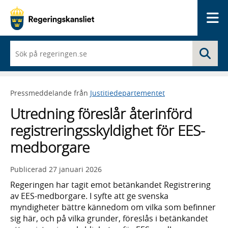
Me
När
Sö
du
börjar
skriva
så
Pressmeddelande från
Justitiedepartementet
framträder
en
Utredning föreslår återinförd
lista
med
registreringsskyldighet för EES-
sökförslag
medborgare
Publicerad
27 januari 2026
Regeringen har tagit emot betänkandet Registrering
av EES-medborgare. I syfte att ge svenska
myndigheter bättre kännedom om vilka som befinner
sig här, och på vilka grunder, föreslås i betänkandet