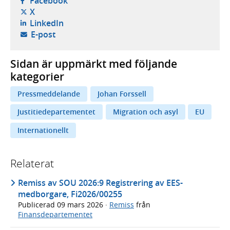
Facebook
- öppnas i ny flik, extern webbplats,
X
- öppnas i ny flik, extern webbplats,
LinkedIn
- öppnar din e-postklient,
E-post
Sidan är uppmärkt med följande
kategorier
Pressmeddelande
Johan Forssell
Justitiedepartementet
Migration och asyl
EU
Internationellt
Relaterat
Remiss av SOU 2026:9 Registrering av EES-
medborgare, Fi2026/00255
Publicerad
09 mars 2026
·
Remiss
från
Finansdepartementet