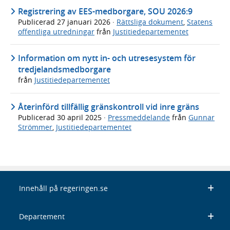
Registrering av EES-medborgare, SOU 2026:9
Publicerad
27 januari 2026
·
Rättsliga dokument
,
Statens
offentliga utredningar
från
Justitiedepartementet
Information om nytt in- och utresesystem för
tredjelandsmedborgare
från
Justitiedepartementet
Återinförd tillfällig gränskontroll vid inre gräns
Publicerad
30 april 2025
·
Pressmeddelande
från
Gunnar
Strömmer
,
Justitiedepartementet
Innehåll på regeringen.se
Departement