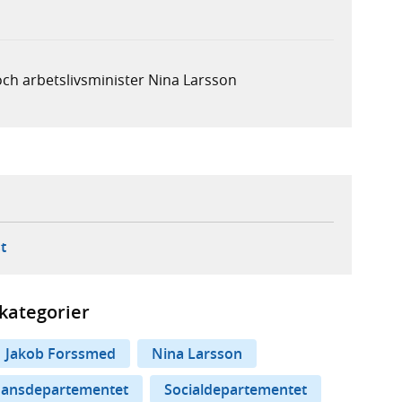
och arbetslivs­minister Nina Larsson
ebbplats,
ern webbplats,
 ny flik, extern webbplats,
- öppnar din e-postklient,
t
kategorier
Jakob Forssmed
Nina Larsson
nansdepartementet
Socialdepartementet