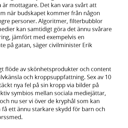
 är mottagare. Det kan vara svårt att
klam när budskapet kommer från någon
yngre personer. Algoritmer, filterbubblor
edier kan samtidigt göra det ännu svårare
ring, jämfört med exempelvis en
te på gatan, säger civilminister Erik
igt flöde av skönhetsprodukter och content
jälvkänsla och kroppsuppfattning. Sex av 10
täckt nya fel på sin kropp via bilder på
uktiv symbios mellan sociala mediejättar,
och nu ser vi över de kryphål som kan
na få ett ännu starkare skydd för barn och
Forssmed.