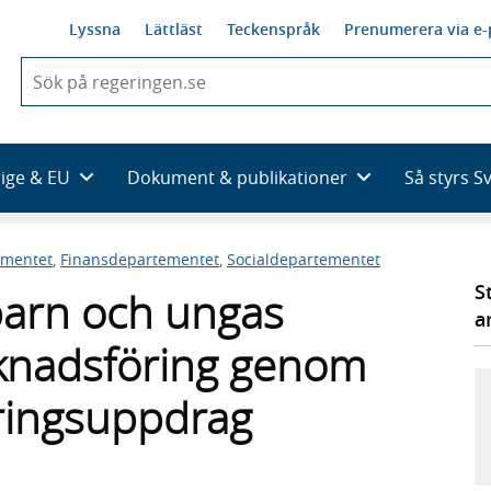
Lyssna
Lättläst
Teckenspråk
Prenumerera via e-
När
du
börjar
skriva
så
rige & EU
Dokument & publikationer
Så styrs S
framträder
en
lista
ementet
,
Finansdepartementet
,
Socialdepartementet
med
sökförslag
S
 barn och ungas
a
knadsföring genom
eringsuppdrag