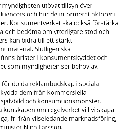
myndigheten utövat tillsyn över
luencers och hur de informerat aktörer i
ler. Konsumentverket ska också förstärka
nga och bedöma om ytterligare stöd och
rs kan bidra till ett stärkt
 material. Slutligen ska
inns brister i konsumentskyddet och
rket som myndigheten ser behov av.
a för dolda reklambudskap i sociala
t skydda dem från kommersiella
 självbild och konsumtionsmönster.
 kunskapen om regelverket vill vi skapa
unga, fri från vilseledande marknadsföring,
minister Nina Larsson.