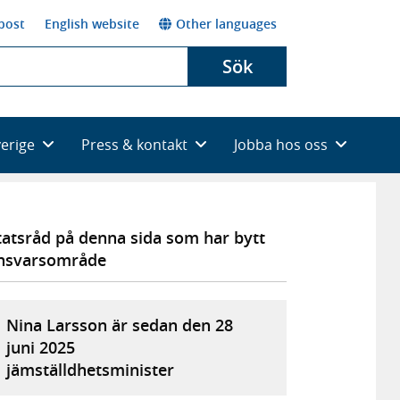
post
English website
Other languages
Sök
verige
Press & kontakt
Jobba hos oss
tatsråd på denna sida som har bytt
nsvarsområde
Nina Larsson är sedan den 28
juni 2025
jämställdhetsminister