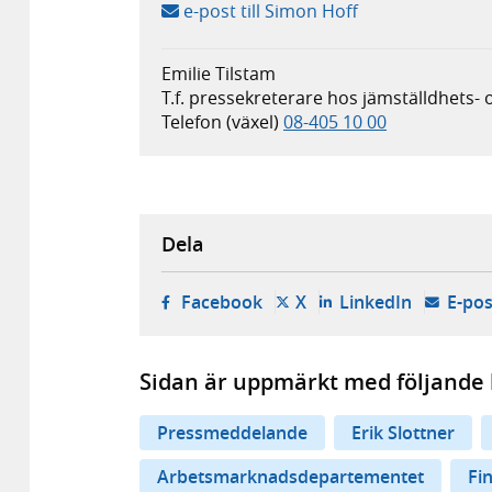
e-post till Simon Hoff
Emilie Tilstam
T.f. pressekreterare hos jämställdhets- 
Telefon (växel)
08-405 10 00
Dela
- öppnas i ny flik, extern w
- öppnas i ny flik, ext
- öppnas i
Facebook
X
LinkedIn
E-pos
Sidan är uppmärkt med följande 
Pressmeddelande
Erik Slottner
Arbetsmarknadsdepartementet
Fi