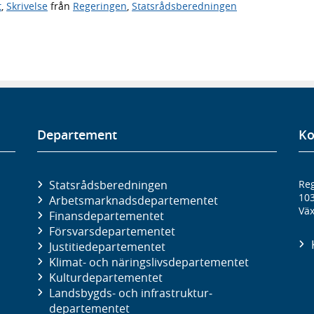
t
,
Skrivelse
från
Regeringen
,
Statsrådsberedningen
Departement
Ko
Statsrådsberedningen
Reg
10
Arbetsmarknads­departementet
Väx
Finans­departementet
Försvars­departementet
Justitie­departementet
Klimat- och näringslivs­departementet
Kultur­departementet
Landsbygds- och infrastruktur­
departementet