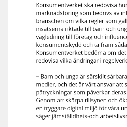
Konsumentverket ska redovisa hur 
marknadsföring som bedrivs av inf
branschen om vilka regler som gäl
insatserna riktade till barn och u
vägledning till företag och influence
konsumentskydd och ta fram sådant
Konsumentverket bedöma om det f
redovisa vilka ändringar i regelve
− Barn och unga är särskilt sårbar
medier, och det är vårt ansvar at
påtryckningar som påverkar deras
Genom att skärpa tillsynen och öka
en tryggare digital miljö för våra 
säger jämställdhets-och arbetslivs