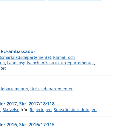
m EU-ambassadör
tsmarknadsdepartementet
,
Klimat- och
tet
,
Landsbygds- och infrastrukturdepartementet
,
tet
departementet
,
Utrikesdepartementet
r 2017, Skr. 2017/18:118
t
,
Skrivelse
från
Regeringen
,
Statsrådsberedningen
r 2016, Skr. 2016/17:115