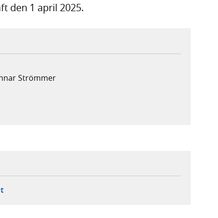
ft den 1 april 2025.
Gunnar Strömmer
ebbplats,
ern webbplats,
 ny flik, extern webbplats,
- öppnar din e-postklient,
t