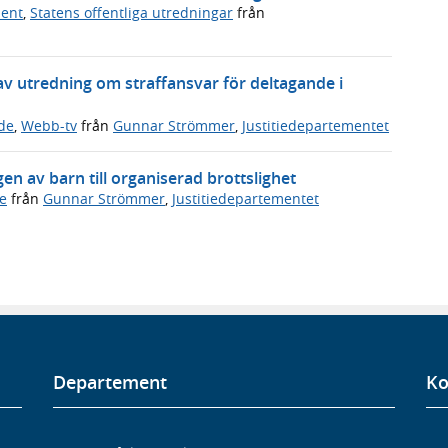
ment
,
Statens offentliga utredningar
från
v utredning om straffansvar för deltagande i
de
,
Webb-tv
från
Gunnar Strömmer
,
Justitiedepartementet
n av barn till organiserad brottslighet
e
från
Gunnar Strömmer
,
Justitiedepartementet
Departement
Ko