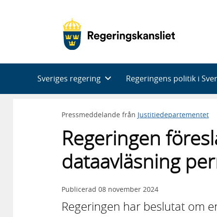
Huvudnavigering
Sveriges regering
Regeringens politik i Sve
Pressmeddelande från
Justitiedepartementet
Regeringen föresl
dataavläsning pe
Publicerad
08 november 2024
Regeringen har beslutat om e