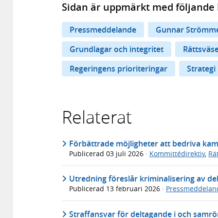
Sidan är uppmärkt med följande 
Pressmeddelande
Gunnar Strömm
Grundlagar och integritet
Rättsväs
Regeringens prioriteringar
Strategi
Relaterat
Förbättrade möjligheter att bedriva kam
Publicerad
03 juli 2026
·
Kommittédirektiv
,
Rä
Utredning föreslår kriminalisering av de
Publicerad
13 februari 2026
·
Pressmeddelan
Straffansvar för deltagande i och samr