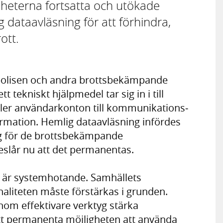
eterna fortsatta och utökade
 dataavläsning för att förhindra,
ott.
 polisen och andra brottsbekämpande
tekniskt hjälpmedel tar sig in i till
ller användarkonton till kommunikations­
formation. Hemlig dataavläsning infördes
yg för de brottsbekämpande
slår nu att det permanentas.
n är systemhotande. Samhällets
aliteten måste förstärkas i grunden.
enom effektivare verktyg stärka
t permanenta möjligheten att använda