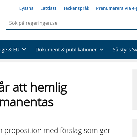
Lyssna
Lättläst
Teckenspråk
Prenumerera via e-
När
du
börjar
skriva
så
rige & EU
Dokument & publikationer
Så styrs S
framträder
en
lista
med
sökförslag
år att hemlig
rmanentas
n proposition med förslag som ger