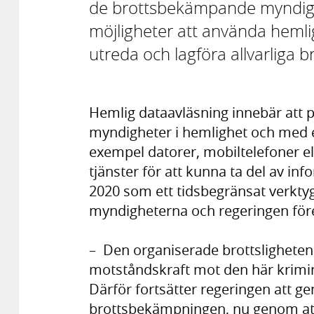
de brottsbekämpande myndigh
möjligheter att använda hemlig
utreda och lagföra allvarliga br
Hemlig dataavläsning innebär att
myndigheter i hemlighet och med ett 
exempel datorer, mobiltelefoner e
tjänster för att kunna ta del av in
2020 som ett tidsbegränsat verkt
myndigheterna och regeringen före
– Den organiserade brottslighete
motståndskraft mot den här krimin
Därför fortsätter regeringen att g
brottsbekämpningen, nu genom at