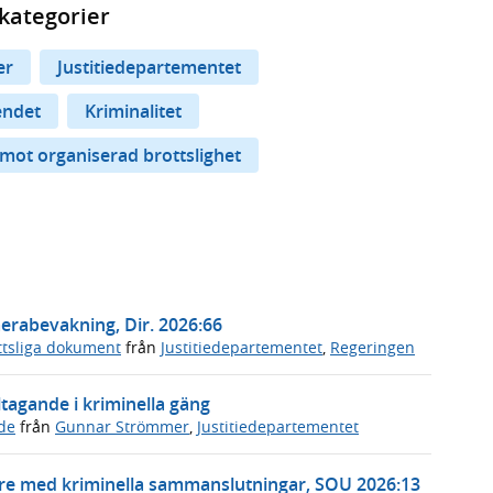
kategorier
er
Justitiedepartementet
endet
Kriminalitet
 mot organiserad brottslighet
erabevakning, Dir. 2026:66
ttsliga dokument
från
Justitiedepartementet
,
Regeringen
ltagande i kriminella gäng
de
från
Gunnar Strömmer
,
Justitiedepartementet
öre med kriminella sammanslutningar, SOU 2026:13