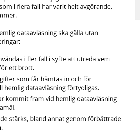
om i flera fall har varit helt avgörande,
ömmer.
emlig dataavläsning ska gälla utan
ringar:
ändas i fler fall i syfte att utreda vem
r ett brott.
pgifter som får hämtas in och för
ill hemlig dataavläsning förtydligas.
r kommit fram vid hemlig dataavläsning
damål.
lde stärks, bland annat genom förbättrade
n.