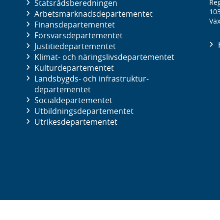
Statsrådsberedningen
Reg
10
Arbetsmarknads­departementet
Väx
Finans­departementet
Försvars­departementet
Justitie­departementet
Klimat- och näringslivs­departementet
Kultur­departementet
Landsbygds- och infrastruktur­
departementet
Social­departementet
Utbildnings­departementet
Utrikes­departementet