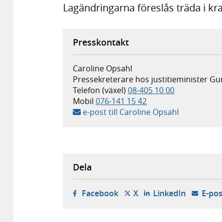
Lagändringarna föreslås träda i kra
Presskontakt
Caroline Opsahl
Pressekreterare hos justitieminister 
Telefon (växel)
08-405 10 00
Mobil
076-141 15 42
e-post till Caroline Opsahl
Dela
- öppnas i ny flik, extern w
- öppnas i ny flik, ext
- öppnas i
Facebook
X
LinkedIn
E-pos