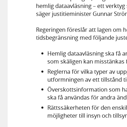
hemlig dataavläsning – ett verktyg s
säger justitieminister Gunnar Str
Regeringen föreslår att lagen om h
tidsbegränsning med följande juste
Hemlig dataavläsning ska få anv
som skäligen kan misstänkas fö
Reglerna för vilka typer av up
utformningen av ett tillstånd t
Överskottsinformation som ha
ska få användas för andra än
Rättssäkerheten för den enski
möjligheter till insyn och tillsy