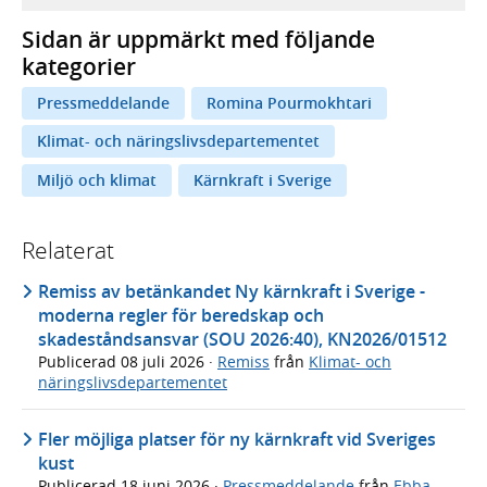
Sidan är uppmärkt med följande
kategorier
Pressmeddelande
Romina Pourmokhtari
Klimat- och näringslivsdepartementet
Miljö och klimat
Kärnkraft i Sverige
Relaterat
Remiss av betänkandet Ny kärnkraft i Sverige -
moderna regler för beredskap och
skadeståndsansvar (SOU 2026:40), KN2026/01512
Publicerad
08 juli 2026
·
Remiss
från
Klimat- och
näringslivsdepartementet
Fler möjliga platser för ny kärnkraft vid Sveriges
kust
Publicerad
18 juni 2026
·
Pressmeddelande
från
Ebba