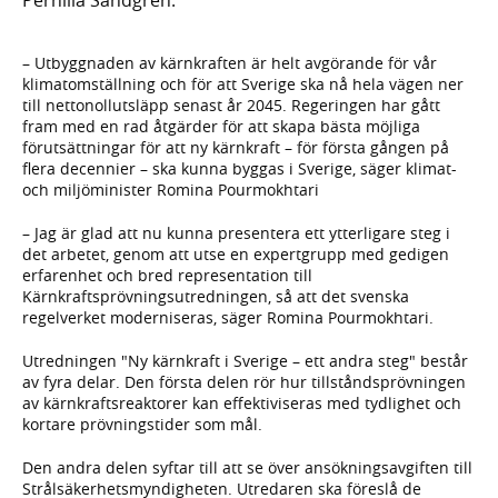
– Utbyggnaden av kärnkraften är helt avgörande för vår
klimatomställning och för att Sverige ska nå hela vägen ner
till nettonollutsläpp senast år 2045. Regeringen har gått
fram med en rad åtgärder för att skapa bästa möjliga
förutsättningar för att ny kärnkraft – för första gången på
flera decennier – ska kunna byggas i Sverige, säger klimat-
och miljöminister Romina Pourmokhtari
– Jag är glad att nu kunna presentera ett ytterligare steg i
det arbetet, genom att utse en expertgrupp med gedigen
erfarenhet och bred representation till
Kärnkraftsprövningsutredningen, så att det svenska
regelverket moderniseras, säger Romina Pourmokhtari.
Utredningen "Ny kärnkraft i Sverige – ett andra steg" består
av fyra delar. Den första delen rör hur tillståndsprövningen
av kärnkraftsreaktorer kan effektiviseras med tydlighet och
kortare prövningstider som mål.
Den andra delen syftar till att se över ansökningsavgiften till
Strålsäkerhetsmyndigheten. Utredaren ska föreslå de