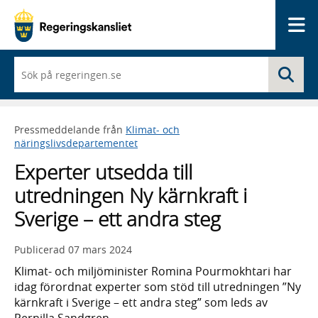
Me
När
Sö
du
börjar
skriva
så
Pressmeddelande från
Klimat- och
framträder
näringslivsdepartementet
en
lista
Experter utsedda till
med
sökförslag
utredningen Ny kärnkraft i
Sverige – ett andra steg
Publicerad
07 mars 2024
Klimat- och miljöminister Romina Pourmokhtari har
idag förordnat experter som stöd till utredningen ”Ny
kärnkraft i Sverige – ett andra steg” som leds av
Pernilla Sandgren.