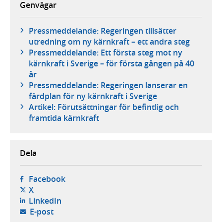
Genvägar
Pressmeddelande: Regeringen tillsätter
utredning om ny kärnkraft – ett andra steg
Pressmeddelande: Ett första steg mot ny
kärnkraft i Sverige – för första gången på 40
år
Pressmeddelande: Regeringen lanserar en
färdplan för ny kärnkraft i Sverige
Artikel: Förutsättningar för befintlig och
framtida kärnkraft
Dela
- öppnas i ny flik, extern webbplats,
Facebook
- öppnas i ny flik, extern webbplats,
X
- öppnas i ny flik, extern webbplats,
LinkedIn
- öppnar din e-postklient,
E-post