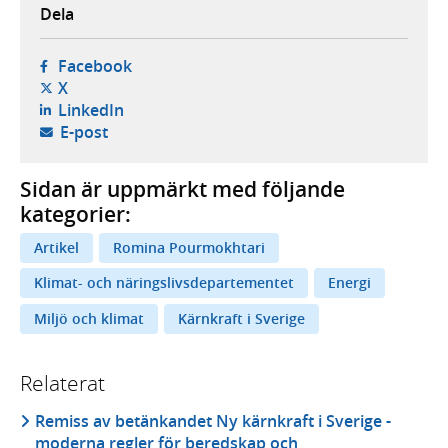
Dela
- öppnas i ny flik, extern webbplats,
Facebook
- öppnas i ny flik, extern webbplats,
X
- öppnas i ny flik, extern webbplats,
LinkedIn
- öppnar din e-postklient,
E-post
Sidan är uppmärkt med följande
kategorier:
Artikel
Romina Pourmokhtari
Klimat- och näringslivsdepartementet
Energi
Miljö och klimat
Kärnkraft i Sverige
Relaterat
Remiss av betänkandet Ny kärnkraft i Sverige -
moderna regler för beredskap och