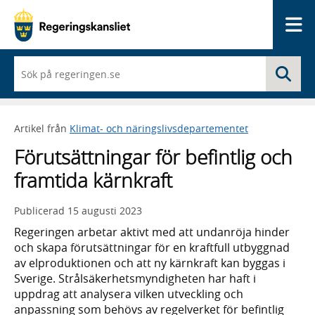
Me
När
Sö
du
börjar
skriva
så
Artikel från
Klimat- och näringslivsdepartementet
framträder
en
Förutsättningar för befintlig och
lista
med
framtida kärnkraft
sökförslag
Publicerad
15 augusti 2023
Regeringen arbetar aktivt med att undanröja hinder
och skapa förutsättningar för en kraftfull utbyggnad
av elproduktionen och att ny kärnkraft kan byggas i
Sverige. Strålsäkerhetsmyndigheten har haft i
uppdrag att analysera vilken utveckling och
anpassning som behövs av regelverket för befintlig