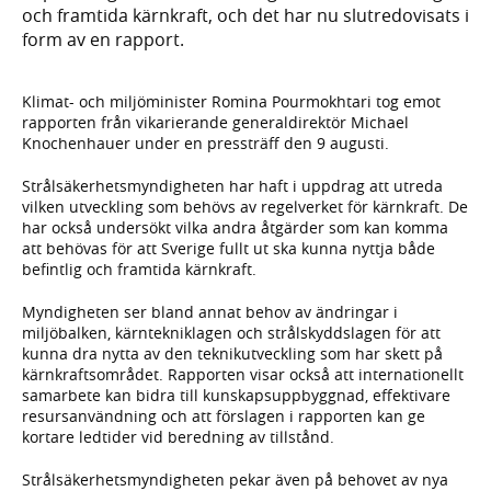
och framtida kärnkraft, och det har nu slutredovisats i
form av en rapport.
Klimat- och miljöminister Romina Pourmokhtari tog emot
rapporten från vikarierande generaldirektör Michael
Knochenhauer under en pressträff den 9 augusti.
Strålsäkerhetsmyndigheten har haft i uppdrag att utreda
vilken utveckling som behövs av regelverket för kärnkraft. De
har också undersökt vilka andra åtgärder som kan komma
att behövas för att Sverige fullt ut ska kunna nyttja både
befintlig och framtida kärnkraft.
Myndigheten ser bland annat behov av ändringar i
miljöbalken, kärntekniklagen och strålskyddslagen för att
kunna dra nytta av den teknikutveckling som har skett på
kärnkraftsområdet. Rapporten visar också att internationellt
samarbete kan bidra till kunskapsuppbyggnad, effektivare
resursanvändning och att förslagen i rapporten kan ge
kortare ledtider vid beredning av tillstånd.
Strålsäkerhetsmyndigheten pekar även på behovet av nya