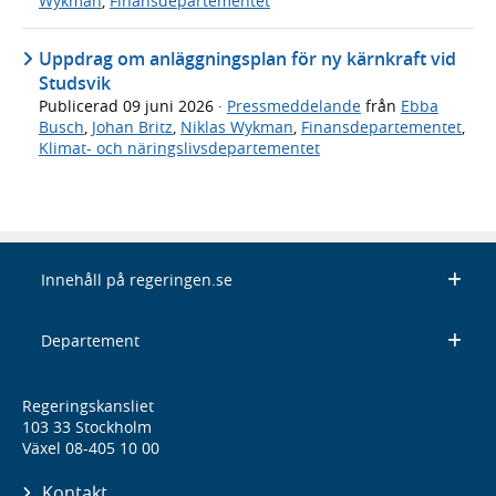
Wykman
,
Finansdepartementet
Uppdrag om anläggningsplan för ny kärnkraft vid
Studsvik
Publicerad
09 juni 2026
·
Pressmeddelande
från
Ebba
Busch
,
Johan Britz
,
Niklas Wykman
,
Finansdepartementet
,
Klimat- och näringslivsdepartementet
Innehåll på regeringen.se
Departement
Regeringskansliet
103 33 Stockholm
Växel 08-405 10 00
Kontakt