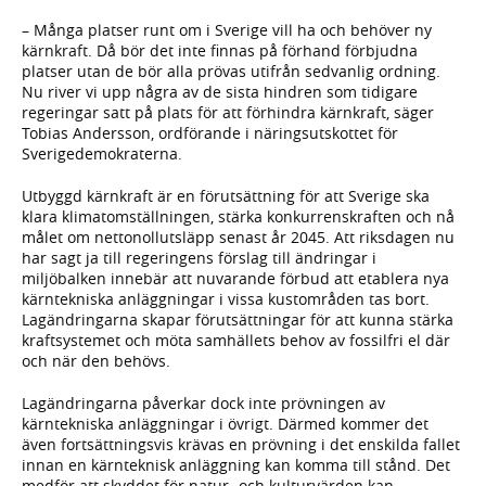
– Många platser runt om i Sverige vill ha och behöver ny
kärnkraft. Då bör det inte finnas på förhand förbjudna
platser utan de bör alla prövas utifrån sedvanlig ordning.
Nu river vi upp några av de sista hindren som tidigare
regeringar satt på plats för att förhindra kärnkraft, säger
Tobias Andersson, ordförande i näringsutskottet för
Sverigedemokraterna.
Utbyggd kärnkraft är en förutsättning för att Sverige ska
klara klimatomställningen, stärka konkurrenskraften och nå
målet om nettonollutsläpp senast år 2045. Att riksdagen nu
har sagt ja till regeringens förslag till ändringar i
miljöbalken innebär att nuvarande förbud att etablera nya
kärntekniska anläggningar i vissa kustområden tas bort.
Lagändringarna skapar förutsättningar för att kunna stärka
kraftsystemet och möta samhällets behov av fossilfri el där
och när den behövs.
Lagändringarna påverkar dock inte prövningen av
kärntekniska anläggningar i övrigt. Därmed kommer det
även fortsättningsvis krävas en prövning i det enskilda fallet
innan en kärnteknisk anläggning kan komma till stånd. Det
medför att skyddet för natur- och kulturvärden kan