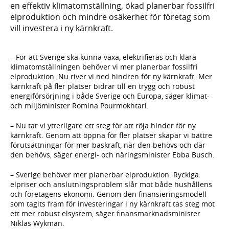
en effektiv klimatomställning, ökad planerbar fossilfri
elproduktion och mindre osäkerhet för företag som
vill investera i ny kärnkraft.
– För att Sverige ska kunna växa, elektrifieras och klara
klimatomställningen behöver vi mer planerbar fossilfri
elproduktion. Nu river vi ned hindren för ny kärnkraft. Mer
kärnkraft på fler platser bidrar till en trygg och robust
energiförsörjning i både Sverige och Europa, säger klimat-
och miljöminister Romina Pourmokhtari.
– Nu tar vi ytterligare ett steg för att röja hinder för ny
kärnkraft. Genom att öppna för fler platser skapar vi bättre
förutsättningar för mer baskraft, när den behövs och där
den behövs, säger energi- och näringsminister Ebba Busch.
– Sverige behöver mer planerbar elproduktion. Ryckiga
elpriser och anslutningsproblem slår mot både hushållens
och företagens ekonomi. Genom den finansieringsmodell
som tagits fram för investeringar i ny kärnkraft tas steg mot
ett mer robust elsystem, säger finansmarknadsminister
Niklas Wykman.