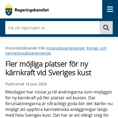
Me
När
Sö
du
börjar
skriva
så
Pressmeddelande från
Finansdepartementet
,
Klimat- och
framträder
näringslivsdepartementet
en
lista
Fler möjliga platser för ny
med
sökförslag
kärnkraft vid Sveriges kust
Publicerad
18 juni 2026
Riksdagen har röstat ja till ändringarna som möjliggör
för ny kärnkraft på fler platser vid kusten. Där
förutsättningarna är tillräckligt goda blir det därför nu
möjligt att uppföra kärntekniska anläggningar längs
med hela Sveriges kust. Det här är ett viktigt steg för