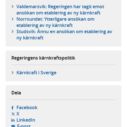
Valdemarsvik: Regeringen har tagit emot
ansökan om etablering av ny kärnkraft
Norrsundet: Ytterligare ansökan om
etablering av ny kärnkraft
Studsvik: Ännu en ansökan om etablering av
ny kärnkraft
Regeringens kärnkraftspolitik
Kärnkraft i Sverige
Dela
- öppnas i ny flik, extern webbplats,
Facebook
- öppnas i ny flik, extern webbplats,
X
- öppnas i ny flik, extern webbplats,
LinkedIn
- öppnar din e-postklient,
E-post