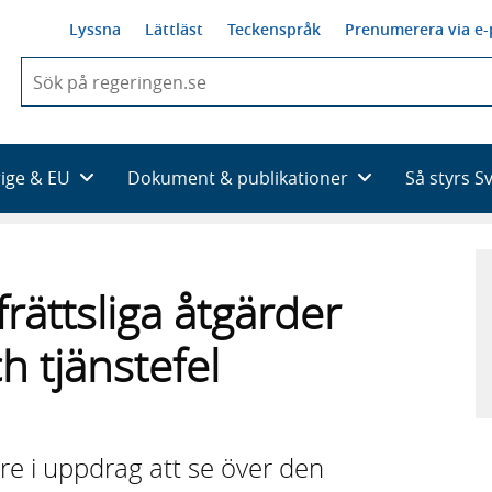
Lyssna
Lättläst
Teckenspråk
Prenumerera via e-
När
du
börjar
skriva
så
rige & EU
Dokument & publikationer
Så styrs S
framträder
en
lista
med
sökförslag
rättsliga åtgärder
h tjänstefel
re i uppdrag att se över den