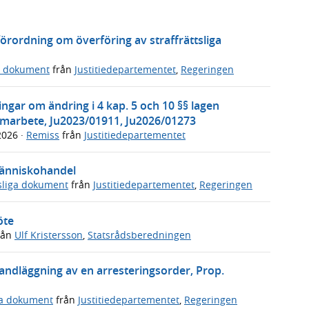
örordning om överföring av straffrättsliga
a dokument
från
Justitiedepartementet
,
Regeringen
gar om ändring i 4 kap. 5 och 10 §§ lagen
 samarbete, Ju2023/01911, Ju2026/01273
 2026
·
Remiss
från
Justitiedepartementet
människohandel
sliga dokument
från
Justitiedepartementet
,
Regeringen
öte
rån
Ulf Kristersson
,
Statsrådsberedningen
handläggning av en arresteringsorder, Prop.
ga dokument
från
Justitiedepartementet
,
Regeringen