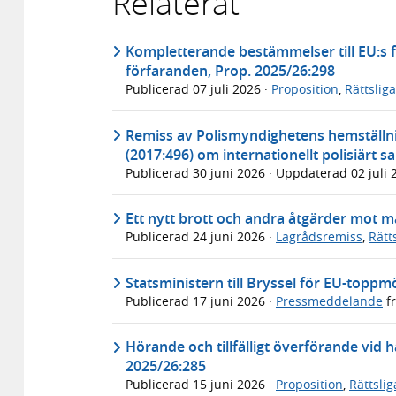
Relaterat
Kompletterande bestämmelser till EU:s f
förfaranden, Prop. 2025/26:298
Publicerad
07 juli 2026
·
Proposition
,
Rättslig
Remiss av Polismyndighetens hemställnin
(2017:496) om internationellt polisiärt
Publicerad
30 juni 2026
· Uppdaterad
02 juli
Ett nytt brott och andra åtgärder mot 
Publicerad
24 juni 2026
·
Lagrådsremiss
,
Rätt
Statsministern till Bryssel för EU-toppm
Publicerad
17 juni 2026
·
Pressmeddelande
f
Hörande och tillfälligt överförande vid 
2025/26:285
Publicerad
15 juni 2026
·
Proposition
,
Rättsli