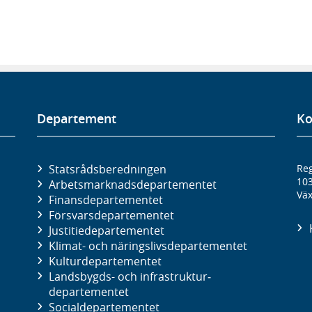
Departement
Ko
Statsrådsberedningen
Reg
10
Arbetsmarknads­departementet
Väx
Finans­departementet
Försvars­departementet
Justitie­departementet
Klimat- och näringslivs­departementet
Kultur­departementet
Landsbygds- och infrastruktur­
departementet
Social­departementet