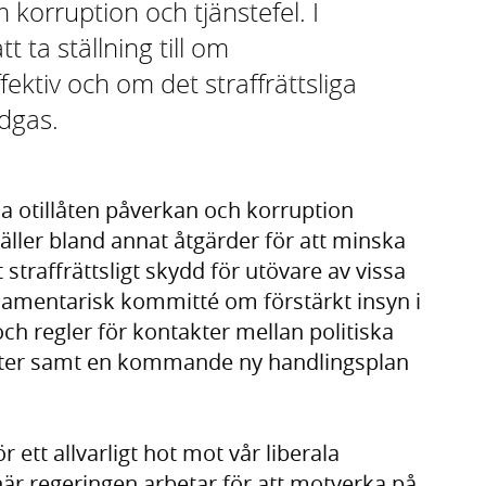
m korruption och tjänstefel. I
 ta ställning till om
fektiv och om det straffrättsliga
idgas.
a otillåten påverkan och korruption
äller bland annat åtgärder för att minska
t straffrättsligt skydd för utövare av vissa
rlamentarisk kommitté om förstärkt insyn i
och regler för kontakter mellan politiska
ster samt en kommande ny handlingsplan
r ett allvarligt hot mot vår liberala
är regeringen arbetar för att motverka på