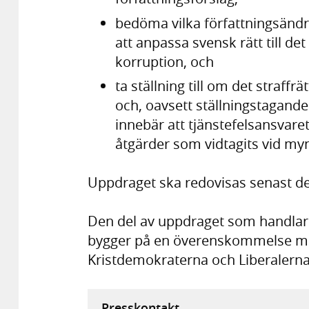
bedöma vilka författningsändr
att anpassa svensk rätt till d
korruption, och
ta ställning till om det straffr
och, oavsett ställningstagande
innebär att tjänstefelsansvaret
åtgärder som vidtagits vid my
Uppdraget ska redovisas senast den
Den del av uppdraget som handlar o
bygger på en överenskommelse me
Kristdemokraterna och Liberalerna
Presskontakt