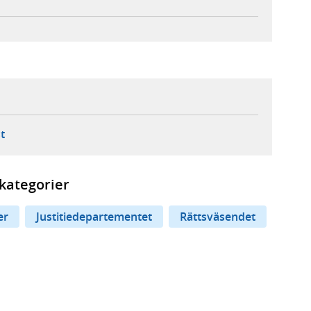
ebbplats,
ern webbplats,
 ny flik, extern webbplats,
- öppnar din e-postklient,
t
kategorier
er
Justitiedepartementet
Rättsväsendet