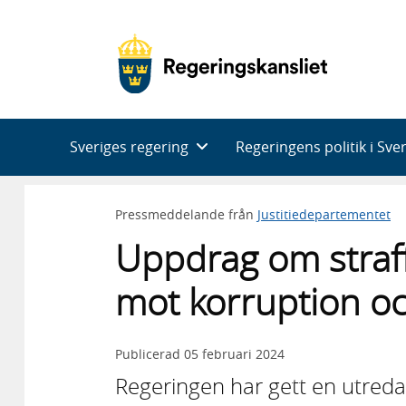
Huvudnavigering
Sveriges regering
Regeringens politik i Sve
Pressmeddelande från
Justitiedepartementet
Uppdrag om straff
mot korruption oc
Publicerad
05 februari 2024
Regeringen har gett en utreda