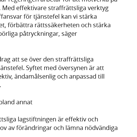
. Med effektivare straffrättsliga verktyg
fansvar för tjänstefel kan vi stärka
et, förbättra rättssäkerheten och stärka
börliga påtryckningar, säger
ag att se över den straffrättsliga
jänstefel. Syftet med översynen är att
fektiv, ändamålsenlig och anpassad till
.
 bland annat
ttsliga lagstiftningen är effektiv och
hov av förändringar och lämna nödvändiga