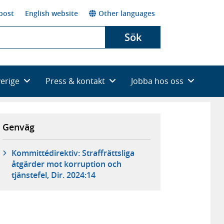
post
English website
Other languages
Sök
verige
Press & kontakt
Jobba hos oss
Genväg
Kommittédirektiv: Straffrättsliga
åtgärder mot korruption och
tjänstefel, Dir. 2024:14