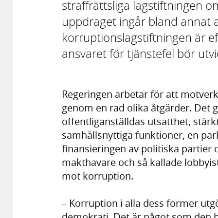
straffrättsliga lagstiftningen o
uppdraget ingår bland annat att
korruptionslagstiftningen är ef
ansvaret för tjänstefel bör utv
Regeringen arbetar för att motverk
genom en rad olika åtgärder. Det g
offentliganställdas utsatthet, stärk
samhällsnyttiga funktioner, en pa
finansieringen av politiska partier 
makthavare och så kallade lobbyi
mot korruption.
– Korruption i alla dess former utgö
demokrati. Det är något som den h