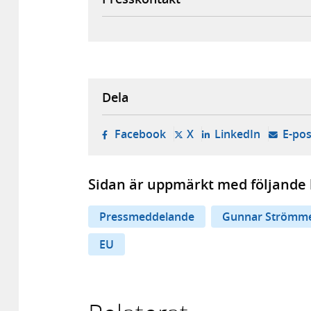
Dela
- öppnas i ny flik, extern w
- öppnas i ny flik, ext
- öppnas i
Facebook
X
LinkedIn
E-pos
Sidan är uppmärkt med följande 
Pressmeddelande
Gunnar Strömm
EU