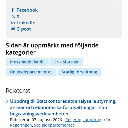
- öppnas i ny flik, extern webbplats,
Facebook
- öppnas i ny flik, extern webbplats,
X
- öppnas i ny flik, extern webbplats,
LinkedIn
- öppnar din e-postklient,
E-post
Sidan är uppmärkt med följande
kategorier
Pressmeddelande
Erik Slottner
Finansdepartementet
Statlig förvaltning
Relaterat
Uppdrag till Statskontoret att analysera styrning,
ansvar och ekonomiska förutsättningar inom
begravningsverksamheten
Publicerad
07 augusti 2026
·
Regeringsuppdrag
från
Regeringen
,
Socialdepartementet