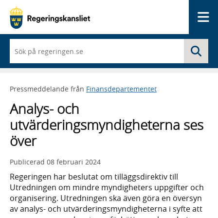
Me
När
Sö
du
börjar
skriva
så
Pressmeddelande från
Finansdepartementet
framträder
en
Analys- och
lista
med
utvärderingsmyndigheterna ses
sökförslag
över
Publicerad
08 februari 2024
Regeringen har beslutat om tilläggsdirektiv till
Utredningen om mindre myndigheters uppgifter och
organisering. Utredningen ska även göra en översyn
av analys- och utvärderingsmyndigheterna i syfte att