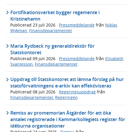
Fortifikationsverket bygger regemente i
Kristinehamn
Publicerad
23 juli 2026
·
Pressmeddelande
från
Niklas
Wykman
,
Finansdepartementet
Maria Rydbeck ny generaldirektör för
Statskontoret
Publicerad
09 juli 2026
·
Pressmeddelande
från
Elisabeth
Svantesson
,
Finansdepartementet
Uppdrag till Statskontoret att lämna förslag på hur
statsförvaltningens e-arkiv kan effektiviseras
Publicerad
08 juli 2026
·
Regeringsuppdrag
från
Finansdepartementet
,
Regeringen
Remiss av promemorian Åtgärder för att öka
antalet registrerade i Kammarkollegiets register för
idéburna organisationer
Publicerad
24 juni 2026
·
Remiss
från