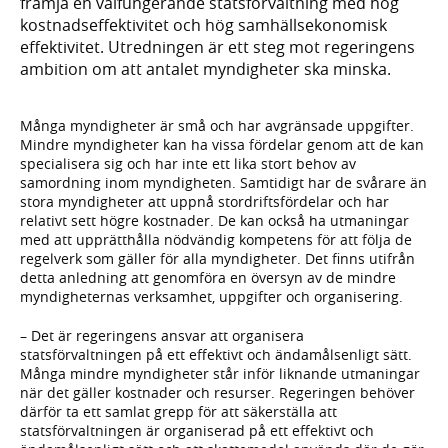
främja en välfungerande statsförvaltning med hög
kostnadseffektivitet och hög samhällsekonomisk
effektivitet. Utredningen är ett steg mot regeringens
ambition om att antalet myndigheter ska minska.
Många myndigheter är små och har avgränsade uppgifter.
Mindre myndigheter kan ha vissa fördelar genom att de kan
specialisera sig och har inte ett lika stort behov av
samordning inom myndigheten. Samtidigt har de svårare än
stora myndigheter att uppnå stordriftsfördelar och har
relativt sett högre kostnader. De kan också ha utmaningar
med att upprätthålla nödvändig kompetens för att följa de
regelverk som gäller för alla myndigheter. Det finns utifrån
detta anledning att genomföra en översyn av de mindre
myndigheternas verksamhet, uppgifter och organisering.
– Det är regeringens ansvar att organisera
statsförvaltningen på ett effektivt och ändamålsenligt sätt.
Många mindre myndigheter står inför liknande utmaningar
när det gäller kostnader och resurser. Regeringen behöver
därför ta ett samlat grepp för att säkerställa att
statsförvaltningen är organiserad på ett effektivt och