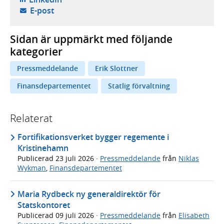
- öppnar din e-postklient,
E-post
Sidan är uppmärkt med följande
kategorier
Pressmeddelande
Erik Slottner
Finansdepartementet
Statlig förvaltning
Relaterat
Fortifikationsverket bygger regemente i
Kristinehamn
Publicerad
23 juli 2026
·
Pressmeddelande
från
Niklas
Wykman
,
Finansdepartementet
Maria Rydbeck ny generaldirektör för
Statskontoret
Publicerad
09 juli 2026
·
Pressmeddelande
från
Elisabeth