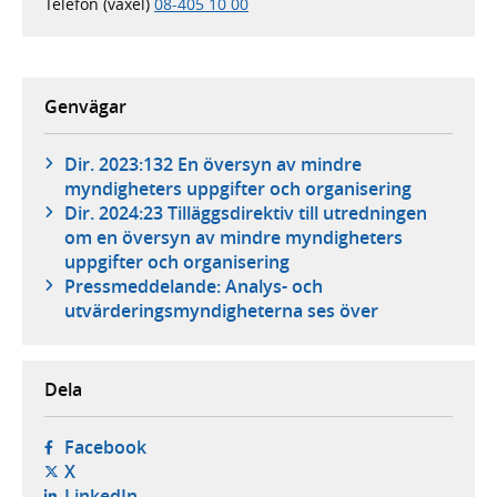
Telefon (växel)
08-405 10 00
Genvägar
Dir. 2023:132 En översyn av mindre
myndigheters uppgifter och organisering
Dir. 2024:23 Tilläggsdirektiv till utredningen
om en översyn av mindre myndigheters
uppgifter och organisering
Pressmeddelande: Analys- och
utvärderingsmyndigheterna ses över
Dela
- öppnas i ny flik, extern webbplats,
Facebook
- öppnas i ny flik, extern webbplats,
X
- öppnas i ny flik, extern webbplats,
LinkedIn