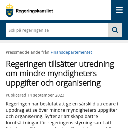
Me
När
Sö
du
börjar
skriva
så
Pressmeddelande från
Finansdepartementet
framträder
en
Regeringen tillsätter utredning
lista
med
om mindre myndigheters
sökförslag
uppgifter och organisering
Publicerad
14 september 2023
Regeringen har beslutat att ge en särskild utredare i
uppdrag att se över mindre myndigheters uppgifter
och organisering. Syftet är att skapa bättre
förutsättningar för regeringens styrning samt att