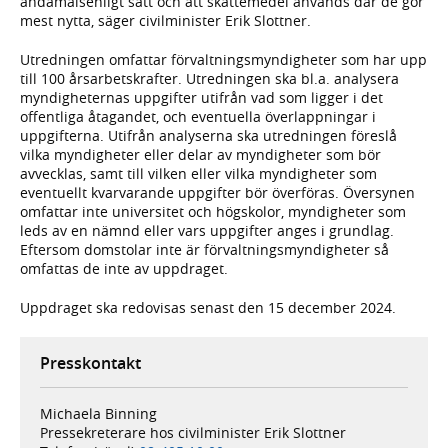
ändamålsenligt sätt och att skattemedel används där de gör
mest nytta, säger civilminister Erik Slottner.
Utredningen omfattar förvaltningsmyndigheter som har upp
till 100 årsarbetskrafter. Utredningen ska bl.a. analysera
myndigheternas uppgifter utifrån vad som ligger i det
offentliga åtagandet, och eventuella överlappningar i
uppgifterna. Utifrån analyserna ska utredningen föreslå
vilka myndigheter eller delar av myndigheter som bör
avvecklas, samt till vilken eller vilka myndigheter som
eventuellt kvarvarande uppgifter bör överföras. Översynen
omfattar inte universitet och högskolor, myndigheter som
leds av en nämnd eller vars uppgifter anges i grundlag.
Eftersom domstolar inte är förvaltningsmyndigheter så
omfattas de inte av uppdraget.
Uppdraget ska redovisas senast den 15 december 2024.
Presskontakt
Michaela Binning
Pressekreterare hos civilminister Erik Slottner