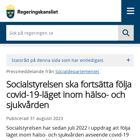
Me
När
Sö
du
börjar
skriva
så
framträder
Statsråd på denna sida som har entledigats
en
lista
Pressmeddelande från
Socialdepartementet
med
sökförslag
Socialstyrelsen ska fortsätta följa
covid-19-läget inom hälso- och
sjukvården
Publicerad
31 augusti 2023
Socialstyrelsen har sedan juli 2022 i uppdrag att följa
läget inom hälso- och sjukvården avseende covid-19