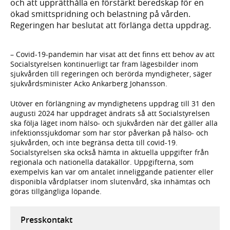
och att upprätthålla en förstärkt beredskap för en
ökad smittspridning och belastning på vården.
Regeringen har beslutat att förlänga detta uppdrag.
– Covid-19-pandemin har visat att det finns ett behov av att
Socialstyrelsen kontinuerligt tar fram lägesbilder inom
sjukvården till regeringen och berörda myndigheter, säger
sjukvårdsminister Acko Ankarberg Johansson.
Utöver en förlängning av myndighetens uppdrag till 31 den
augusti 2024 har uppdraget ändrats så att Socialstyrelsen
ska följa läget inom hälso- och sjukvården när det gäller alla
infektionssjukdomar som har stor påverkan på hälso- och
sjukvården, och inte begränsa detta till covid-19.
Socialstyrelsen ska också hämta in aktuella uppgifter från
regionala och nationella datakällor. Uppgifterna, som
exempelvis kan var om antalet inneliggande patienter eller
disponibla vårdplatser inom slutenvård, ska inhämtas och
göras tillgängliga löpande.
Presskontakt