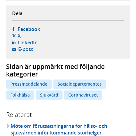
Dela
- öppnas i ny flik, extern webbplats,
Facebook
- öppnas i ny flik, extern webbplats,
X
- öppnas i ny flik, extern webbplats,
LinkedIn
- öppnar din e-postklient,
E-post
Sidan är uppmärkt med följande
kategorier
Pressmeddelande
Socialdepartementet
Folkhälsa
Sjukvård
Coronaviruset
Relaterat
Möte om förutsättningarna för hälso- och
sjukvården inför kommande storhelger