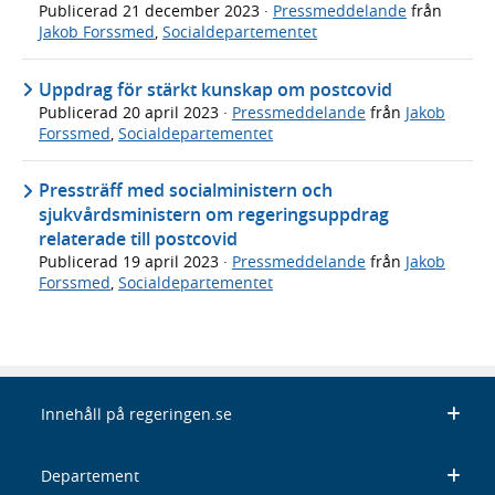
Publicerad
21 december 2023
·
Pressmeddelande
från
Jakob Forssmed
,
Socialdepartementet
Uppdrag för stärkt kunskap om postcovid
Publicerad
20 april 2023
·
Pressmeddelande
från
Jakob
Forssmed
,
Socialdepartementet
Pressträff med socialministern och
sjukvårdsministern om regeringsuppdrag
relaterade till postcovid
Publicerad
19 april 2023
·
Pressmeddelande
från
Jakob
Forssmed
,
Socialdepartementet
Innehåll på regeringen.se
Departement