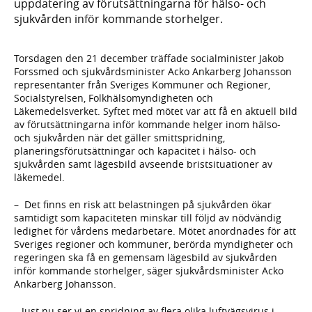
uppdatering av förutsättningarna för hälso- och
sjukvården inför kommande storhelger.
Torsdagen den 21 december träffade socialminister Jakob
Forssmed och sjukvårdsminister Acko Ankarberg Johansson
representanter från Sveriges Kommuner och Regioner,
Socialstyrelsen, Folkhälsomyndigheten och
Läkemedelsverket. Syftet med mötet var att få en aktuell bild
av förutsättningarna inför kommande helger inom hälso-
och sjukvården när det gäller smittspridning,
planeringsförutsättningar och kapacitet i hälso- och
sjukvården samt lägesbild avseende bristsituationer av
läkemedel.
– Det finns en risk att belastningen på sjukvården ökar
samtidigt som kapaciteten minskar till följd av nödvändig
ledighet för vårdens medarbetare. Mötet anordnades för att
Sveriges regioner och kommuner, berörda myndigheter och
regeringen ska få en gemensam lägesbild av sjukvården
inför kommande storhelger, säger sjukvårdsminister Acko
Ankarberg Johansson.
– Just nu ser vi en spridning av flera olika luftvägsvirus i