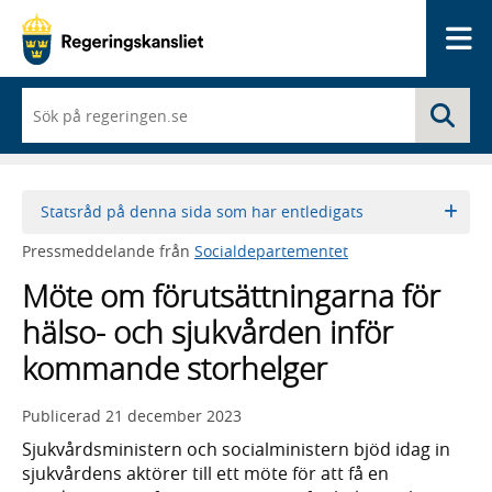
Me
När
Sö
du
börjar
skriva
så
framträder
Statsråd på denna sida som har entledigats
en
lista
Pressmeddelande från
Socialdepartementet
med
sökförslag
Möte om förutsättningarna för
hälso- och sjukvården inför
kommande storhelger
Publicerad
21 december 2023
Sjukvårdsministern och socialministern bjöd idag in
sjukvårdens aktörer till ett möte för att få en