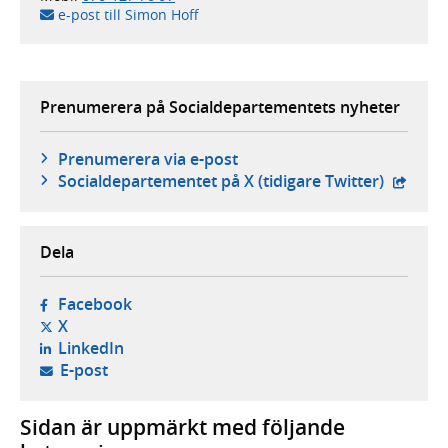
e-post till Simon Hoff
Prenumerera på Socialdepartementets nyheter
Prenumerera via e-post
- exter
Social­departementet på X (tidigare Twitter)
Dela
- öppnas i ny flik, extern webbplats,
Facebook
- öppnas i ny flik, extern webbplats,
X
- öppnas i ny flik, extern webbplats,
LinkedIn
- öppnar din e-postklient,
E-post
Sidan är uppmärkt med följande