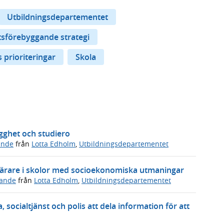
Utbildningsdepartementet
tsförebyggande strategi
 prioriteringar
Skola
ygghet och studiero
ande
från
Lotta Edholm
,
Utbildningsdepartementet
r lärare i skolor med socioekonomiska utmaningar
ande
från
Lotta Edholm
,
Utbildningsdepartementet
, socialtjänst och polis att dela information för att