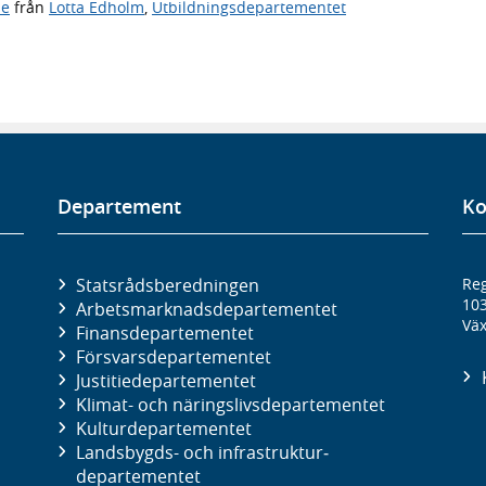
de
från
Lotta Edholm
,
Utbildningsdepartementet
Departement
Ko
Statsrådsberedningen
Reg
10
Arbetsmarknads­departementet
Väx
Finans­departementet
Försvars­departementet
Justitie­departementet
Klimat- och näringslivs­departementet
Kultur­departementet
Landsbygds- och infrastruktur­
departementet