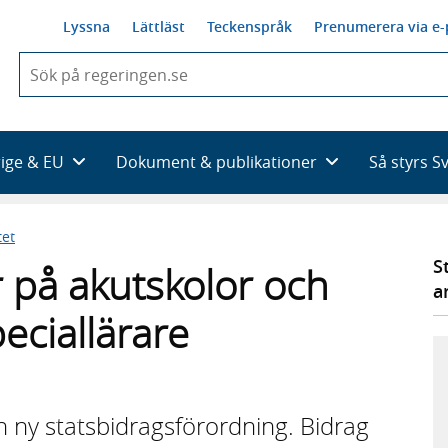
Lyssna
Lättläst
Teckenspråk
Prenumerera via e-
När
du
börjar
skriva
så
rige & EU
Dokument & publikationer
Så styrs S
framträder
en
lista
tet
med
sökförslag
S
 på akutskolor och
a
peciallärare
 ny statsbidragsförordning. Bidrag