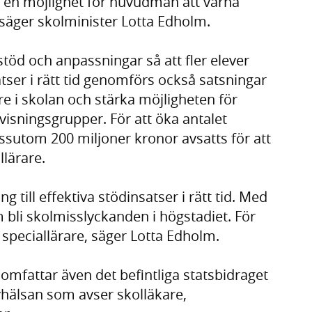
 en möjlighet för huvudmän att värna
 säger skolminister Lotta Edholm.
stöd och anpassningar så att fler elever
nsatser i rätt tid genomförs också satsningar
rare i skolan och stärka möjligheten för
rvisningsgrupper. För att öka antalet
essutom 200 miljoner kronor avsatts för att
llärare.
ng till effektiva stödinsatser i rätt tid. Med
m bli skolmisslyckanden i högstadiet. För
er speciallärare, säger Lotta Edholm.
mfattar även det befintliga statsbidraget
vhälsan som avser skolläkare,