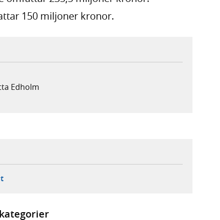
ttar 150 miljoner kronor.
otta Edholm
ebbplats,
ern webbplats,
 ny flik, extern webbplats,
- öppnar din e-postklient,
t
kategorier