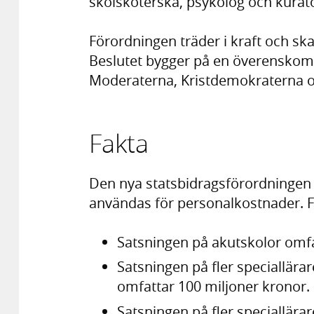
skolsköterska, psykolog och kurat
Förordningen träder i kraft och ska
Beslutet bygger på en överensko
Moderaterna, Kristdemokraterna o
Fakta
Den nya statsbidragsförordningen r
användas för personalkostnader. F
Satsningen på akutskolor omfa
Satsningen på fler speciallära
omfattar 100 miljoner kronor.
Satsningen på fler speciallära