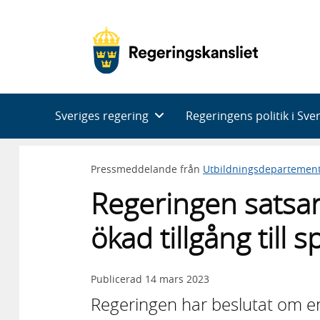
Huvudnavigering
Sveriges regering
Regeringens politik i Sve
Pressmeddelande från
Utbildningsdepartemen
Regeringen satsar
ökad tillgång till s
Publicerad
14 mars 2023
Regeringen har beslutat om en