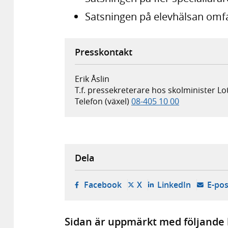
Satsningen på elevhälsan omfa
Presskontakt
Erik Åslin
T.f. pressekreterare hos skolminister L
Telefon (växel)
08-405 10 00
Dela
- öppnas i ny flik, extern w
- öppnas i ny flik, ext
- öppnas i
Facebook
X
LinkedIn
E-pos
Sidan är uppmärkt med följande 