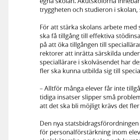
egna skolan. Akutskolorna innebär
tryggheten och studieron i skolan,
För att stärka skolans arbete med 
ska få tillgång till effektiva stödi
på att öka tillgången till speciallä
rektorer att inrätta särskilda unde
speciallärare i skolväsendet har d
fler ska kunna utbilda sig till specia
– Alltför många elever får inte tillgå
tidiga insatser slipper små proble
att det ska bli möjligt krävs det fl
Den nya statsbidragsförordningen o
för personalförstärkning inom ele