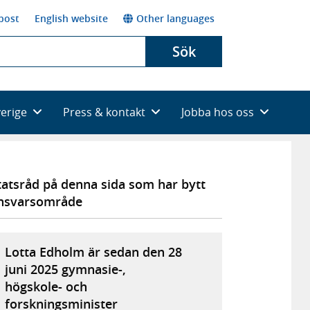
post
English website
Other languages
Sök
verige
Press & kontakt
Jobba hos oss
tatsråd på denna sida som har bytt
nsvarsområde
Lotta Edholm är sedan den 28
juni 2025 gymnasie-,
högskole- och
forskningsminister