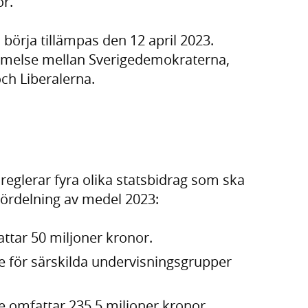
or.
 börja tillämpas den 12 april 2023.
mmelse mellan Sverigedemokraterna,
ch Liberalerna.
eglerar fyra olika statsbidrag som ska
ördelning av medel 2023:
ttar 50 miljoner kronor.
re för särskilda undervisningsgrupper
re omfattar 235,5 miljoner kronor.