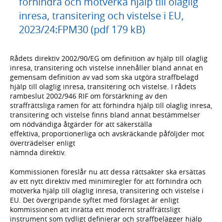
förhindra och motverka hjälp till olaglig
inresa, transitering och vistelse i EU,
2023/24:FPM30 (pdf 179 kB)
Rådets direktiv 2002/90/EG om definition av hjälp till olaglig
inresa, transitering och vistelse innehåller bland annat en
gemensam definition av vad som ska utgöra straffbelagd
hjälp till olaglig inresa, transitering och vistelse. I rådets
rambeslut 2002/946 RIF om förstärkning av den
straffrättsliga ramen för att förhindra hjälp till olaglig inresa,
transitering och vistelse finns bland annat bestämmelser
om nödvändiga åtgärder för att säkerställa
effektiva, proportionerliga och avskräckande påföljder mot
överträdelser enligt
nämnda direktiv.
Kommissionen föreslår nu att dessa rättsakter ska ersättas
av ett nytt direktiv med minimiregler för att förhindra och
motverka hjälp till olaglig inresa, transitering och vistelse i
EU. Det övergripande syftet med förslaget är enligt
kommissionen att inrätta ett modernt straffrättsligt
instrument som tydligt definierar och straffbelägger hjälp