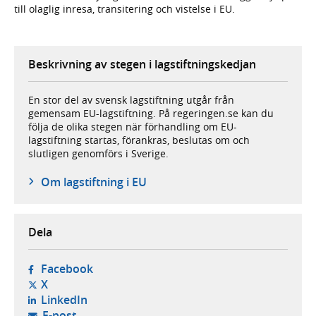
till olaglig inresa, transitering och vistelse i EU.
Beskrivning av stegen i lagstiftningskedjan
En stor del av svensk lagstiftning utgår från
gemensam EU-lagstiftning. På regeringen.se kan du
följa de olika stegen när förhandling om EU-
lagstiftning startas, förankras, beslutas om och
slutligen genomförs i Sverige.
Om lagstiftning i EU
Dela
- öppnas i ny flik, extern webbplats,
Facebook
- öppnas i ny flik, extern webbplats,
X
- öppnas i ny flik, extern webbplats,
LinkedIn
- öppnar din e-postklient,
E-post