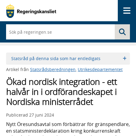
Me
När
Sö
du
börjar
skriva
så
framträder
Statsråd på denna sida som har entledigats
en
lista
Artikel från
Statsrådsberedningen
,
Utrikesdepartementet
med
sökförslag
Ökad nordisk integration - ett
halvår in i ordförandeskapet i
Nordiska ministerrådet
Publicerad
27 juni 2024
Nytt Öresundsavtal som förbättrar för gränspendlare,
en statsministerdeklaration kring konkurrenskraft