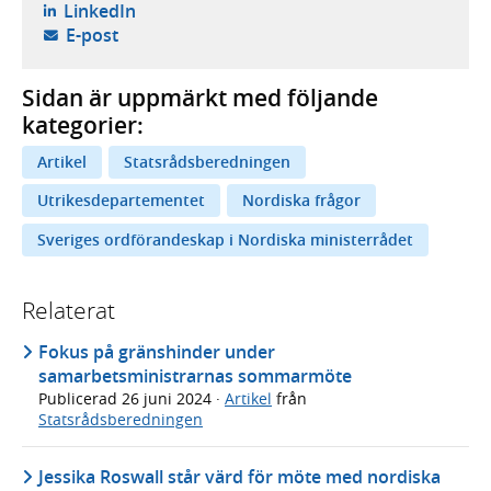
- öppnas i ny flik, extern webbplats,
LinkedIn
- öppnar din e-postklient,
E-post
Sidan är uppmärkt med följande
kategorier:
Artikel
Statsrådsberedningen
Utrikesdepartementet
Nordiska frågor
Sveriges ordförandeskap i Nordiska ministerrådet
Relaterat
Fokus på gränshinder under
samarbetsministrarnas sommarmöte
Publicerad
26 juni 2024
·
Artikel
från
Statsrådsberedningen
Jessika Roswall står värd för möte med nordiska