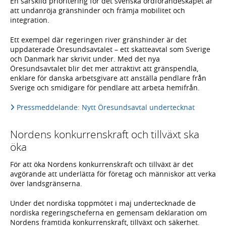
En särskild prioritering för det svenska ordförandeskapet är
att undanröja gränshinder och främja mobilitet och
integration.
Ett exempel där regeringen river gränshinder är det
uppdaterade Öresundsavtalet – ett skatteavtal som Sverige
och Danmark har skrivit under. Med det nya
Öresundsavtalet blir det mer attraktivt att gränspendla,
enklare för danska arbetsgivare att anställa pendlare från
Sverige och smidigare för pendlare att arbeta hemifrån.
Pressmeddelande: Nytt Öresundsavtal undertecknat
Nordens konkurrenskraft och tillväxt ska
öka
För att öka Nordens konkurrenskraft och tillväxt är det
avgörande att underlätta för företag och människor att verka
över landsgränserna.
Under det nordiska toppmötet i maj undertecknade de
nordiska regeringscheferna en gemensam deklaration om
Nordens framtida konkurrenskraft, tillväxt och säkerhet.