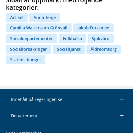
Sidan är uppmärkt med följande
kategorier:
Artikel
Anna Tenje
Camilla Waltersson Grönvall
Jakob Forssmed
Socialdepartementet
Folkhälsa
Sjukvård
Socialförsäkringar
Socialtjänst
Äldreomsorg
Statens budget
Innehåll på regeringen.se
Departement