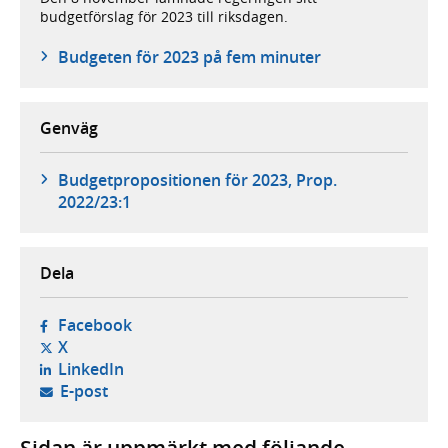
budgetförslag för 2023 till riksdagen.
Budgeten för 2023 på fem minuter
Genväg
Budgetpropositionen för 2023, Prop.
2022/23:1
Dela
- öppnas i ny flik, extern webbplats,
Facebook
- öppnas i ny flik, extern webbplats,
X
- öppnas i ny flik, extern webbplats,
LinkedIn
- öppnar din e-postklient,
E-post