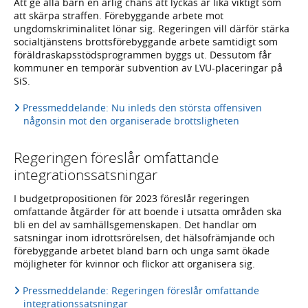
Att ge alla barn en ärlig chans att lyckas är lika viktigt som
att skärpa straffen. Förebyggande arbete mot
ungdomskriminalitet lönar sig. Regeringen vill därför stärka
socialtjänstens brottsförebyggande arbete samtidigt som
föräldraskapsstödsprogrammen byggs ut. Dessutom får
kommuner en temporär subvention av LVU-placeringar på
SiS.
Pressmeddelande: Nu inleds den största offensiven
någonsin mot den organiserade brottsligheten
Regeringen föreslår omfattande
integrationssatsningar
I budgetpropositionen för 2023 föreslår regeringen
omfattande åtgärder för att boende i utsatta områden ska
bli en del av samhällsgemenskapen. Det handlar om
satsningar inom idrottsrörelsen, det hälsofrämjande och
förebyggande arbetet bland barn och unga samt ökade
möjligheter för kvinnor och flickor att organisera sig.
Pressmeddelande: Regeringen föreslår omfattande
integrationssatsningar