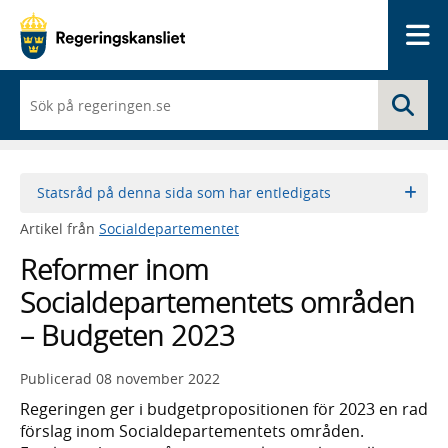
Me
När
Sö
du
börjar
skriva
så
framträder
Statsråd på denna sida som har entledigats
en
lista
Artikel från
Socialdepartementet
med
sökförslag
Reformer inom
Socialdepartementets områden
– Budgeten 2023
Publicerad
08 november 2022
Regeringen ger i budgetpropositionen för 2023 en rad
förslag inom Socialdepartementets områden.