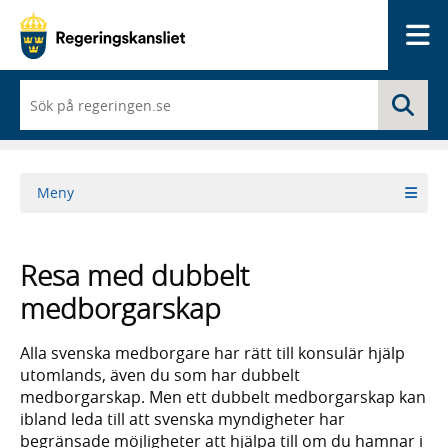
Me
När
Sö
du
börjar
skriva
så
framträder
Meny
en
lista
med
sökförslag
Resa med dubbelt
medborgarskap
Alla svenska medborgare har rätt till konsulär hjälp
utomlands, även du som har dubbelt
medborgarskap. Men ett dubbelt medborgarskap kan
ibland leda till att svenska myndigheter har
begränsade möjligheter att hjälpa till om du hamnar i