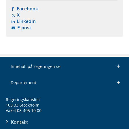
- öppnas i ny flik, extern webbplats,
Facebook
- öppnas i ny flik, extern webbplats,
X
- öppnas i ny flik, extern webbplats,
LinkedIn
- öppnar din e-postklient,
E-post
Innehåll på regeringen.se
Departement
Regeringskansliet
103 33 Stockholm
Växel 08-405 10 00
Kontakt