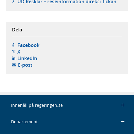
UD Resklar – reseinformation direkt i fickan
Dela
- öppnas i ny flik, extern webbplats,
Facebook
- öppnas i ny flik, extern webbplats,
X
- öppnas i ny flik, extern webbplats,
LinkedIn
- öppnar din e-postklient,
E-post
Innehåll på regeringen.se
Departement