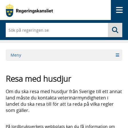
Me
När
Sö
du
börjar
skriva
så
framträder
Meny
en
lista
med
sökförslag
Resa med husdjur
Om du ska resa med husdjur från Sverige till ett annat
land måste du kontakta veterinärmyndigheten i
landet du ska resa till för att ta reda på vilka regler
som gäller.
På Jordbruksverkets webbplats kan du få information om