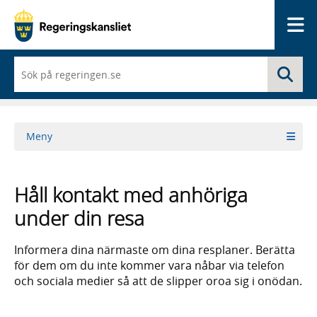
Me
När
Sö
du
börjar
skriva
så
framträder
Meny
en
lista
med
sökförslag
Håll kontakt med anhöriga
under din resa
Informera dina närmaste om dina resplaner. Berätta
för dem om du inte kommer vara nåbar via telefon
och sociala medier så att de slipper oroa sig i onödan.