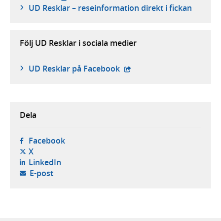
UD Resklar – reseinformation direkt i fickan
Följ UD Resklar i sociala medier
- extern webbplats,
UD Resklar på Facebook
Dela
- öppnas i ny flik, extern webbplats,
Facebook
- öppnas i ny flik, extern webbplats,
X
- öppnas i ny flik, extern webbplats,
LinkedIn
- öppnar din e-postklient,
E-post