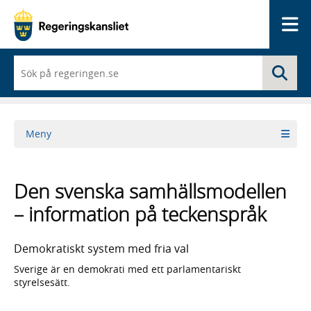
Me
När
Sö
du
börjar
skriva
så
framträder
Meny
en
lista
med
sökförslag
Den svenska samhällsmodellen
– information på teckenspråk
Demokratiskt system med fria val
Sverige är en demokrati med ett parlamentariskt
styrelsesätt.