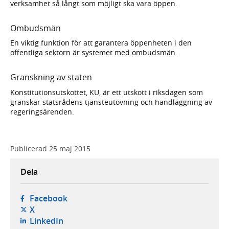
verksamhet så långt som möjligt ska vara öppen.
Ombudsmän
En viktig funktion för att garantera öppenheten i den
offentliga sektorn är systemet med ombudsmän.
Granskning av staten
Konstitutionsutskottet, KU, är ett utskott i riksdagen som
granskar statsrådens tjänsteutövning och handläggning av
regeringsärenden.
Publicerad
25 maj 2015
Dela
- öppnas i ny flik, extern webbplats,
Facebook
- öppnas i ny flik, extern webbplats,
X
- öppnas i ny flik, extern webbplats,
LinkedIn