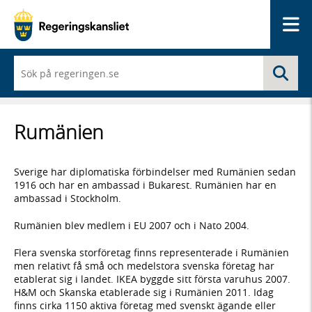
Me
När
Sö
du
börjar
skriva
så
Rumänien
framträder
en
lista
med
Sverige har diplomatiska förbindelser med Rumänien sedan
sökförslag
1916 och har en ambassad i Bukarest. Rumänien har en
ambassad i Stockholm.
Rumänien blev medlem i EU 2007 och i Nato 2004.
Flera svenska storföretag finns representerade i Rumänien
men relativt få små och medelstora svenska företag har
etablerat sig i landet. IKEA byggde sitt första varuhus 2007.
H&M och Skanska etablerade sig i Rumänien 2011. Idag
finns cirka 1150 aktiva företag med svenskt ägande eller