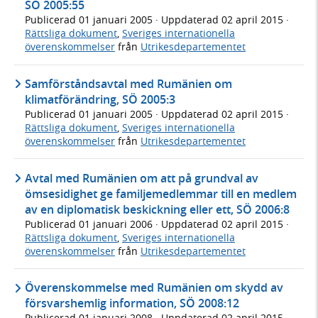
SÖ 2005:55
Publicerad
01 januari 2005
· Uppdaterad
02 april 2015
·
Rättsliga dokument
,
Sveriges internationella
överenskommelser
från
Utrikesdepartementet
Samförståndsavtal med Rumänien om
klimatförändring, SÖ 2005:3
Publicerad
01 januari 2005
· Uppdaterad
02 april 2015
·
Rättsliga dokument
,
Sveriges internationella
överenskommelser
från
Utrikesdepartementet
Avtal med Rumänien om att på grundval av
ömsesidighet ge familjemedlemmar till en medlem
av en diplomatisk beskickning eller ett, SÖ 2006:8
Publicerad
01 januari 2006
· Uppdaterad
02 april 2015
·
Rättsliga dokument
,
Sveriges internationella
överenskommelser
från
Utrikesdepartementet
Överenskommelse med Rumänien om skydd av
försvarshemlig information, SÖ 2008:12
Publicerad
01 januari 2008
· Uppdaterad
02 april 2015
·