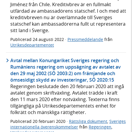
Jiménez från Chile. Kreditivbrev är en fullmakt
utfärdad av ambassadörens statschef. I och med att
kreditivbreven nu är överlämnade till Sveriges
statschef kan ambassadörerna fullt ut representera
sitt land i Sverige.
Publicerad
24 augusti 2022
·
Pressmeddelande
från
Utrikesdepartementet
Avtal mellan Konungariket Sveriges regering och
Rumäniens regering om uppsägning av avtalet av
den 29 maj 2002 (SÖ 2003:2) om främjande och
ömsesidigt skydd av investeringar, SÖ 2020:15
Regeringen beslutade den 20 februari 2020 att ingå
avtalet genom skriftväxling. Avtalet trädde i kraft
den 11 mars 2020 efter notväxling. Texterna finns
tillgängliga på Utrikesdepartementets enhet för
folkrätt och mänskliga rättigheter.
Publicerad
20 februari 2020
·
Rättsliga dokument
,
Sveriges
internationella överenskommelser
från
Regeringen
,