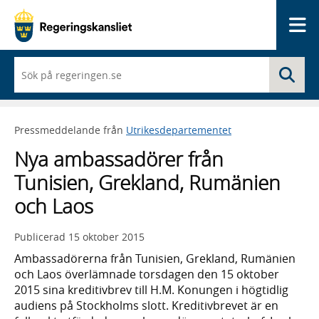
Me
När
Sö
du
börjar
skriva
så
Pressmeddelande från
Utrikesdepartementet
framträder
en
Nya ambassadörer från
lista
med
Tunisien, Grekland, Rumänien
sökförslag
och Laos
Publicerad
15 oktober 2015
Ambassadörerna från Tunisien, Grekland, Rumänien
och Laos överlämnade torsdagen den 15 oktober
2015 sina kreditivbrev till H.M. Konungen i högtidlig
audiens på Stockholms slott. Kreditivbrevet är en