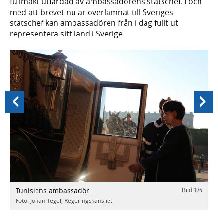
fullmakt utfärdad av ambassadörens statschef. I och
med att brevet nu är överlämnat till Sveriges
statschef kan ambassadören från i dag fullt ut
representera sitt land i Sverige.
Föregående
Nästa
Tunisiens ambassadör.
Bild
1
/
6
/
6
T
Foto: Johan Tegel, Regeringskansliet
F