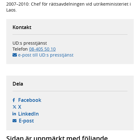
2007–2010: Chef för rättsavdelningen vid utrikeministeriet i
Laos.
Kontakt
UD:s presstjänst
Telefon
08-405 50 10
e-post till UD:s presstjänst
Dela
- öppnas i ny flik, extern webbplats,
Facebook
- öppnas i ny flik, extern webbplats,
X
- öppnas i ny flik, extern webbplats,
LinkedIn
- öppnar din e-postklient,
E-post
Sidan är uppmärkt med följande