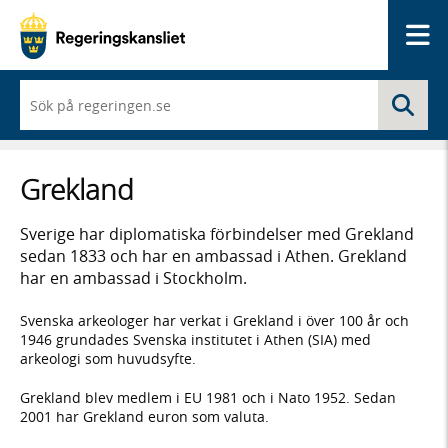
Me
När
Sö
du
börjar
skriva
så
Grekland
framträder
en
lista
Sverige har diplomatiska förbindelser med Grekland
med
sedan 1833 och har en ambassad i Athen. Grekland
sökförslag
har en ambassad i Stockholm.
Svenska arkeologer har verkat i Grekland i över 100 år och
1946 grundades Svenska institutet i Athen (SIA) med
arkeologi som huvudsyfte.
Grekland blev medlem i EU 1981 och i Nato 1952. Sedan
2001 har Grekland euron som valuta.