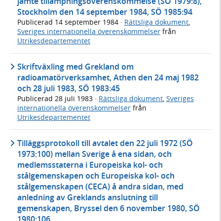
jämte tillämpningsöverenskommelse (SÖ 1979:8),
Stockholm den 14 september 1984, SÖ 1985:94
Publicerad
14 september 1984
·
Rättsliga dokument
,
Sveriges internationella överenskommelser
från
Utrikesdepartementet
Skriftväxling med Grekland om
radioamatörverksamhet, Athen den 24 maj 1982
och 28 juli 1983, SÖ 1983:45
Publicerad
28 juli 1983
·
Rättsliga dokument
,
Sveriges
internationella överenskommelser
från
Utrikesdepartementet
Tilläggsprotokoll till avtalet den 22 juli 1972 (SÖ
1973:100) mellan Sverige å ena sidan, och
medlemsstaterna i Europeiska kol- och
stålgemenskapen och Europeiska kol- och
stålgemenskapen (CECA) å andra sidan, med
anledning av Greklands anslutning till
gemenskapen, Bryssel den 6 november 1980, SÖ
1980:106