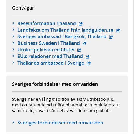
Genvägar
- extern webbplats,
Reseinformation Thailand
- extern
Landfakta om Thailand från landguiden.se
- extern we
Sveriges ambassad i Bangkok, Thailand
- extern webbplats,
Business Sweden i Thailand
- extern webbplats,
Utrikespolitiska institutet
- extern webbplats,
EU:s relationer med Thailand
- extern webbplats,
Thailands ambassad i Sverige
Sveriges förbindelser med omvärlden
Sverige har en lång tradition av aktiv utrikespolitik,
med omfattande och nära bilateralt och multilateralt
samarbete, såväl i vår del av världen som globalt.
Sveriges förbindelser med omvärlden