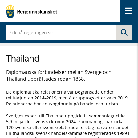
Me
När
Sö
du
börjar
skriva
så
Thailand
framträder
en
lista
Diplomatiska förbindelser mellan Sverige och
med
Thailand upprättades redan 1868.
sökförslag
De diplomatiska relationerna var begränsade under
militärjuntan 2014–2019, men återupptogs efter valet 2019.
Relationerna har en tyngdpunkt på handel och turism.
Sveriges export till Thailand uppgick till sammanlagt cirka
5,9 miljarder svenska kronor 2024. Sammanlagt har cirka
120 svenska eller svenskrelaterade företag närvaro i landet.
En thailändsk-svensk handelskammare registrerades 1989 i