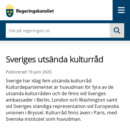
Me
När
Sö
du
börjar
skriva
så
framträder
Sveriges utsända kulturråd
en
lista
med
Publicerad
19 juni 2025
sökförslag
Sverige har idag fem utsända kulturråd.
Kulturdepartementet är huvudman för fyra av de
utsända kulturråden och de finns vid Sveriges
ambassader i Berlin, London och Washington samt
vid Sveriges ständiga representation vid Europeiska
unionen i Bryssel. Kulturråd finns även i Paris, med
Svenska institutet som huvudman.