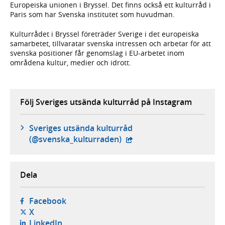
Europeiska unionen i Bryssel. Det finns också ett kulturråd i
Paris som har Svenska institutet som huvudman.
Kulturrådet i Bryssel företräder Sverige i det europeiska
samarbetet, tillvaratar svenska intressen och arbetar för att
svenska positioner får genomslag i EU-arbetet inom
områdena kultur, medier och idrott.
Följ Sveriges utsända kulturråd på Instagram
Sveriges utsända kulturråd
- extern webbplats,
(@svenska_kulturraden)
Dela
- öppnas i ny flik, extern webbplats,
Facebook
- öppnas i ny flik, extern webbplats,
X
- öppnas i ny flik, extern webbplats,
LinkedIn