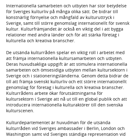
Internationella samarbeten och utbyten har stor betydelse
för Sveriges kulturliv på många olika sätt. De bidrar till
konstnärlig förnyelse och mångfald av kulturuttryck i
Sverige, samt till större genomslag internationellt för svensk
kultur. Kulturfrämjandet är också en viktig del i att bygga
relationer med andra länder och för att stärka företag i
kulturella och kreativa branscher.
De utsända kulturråden spelar en viktig roll i arbetet med
att främja internationella kultursamarbeten och utbyten.
Deras huvudsakliga uppgift är att stimulera internationella
samarbeten och ömsesidiga utbyten mellan kultursektorn i
Sverige och i stationeringsländerna. Genom detta bidrar de
till att främja svenskt kulturliv och ett större internationellt
genomslag för företag i kulturella och kreativa branscher.
Kulturrådens arbete ökar förutsättningarna för
kultursektorn i Sverige att nå ut till en global publik och att
introducera internationella kulturaktörer till den svenska
kulturscenen.
Kulturdepartementet är huvudman för de utsända
kulturråden vid Sveriges ambassader i Berlin, London och
Washington samt vid Sveriges ständiga representation vid