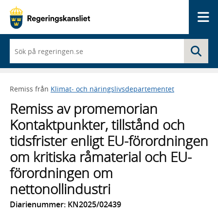
Me
När
Sö
du
börjar
skriva
så
Remiss från
Klimat- och näringslivsdepartementet
framträder
en
Remiss av promemorian
lista
med
Kontaktpunkter, tillstånd och
sökförslag
tidsfrister enligt EU-förordningen
om kritiska råmaterial och EU-
förordningen om
nettonollindustri
Diarienummer: KN2025/02439