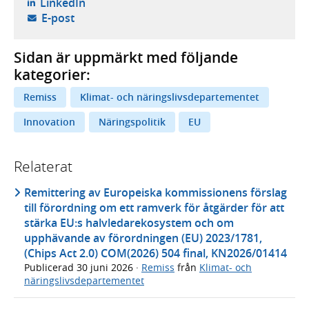
- öppnas i ny flik, extern webbplats,
LinkedIn
- öppnar din e-postklient,
E-post
Sidan är uppmärkt med följande
kategorier:
Remiss
Klimat- och näringslivsdepartementet
Innovation
Näringspolitik
EU
Relaterat
Remittering av Europeiska kommissionens förslag
till förordning om ett ramverk för åtgärder för att
stärka EU:s halvledarekosystem och om
upphävande av förordningen (EU) 2023/1781,
(Chips Act 2.0) COM(2026) 504 final, KN2026/01414
Publicerad
30 juni 2026
·
Remiss
från
Klimat- och
näringslivsdepartementet