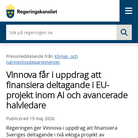
Me
När
Sö
du
börjar
skriva
så
Pressmeddelande från
Klimat- och
framträder
näringslivsdepartementet
en
lista
Vinnova får i uppdrag att
med
sökförslag
finansiera deltagande i EU-
projekt inom AI och avancerade
halvledare
Publicerad
19 maj 2026
Regeringen ger Vinnova i uppdrag att finansiera
Sveriges deltagande i två viktiga projekt av