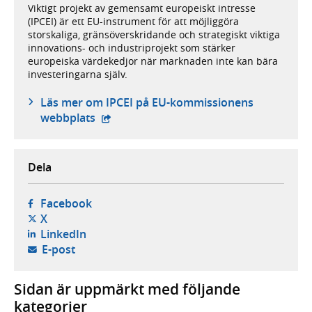
Viktigt projekt av gemensamt europeiskt intresse
(IPCEI) är ett EU-instrument för att möjliggöra
storskaliga, gränsöverskridande och strategiskt viktiga
innovations- och industriprojekt som stärker
europeiska värdekedjor när marknaden inte kan bära
investeringarna själv.
Läs mer om IPCEI på EU-kommissionens
- extern webbplats,
webbplats
Dela
- öppnas i ny flik, extern webbplats,
Facebook
- öppnas i ny flik, extern webbplats,
X
- öppnas i ny flik, extern webbplats,
LinkedIn
- öppnar din e-postklient,
E-post
Sidan är uppmärkt med följande
kategorier