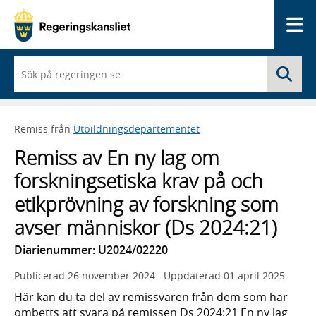
Me
När
Sö
du
börjar
skriva
så
Remiss från
Utbildningsdepartementet
framträder
en
Remiss av En ny lag om
lista
med
forskningsetiska krav på och
sökförslag
etikprövning av forskning som
avser människor (Ds 2024:21)
Diarienummer: U2024/02220
Publicerad
26 november 2024
Uppdaterad
01 april 2025
Här kan du ta del av remissvaren från dem som har
ombetts att svara på remissen Ds 2024:21 En ny lag