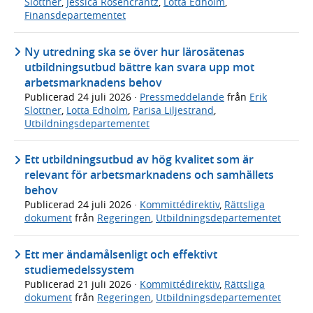
Slottner
,
Jessica Rosencrantz
,
Lotta Edholm
,
Finansdepartementet
Ny utredning ska se över hur lärosätenas
utbildningsutbud bättre kan svara upp mot
arbetsmarknadens behov
Publicerad
24 juli 2026
·
Pressmeddelande
från
Erik
Slottner
,
Lotta Edholm
,
Parisa Liljestrand
,
Utbildningsdepartementet
Ett utbildningsutbud av hög kvalitet som är
relevant för arbetsmarknadens och samhällets
behov
Publicerad
24 juli 2026
·
Kommittédirektiv
,
Rättsliga
dokument
från
Regeringen
,
Utbildningsdepartementet
Ett mer ändamålsenligt och effektivt
studiemedelssystem
Publicerad
21 juli 2026
·
Kommittédirektiv
,
Rättsliga
dokument
från
Regeringen
,
Utbildningsdepartementet