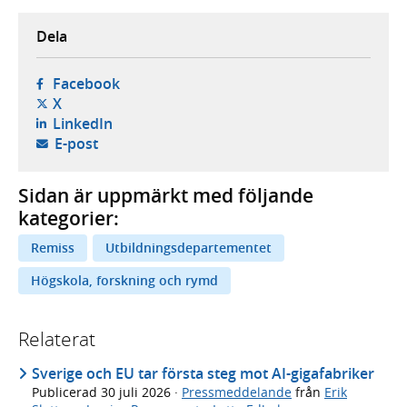
Dela
- öppnas i ny flik, extern webbplats,
Facebook
- öppnas i ny flik, extern webbplats,
X
- öppnas i ny flik, extern webbplats,
LinkedIn
- öppnar din e-postklient,
E-post
Sidan är uppmärkt med följande
kategorier:
Remiss
Utbildningsdepartementet
Högskola, forskning och rymd
Relaterat
Sverige och EU tar första steg mot AI-gigafabriker
Publicerad
30 juli 2026
·
Pressmeddelande
från
Erik