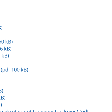
)
50 kB)
6 kB)
 kB)
pdf 100 kB)
B)
kB)
)
 sekretariatet för genusforskning) (pdf