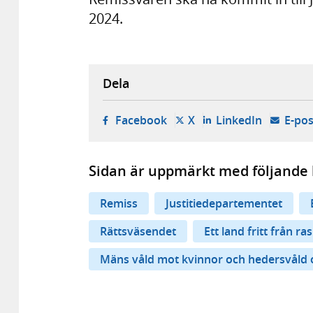
2024.
Dela
- öppnas i ny flik, extern w
- öppnas i ny flik, ext
- öppnas i
Facebook
X
LinkedIn
E-pos
Sidan är uppmärkt med följande 
Remiss
Justitiedepartementet
Rättsväsendet
Ett land fritt från r
Mäns våld mot kvinnor och hedersvåld 