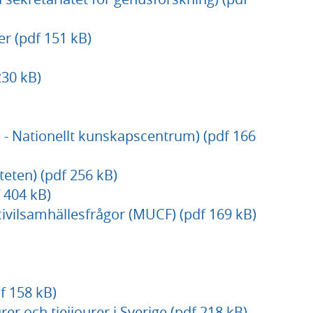
er (pdf 151 kB)
30 kB)
d - Nationellt kunskapscentrum) (pdf 166
teten) (pdf 256 kB)
 404 kB)
vilsamhällesfrågor (MUCF) (pdf 169 kB)
 158 kB)
er och tjejjourer i Sverige (pdf 218 kB)