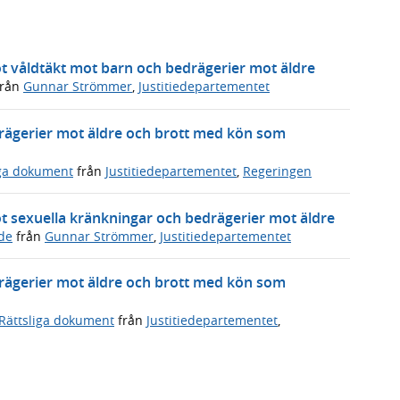
ot våldtäkt mot barn och bedrägerier mot äldre
rån
Gunnar Strömmer
,
Justitiedepartementet
drägerier mot äldre och brott med kön som
iga dokument
från
Justitiedepartementet
,
Regeringen
ot sexuella kränkningar och bedrägerier mot äldre
de
från
Gunnar Strömmer
,
Justitiedepartementet
drägerier mot äldre och brott med kön som
Rättsliga dokument
från
Justitiedepartementet
,