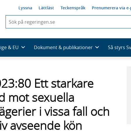
Lyssna
Lättläst
Teckenspråk
Prenumerera via e-
När
du
börjar
skriva
så
rige & EU
Dokument & publikationer
Så styrs S
framträder
en
lista
med
sökförslag
3:80 Ett starkare
ydd mot sexuella
gerier i vissa fall och
iv avseende kön