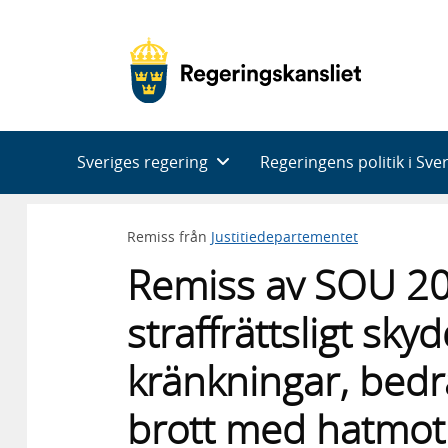
Huvudnavigering
Sveriges regering
Regeringens politik i Sve
Remiss från
Justitiedepartementet
Remiss av SOU 202
straffrättsligt sk
kränkningar, bedrä
brott med hatmot