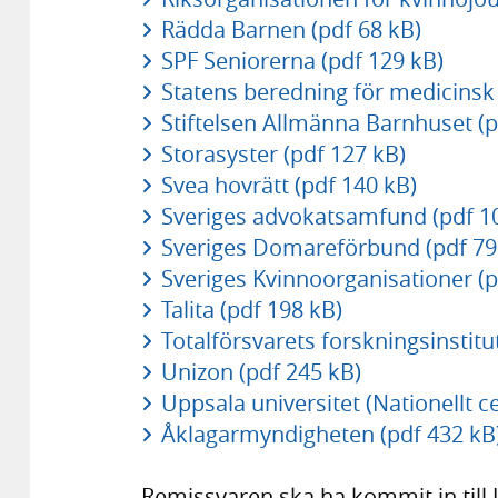
Rädda Barnen (pdf 68 kB)
SPF Seniorerna (pdf 129 kB)
Statens beredning för medicinsk 
Stiftelsen Allmänna Barnhuset (p
Storasyster (pdf 127 kB)
Svea hovrätt (pdf 140 kB)
Sveriges advokatsamfund (pdf 1
Sveriges Domareförbund (pdf 79
Sveriges Kvinnoorganisationer (p
Talita (pdf 198 kB)
Totalförsvarets forskningsinstitut
Unizon (pdf 245 kB)
Uppsala universitet (Nationellt c
Åklagarmyndigheten (pdf 432 kB
Remissvaren ska ha kommit in till