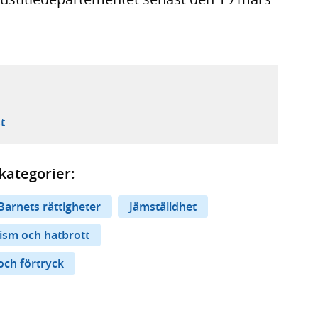
ebbplats,
ern webbplats,
 ny flik, extern webbplats,
- öppnar din e-postklient,
t
kategorier:
Barnets rättigheter
Jämställdhet
asism och hatbrott
och förtryck