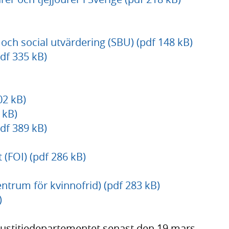
och social utvärdering (SBU) (pdf 148 kB)
df 335 kB)
02 kB)
 kB)
df 389 kB)
 (FOI) (pdf 286 kB)
entrum för kvinnofrid) (pdf 283 kB)
)
 Justitiedepartementet senast den 19 mars