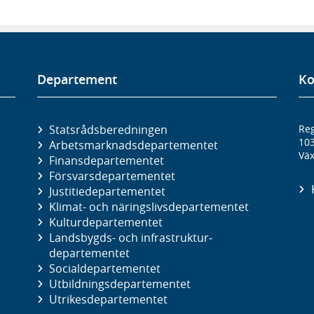
Departement
Ko
Statsrådsberedningen
Reg
10
Arbetsmarknads­departementet
Väx
Finans­departementet
Försvars­departementet
Justitie­departementet
Klimat- och näringslivs­departementet
Kultur­departementet
Landsbygds- och infrastruktur­
departementet
Social­departementet
Utbildnings­departementet
Utrikes­departementet