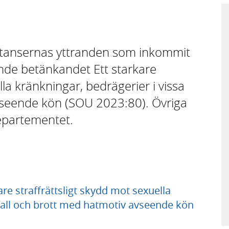
nstansernas yttranden som inkommit
lande betänkandet Ett starkare
lla kränkningar, bedrägerier i vissa
avseende kön (SOU 2023:80). Övriga
departementet.
re straffrättsligt skydd mot sexuella
 fall och brott med hatmotiv avseende kön