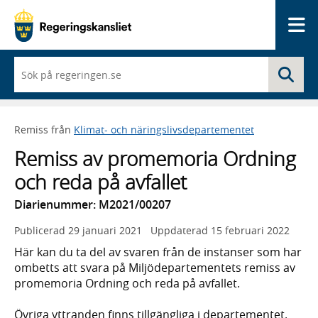
Me
När
Sö
du
börjar
skriva
så
Remiss från
Klimat- och näringslivsdepartementet
framträder
en
Remiss av promemoria Ordning
lista
med
och reda på avfallet
sökförslag
Diarienummer: M2021/00207
Publicerad
29 januari 2021
Uppdaterad
15 februari 2022
Här kan du ta del av svaren från de instanser som har
ombetts att svara på Miljödepartementets remiss av
promemoria Ordning och reda på avfallet.
Övriga yttranden finns tillgängliga i departementet.