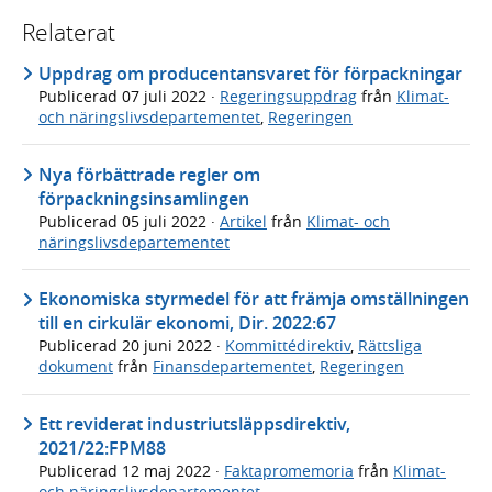
Relaterat
Uppdrag om producentansvaret för förpackningar
Publicerad
07 juli 2022
·
Regeringsuppdrag
från
Klimat-
och näringslivsdepartementet
,
Regeringen
Nya förbättrade regler om
förpackningsinsamlingen
Publicerad
05 juli 2022
·
Artikel
från
Klimat- och
näringslivsdepartementet
Ekonomiska styrmedel för att främja omställningen
till en cirkulär ekonomi, Dir. 2022:67
Publicerad
20 juni 2022
·
Kommittédirektiv
,
Rättsliga
dokument
från
Finansdepartementet
,
Regeringen
Ett reviderat industriutsläppsdirektiv,
2021/22:FPM88
Publicerad
12 maj 2022
·
Faktapromemoria
från
Klimat-
och näringslivsdepartementet