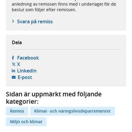
anledning av remissen finns med i underlaget för de
beslut som följer efter remissen.
Svara på remiss
Dela
- öppnas i ny flik, extern webbplats,
Facebook
- öppnas i ny flik, extern webbplats,
X
- öppnas i ny flik, extern webbplats,
LinkedIn
- öppnar din e-postklient,
E-post
Sidan är uppmärkt med följande
kategorier:
Remiss
Klimat- och näringslivsdepartementet
Miljö och klimat