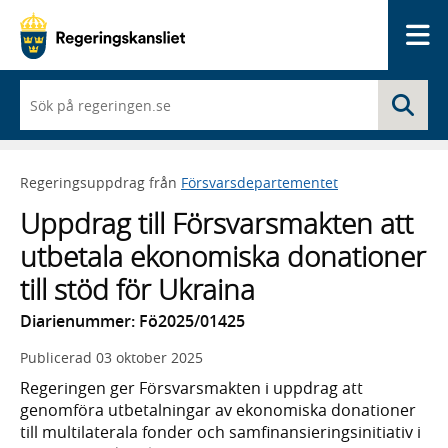
Me
När
Sö
du
börjar
skriva
så
Regeringsuppdrag från
Försvarsdepartementet
framträder
en
Uppdrag till Försvarsmakten att
lista
med
utbetala ekonomiska donationer
sökförslag
till stöd för Ukraina
Diarienummer: Fö2025/01425
Publicerad
03 oktober 2025
Regeringen ger Försvarsmakten i uppdrag att
genomföra utbetalningar av ekonomiska donationer
till multilaterala fonder och samfinansieringsinitiativ i