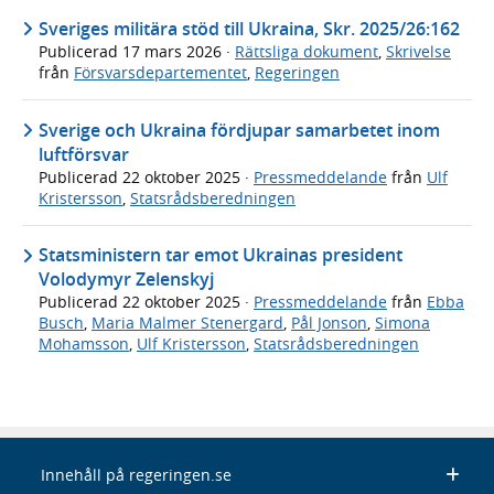
Sveriges militära stöd till Ukraina, Skr. 2025/26:162
Publicerad
17 mars 2026
·
Rättsliga dokument
,
Skrivelse
från
Försvarsdepartementet
,
Regeringen
Sverige och Ukraina fördjupar samarbetet inom
luftförsvar
Publicerad
22 oktober 2025
·
Pressmeddelande
från
Ulf
Kristersson
,
Statsrådsberedningen
Statsministern tar emot Ukrainas president
Volodymyr Zelenskyj
Publicerad
22 oktober 2025
·
Pressmeddelande
från
Ebba
Busch
,
Maria Malmer Stenergard
,
Pål Jonson
,
Simona
Mohamsson
,
Ulf Kristersson
,
Statsrådsberedningen
Innehåll på regeringen.se