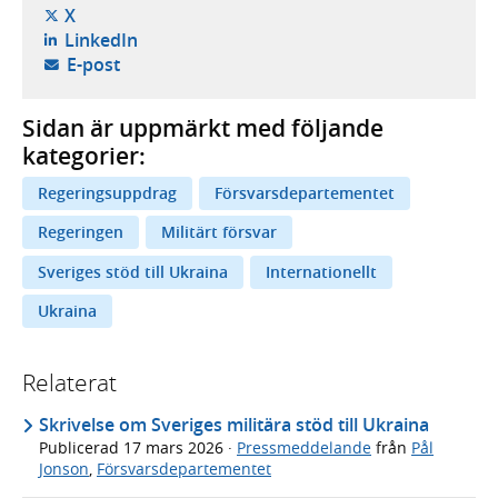
- öppnas i ny flik, extern webbplats,
X
- öppnas i ny flik, extern webbplats,
LinkedIn
- öppnar din e-postklient,
E-post
Sidan är uppmärkt med följande
kategorier:
Regeringsuppdrag
Försvarsdepartementet
Regeringen
Militärt försvar
Sveriges stöd till Ukraina
Internationellt
Ukraina
Relaterat
Skrivelse om Sveriges militära stöd till Ukraina
Publicerad
17 mars 2026
·
Pressmeddelande
från
Pål
Jonson
,
Försvarsdepartementet