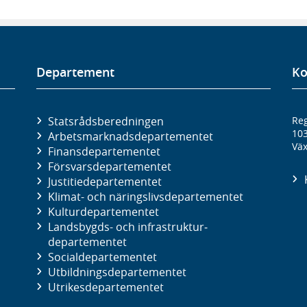
Departement
Ko
Statsrådsberedningen
Reg
10
Arbetsmarknads­departementet
Väx
Finans­departementet
Försvars­departementet
Justitie­departementet
Klimat- och näringslivs­departementet
Kultur­departementet
Landsbygds- och infrastruktur­
departementet
Social­departementet
Utbildnings­departementet
Utrikes­departementet