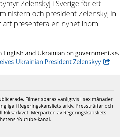
myr Zelenskyj i Sverige för ett
ministern och president Zelenskyj in
r att presentera en nyhet inom
in English and Ukrainian on government.se.
ceives Ukrainian President Zelenskyy
publicerade. Filmer sparas vanligtvis i sex månader
ängliga i Regeringskansliets arkiv. Pressträffar och
ill Riksarkivet. Merparten av Regeringskansliets
ighetens Youtube-kanal.
xtern webbplats,