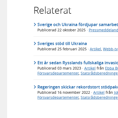
Relaterat
Sverige och Ukraina fördjupar samarbet
Publicerad
22 oktober 2025
·
Pressmeddelan
Sveriges stöd till Ukraina
Publicerad
25 februari 2025
·
Artikel
,
Webb-tv
Ett år sedan Rysslands fullskaliga invas
Publicerad
03 mars 2023
·
Artikel
från
Ebba B
Försvarsdepartementet
,
Statsrådsberedning
Regeringen skickar rekordstort stödpaket
Publicerad
16 november 2022
·
Artikel
från
Jo
Försvarsdepartementet
,
Statsrådsberedning