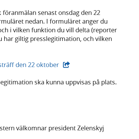
k föranmälan senast onsdag den 22
rmuläret nedan. I formuläret anger du
i vilken funktion du vill delta (reporter
u har giltig presslegitimation, och vilken
- extern webbplats,
ssträff den 22 oktober
legitimation ska kunna uppvisas på plats.
stern välkomnar president Zelenskyj