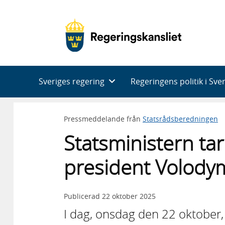
Huvudnavigering
Sveriges regering
Regeringens politik i Sve
Pressmeddelande från
Statsrådsberedningen
Statsministern ta
president Volodym
Publicerad
22 oktober 2025
I dag, onsdag den 22 oktober, 