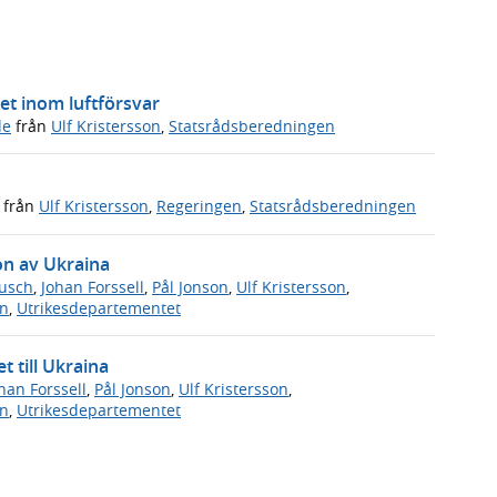
et inom luftförsvar
de
från
Ulf Kristersson
,
Statsrådsberedningen
från
Ulf Kristersson
,
Regeringen
,
Statsrådsberedningen
ion av Ukraina
usch
,
Johan Forssell
,
Pål Jonson
,
Ulf Kristersson
,
en
,
Utrikesdepartementet
 till Ukraina
han Forssell
,
Pål Jonson
,
Ulf Kristersson
,
en
,
Utrikesdepartementet