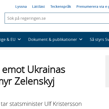
Lyssna
Lättläst
Teckenspråk
Prenumerera via e-
När
du
börjar
skriva
så
rige & EU
Dokument & publikationer
Så styrs S
framträder
en
lista
med
sökförslag
r emot Ukrainas
yr Zelenskyj
tar statsminister Ulf Kristersson