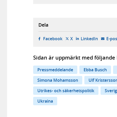
Dela
- öppnas i ny flik, extern w
- öppnas i ny flik, ext
- öppnas i
Facebook
X
LinkedIn
E-pos
Sidan är uppmärkt med följande 
Pressmeddelande
Ebba Busch
Simona Mohamsson
Ulf Kristersso
Utrikes- och säkerhetspolitik
Sverig
Ukraina