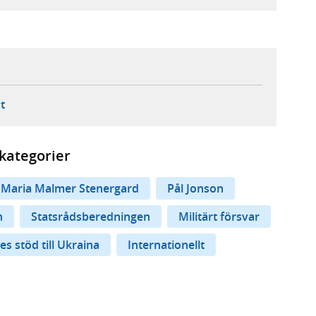
ebbplats,
ern webbplats,
 ny flik, extern webbplats,
- öppnar din e-postklient,
t
kategorier
Maria Malmer Stenergard
Pål Jonson
n
Statsrådsberedningen
Militärt försvar
es stöd till Ukraina
Internationellt