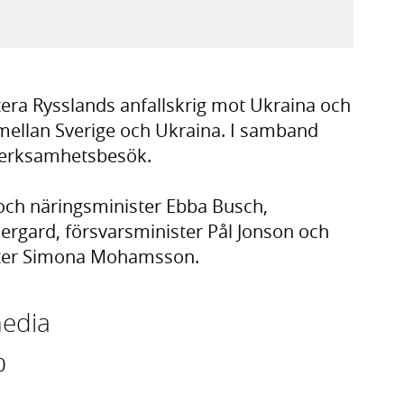
plats,
era Rysslands anfallskrig mot Ukraina och
 mellan Sverige och Ukraina. I samband
verksamhetsbesök.
 och näringsminister Ebba Busch,
ergard, försvarsminister Pål Jonson och
ister Simona Mohamsson.
media
0