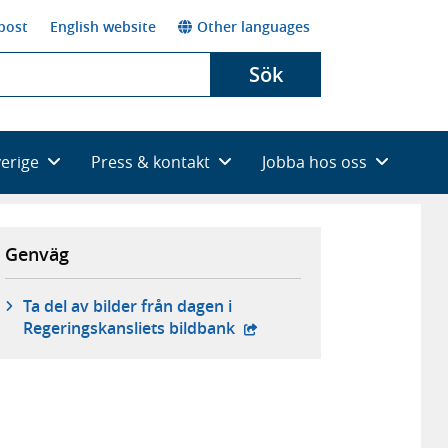
post
English website
Other languages
Sök
verige
Press & kontakt
Jobba hos oss
Genväg
Ta del av bilder från dagen i
- extern webbplats,
Regeringskansliets bildbank