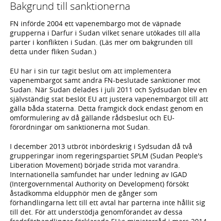
Bakgrund till sanktionerna
FN införde 2004 ett vapenembargo mot de väpnade
grupperna i Darfur i Sudan vilket senare utökades till alla
parter i konflikten i Sudan. (Läs mer om bakgrunden till
detta under fliken Sudan.)
EU har i sin tur tagit beslut om att implementera
vapenembargot samt andra FN-beslutade sanktioner mot
Sudan. När Sudan delades i juli 2011 och Sydsudan blev en
självständig stat beslöt EU att justera vapenembargot till att
gälla båda staterna. Detta framgick dock endast genom en
omformulering av då gällande rådsbeslut och EU-
förordningar om sanktionerna mot Sudan.
I december 2013 utbröt inbördeskrig i Sydsudan då två
grupperingar inom regeringspartiet SPLM (Sudan People's
Liberation Movement) började strida mot varandra.
Internationella samfundet har under ledning av IGAD
(Intergovernmental Authority on Development) försökt
åstadkomma eldupphör men de gånger som
förhandlingarna lett till ett avtal har parterna inte hållit sig
till det. För att understödja genomförandet av dessa