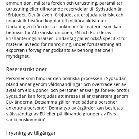
ammunition, militära fordon och utrustning, paramilitär
utrustning eller tillhörande reservdelar till Sydsudan är
förbjudet. Det är även förbjudet att erbjuda tekniskt och
finansiellt bistånd kopplat till militära aktiviteter.
Undantagen från dessa sanktioner är materiel som kan
behövas för Afrikanska unionen, FN och EU i deras
krishanteringsinsatser. Undantag gäller också specifikt för
materiel avsedd för minröjning, under förutsättning att
exporten i förväg har godkänts av behörig nationell
myndighet.
Reserestriktioner
Personer som hindrar den politiska processen i Sydsudan,
bland annat genom våldshandlingar och överträdelser av
avtal om eld upphör, och personer ansvariga för MR-brott i
Sydsudan kan förbjudas att inresa i eller transitera genom
EU-länderna. Detsamma gäller med sådana personer
anknutna personer. Denna typ av åtgärder kan beslutas
självständigt av EU eller på liknande grunder av FN:s
sanktionskommitté.
Frysning av tillgångar