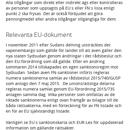
Alla tillgångar som direkt eller indirekt ägs eller kontrolleras
av personer som upptagits på EU:s eller FN:s lista enligt
punkt 2 ska frysas. Det är också förbjudet att göra
penningmedel eller andra tillgångar tillgängliga för dem.
Relevanta EU-dokument
I november 2011 efter Sudans delning utsträcktes det
vapenembargo som gällde för landet till att även gäller den
nya staten Sydsudan genom ändringar i det rådsbeslut och
den EU-förordning som då gällde. Efter en ändring
sommaren 2014 tillskapades en egen sanktionsregim mot
Sydsudan. Sedan även FN-sanktioner införts regleras
numera sanktionerna samlat av rådsbeslut 2015/740/GUSP
som antogs den 7 maj 2015. De unionsrättsliga delarna
regleras numera samlat genom EU-förordning 2015/735
antagen samma dag. Vilka personer som omfattas av de
riktade sanktionerna enligt ovan framgår av bilagor till de
båda rättsakterna, med en förteckning för av FN listade och
en för av EU självständigt listade.
Vänligen se EU:s sanktionskarta och EUR-Lex för uppdaterad
information om gällande rättsakter.