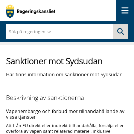
Me
När
Sö
du
börjar
skriva
så
framträder
Sanktioner mot Sydsudan
en
lista
med
Här finns information om sanktioner mot Sydsudan.
sökförslag
Beskrivning av sanktionerna
Vapenembargo och förbud mot tillhandahållande av
vissa tjänster
Att från EU direkt eller indirekt tillhandahålla, försälja eller
överföra av vapen samt relaterad materiel, inklusive