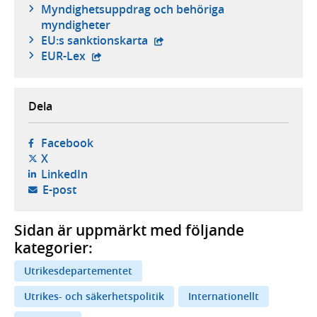
Myndighetsuppdrag och behöriga
myndigheter
- extern webbplats,
EU:s sanktionskarta
- extern webbplats,
EUR-Lex
Dela
- öppnas i ny flik, extern webbplats,
Facebook
- öppnas i ny flik, extern webbplats,
X
- öppnas i ny flik, extern webbplats,
LinkedIn
- öppnar din e-postklient,
E-post
Sidan är uppmärkt med följande
kategorier:
Utrikesdepartementet
Utrikes- och säkerhetspolitik
Internationellt