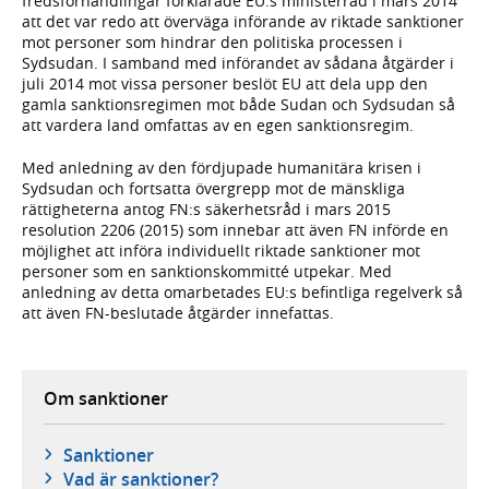
fredsförhandlingar förklarade EU:s ministerråd i mars 2014
att det var redo att överväga införande av riktade sanktioner
mot personer som hindrar den politiska processen i
Sydsudan. I samband med införandet av sådana åtgärder i
juli 2014 mot vissa personer beslöt EU att dela upp den
gamla sanktionsregimen mot både Sudan och Sydsudan så
att vardera land omfattas av en egen sanktionsregim.
Med anledning av den fördjupade humanitära krisen i
Sydsudan och fortsatta övergrepp mot de mänskliga
rättigheterna antog FN:s säkerhetsråd i mars 2015
resolution 2206 (2015) som innebar att även FN införde en
möjlighet att införa individuellt riktade sanktioner mot
personer som en sanktionskommitté utpekar. Med
anledning av detta omarbetades EU:s befintliga regelverk så
att även FN-beslutade åtgärder innefattas.
Om sanktioner
Sanktioner
Vad är sanktioner?