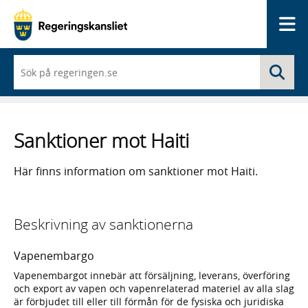
Me
När
Sö
du
börjar
skriva
så
framträder
Sanktioner mot Haiti
en
lista
med
Här finns information om sanktioner mot Haiti.
sökförslag
Beskrivning av sanktionerna
Vapenembargo
Vapenembargot innebär att försäljning, leverans, överföring
och export av vapen och vapenrelaterad materiel av alla slag
är förbjudet till eller till förmån för de fysiska och juridiska