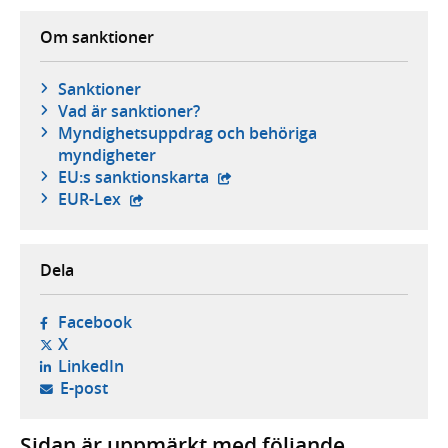
Om sanktioner
Sanktioner
Vad är sanktioner?
Myndighetsuppdrag och behöriga
myndigheter
- extern webbplats,
EU:s sanktionskarta
- extern webbplats,
EUR-Lex
Dela
- öppnas i ny flik, extern webbplats,
Facebook
- öppnas i ny flik, extern webbplats,
X
- öppnas i ny flik, extern webbplats,
LinkedIn
- öppnar din e-postklient,
E-post
Sidan är uppmärkt med följande