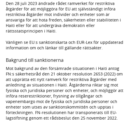
Den 28 juli 2023 ändrade rådet ramverket för restriktiva
åtgärder för att möjliggöra för EU att självständigt införa
restriktiva åtgärder mot individer och enheter som är
ansvariga för att hota freden, säkerheten eller stabiliteten i
Haiti eller för att undergräva demokratin eller
rättsstatsprincipen i Haiti.
Vänligen se EU:s sanktionskarta och EUR-Lex för uppdaterad
information om och länkar till gällande rättsakter.
Bakgrund till sanktionerna
Mot bakgrund av den försämrade situationen i Haiti antog
FN:s säkerhetsråd den 21 oktober resolution 2653 (2022) om
att upprätta ett nytt ramverk för restriktiva åtgärder med
anledning av situationen i Haiti. Åtgärderna riktar sig mot
fysiska och juridiska personer och enheter, och möjliggör att
införa reserestriktioner, frysning av tillgångar och
vapenembargo mot de fysiska och juridiska personer och
enheter som utses av sanktionskommittén och upptas i
förteckningen. FN-resolutionen har transponerats till EU-
lagstiftning genom ett rådsbeslut den 25 november 2022.