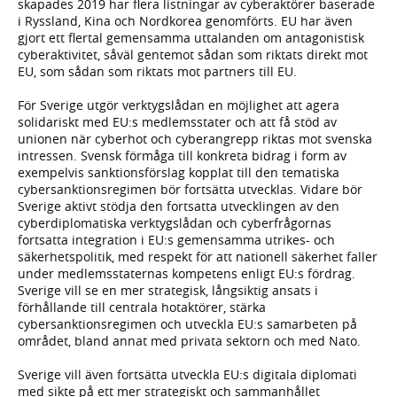
skapades 2019 har flera listningar av cyberaktörer baserade
i Ryssland, Kina och Nordkorea genomförts. EU har även
gjort ett flertal gemensamma uttalanden om antagonistisk
cyberaktivitet, såväl gentemot sådan som riktats direkt mot
EU, som sådan som riktats mot partners till EU.
För Sverige utgör verktygslådan en möjlighet att agera
solidariskt med EU:s medlemsstater och att få stöd av
unionen när cyberhot och cyberangrepp riktas mot svenska
intressen. Svensk förmåga till konkreta bidrag i form av
exempelvis sanktionsförslag kopplat till den tematiska
cybersanktionsregimen bör fortsätta utvecklas. Vidare bör
Sverige aktivt stödja den fortsatta utvecklingen av den
cyberdiplomatiska verktygslådan och cyberfrågornas
fortsatta integration i EU:s gemensamma utrikes- och
säkerhetspolitik, med respekt för att nationell säkerhet faller
under medlemsstaternas kompetens enligt EU:s fördrag.
Sverige vill se en mer strategisk, långsiktig ansats i
förhållande till centrala hotaktörer, stärka
cybersanktionsregimen och utveckla EU:s samarbeten på
området, bland annat med privata sektorn och med Nato.
Sverige vill även fortsätta utveckla EU:s digitala diplomati
med sikte på ett mer strategiskt och sammanhållet