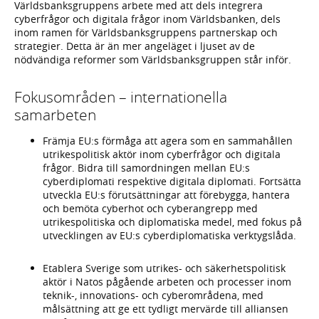
Världsbanksgruppens arbete med att dels integrera
cyberfrågor och digitala frågor inom Världsbanken, dels
inom ramen för Världsbanksgruppens partnerskap och
strategier. Detta är än mer angeläget i ljuset av de
nödvändiga reformer som Världsbanksgruppen står inför.
Fokusområden – internationella
samarbeten
Främja EU:s förmåga att agera som en sammahållen
utrikespolitisk aktör inom cyberfrågor och digitala
frågor. Bidra till samordningen mellan EU:s
cyberdiplomati respektive digitala diplomati. Fortsätta
utveckla EU:s förutsättningar att förebygga, hantera
och bemöta cyberhot och cyberangrepp med
utrikespolitiska och diplomatiska medel, med fokus på
utvecklingen av EU:s cyberdiplomatiska verktygslåda.
Etablera Sverige som utrikes- och säkerhetspolitisk
aktör i Natos pågående arbeten och processer inom
teknik-, innovations- och cyberområdena, med
målsättning att ge ett tydligt mervärde till alliansen