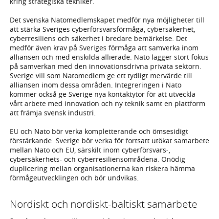
kring strategiska tekniker.
Det svenska Natomedlemskapet medför nya möjligheter till
att stärka Sveriges cyberförsvarsförmåga, cybersäkerhet,
cyberresiliens och säkerhet i bredare bemärkelse. Det
medför även krav på Sveriges förmåga att samverka inom
alliansen och med enskilda allierade. Nato lägger stort fokus
på samverkan med den innovationsdrivna privata sektorn.
Sverige vill som Natomedlem ge ett tydligt mervärde till
alliansen inom dessa områden. Integreringen i Nato
kommer också ge Sverige nya kontaktytor för att utveckla
vårt arbete med innovation och ny teknik samt en plattform
att främja svensk industri.
EU och Nato bör verka kompletterande och ömsesidigt
förstärkande. Sverige bör verka för fortsatt utökat samarbete
mellan Nato och EU, särskilt inom cyberförsvars-,
cybersäkerhets- och cyberresiliensområdena. Onödig
duplicering mellan organisationerna kan riskera hämma
förmågeutvecklingen och bör undvikas.
Nordiskt och nordiskt-baltiskt samarbete