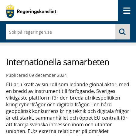
Me
När
Sö
du
börjar
skriva
så
framträder
Internationella samarbeten
en
lista
med
Publicerad
09 december 2024
sökförslag
EU är, i kraft av sin roll som ledande global aktör, med
en bredd av instrument till förfogande, Sveriges
viktigaste plattform för den breda utrikespolitiken
kring cyberfrågor och digitala frågor. I en hård
geopolitisk konkurrens kring teknik och digitala frågor
är ett starkt, sammanhållet och öppet EU centralt för
att främja svenska intressen inom och utanför
unionen. EU:s externa relationer på området