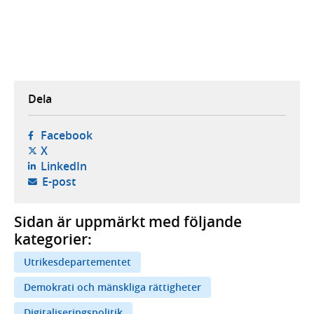
Dela
- öppnas i ny flik, extern webbplats,
Facebook
- öppnas i ny flik, extern webbplats,
X
- öppnas i ny flik, extern webbplats,
LinkedIn
- öppnar din e-postklient,
E-post
Sidan är uppmärkt med följande
kategorier:
Utrikesdepartementet
Demokrati och mänskliga rättigheter
Digitaliseringspolitik