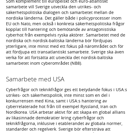
Som komplement till europeiskt och euro-atlantiskt
samarbete vill Sverige utveckla den utrikes- och
säkerhetspolitiska dialogen och samarbetet mellan de
nordiska länderna. Det gäller både i policyprocesser inom
EU och Nato, men också i konkreta säkerhetspolitiska frågor
kopplat till hantering och bemötande av antagonistiska
cyberhot från exempelvis ryska aktörer. Samarbetet med de
nordiska och nordisk-baltiska länderna bör fördjupas
ytterligare, inte minst med ett fokus på närområdet och för
att fördjupa ett transatlantiskt samarbete. Sverige ska även
verka för att fortsätta att utveckla det nordisk-baltiska
samarbetet inom cyberområdet (NB8).
Samarbete med USA
Cyberfrågor och teknikfrågor ges ett betydande fokus i USA:s
utrikes- och säkerhetspolitik, inte minst som en del i
konkurrensen med Kina, samt i USA:s hantering av
cyberrelaterade hot från till exempel Ryssland, Iran och
Nordkorea. USA arbetar aktivt för att skapa en global allians
av likasinnade demokratier kring cyberfrågor och
teknikfrågorna, inklusive i etablerandet av globala normer,
standarder och regelverk. Sverige bör eftersträva att