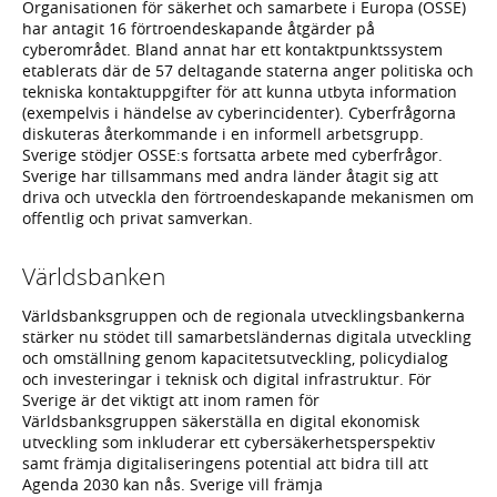
Organisationen för säkerhet och samarbete i Europa (OSSE)
har antagit 16 förtroendeskapande åtgärder på
cyberområdet. Bland annat har ett kontaktpunktssystem
etablerats där de 57 deltagande staterna anger politiska och
tekniska kontaktuppgifter för att kunna utbyta information
(exempelvis i händelse av cyberincidenter). Cyberfrågorna
diskuteras återkommande i en informell arbetsgrupp.
Sverige stödjer OSSE:s fortsatta arbete med cyberfrågor.
Sverige har tillsammans med andra länder åtagit sig att
driva och utveckla den förtroendeskapande mekanismen om
offentlig och privat samverkan.
Världsbanken
Världsbanksgruppen och de regionala utvecklingsbankerna
stärker nu stödet till samarbetsländernas digitala utveckling
och omställning genom kapacitetsutveckling, policydialog
och investeringar i teknisk och digital infrastruktur. För
Sverige är det viktigt att inom ramen för
Världsbanksgruppen säkerställa en digital ekonomisk
utveckling som inkluderar ett cybersäkerhetsperspektiv
samt främja digitaliseringens potential att bidra till att
Agenda 2030 kan nås. Sverige vill främja