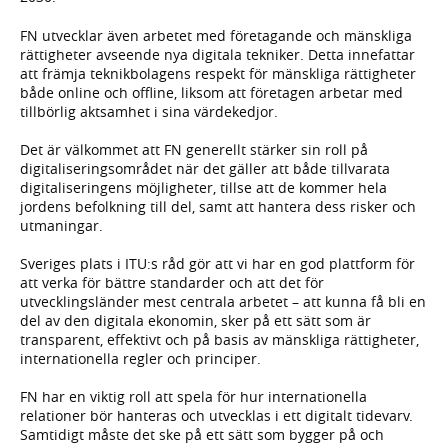
FN utvecklar även arbetet med företagande och mänskliga
rättigheter avseende nya digitala tekniker. Detta innefattar
att främja teknikbolagens respekt för mänskliga rättigheter
både online och offline, liksom att företagen arbetar med
tillbörlig aktsamhet i sina värdekedjor.
Det är välkommet att FN generellt stärker sin roll på
digitaliseringsområdet när det gäller att både tillvarata
digitaliseringens möjligheter, tillse att de kommer hela
jordens befolkning till del, samt att hantera dess risker och
utmaningar.
Sveriges plats i ITU:s råd gör att vi har en god plattform för
att verka för bättre standarder och att det för
utvecklingsländer mest centrala arbetet – att kunna få bli en
del av den digitala ekonomin, sker på ett sätt som är
transparent, effektivt och på basis av mänskliga rättigheter,
internationella regler och principer.
FN har en viktig roll att spela för hur internationella
relationer bör hanteras och utvecklas i ett digitalt tidevarv.
Samtidigt måste det ske på ett sätt som bygger på och