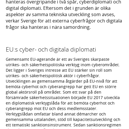
hanteras övergripande i två spår, cyberdiplomati och
digital diplomati. Eftersom det i grunden är olika
aspekter av samma tekniska utveckling som avses,
verkar Sverige för att externa cyberfrågor och digitala
frågor ska hanteras i nära samordning.
EU:s cyber- och digitala diplomati
Gemensamt EU-agerande är ett av Sveriges skarpaste
utrikes- och säkerhetspolitiska verktyg inom cyberområdet.
Det ligger i Sveriges intresse att EU stärker sin roll som
utrikes- och säkerhetspolitisk aktör i cyberfrågor.
Utvecklingen av gemensamma åtgärder på EU-nivå för att
bemöta cyberhot och cyberangrepp har gett EU en större
global aktörsroll på området. Som ett svar på den
försämrade säkerhetssituationen började EU 2017 utveckla
en diplomatisk verktygslåda för att bemöta cyberhot och
cyberangrepp mot EU och dess medlemsstater.
Verktygslådan omfattar bland annat démarcher och
gemensamma uttalanden, stöd till kapacitetsutveckling och
ett tematiskt sanktionsinstrument. Sedan sanktionsregimen