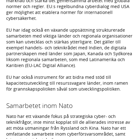
marknad och stärka det gemensamma arbetet med globala
normer och regler. EU:s regelbundna cyberdialog med USA
ger möjlighet att etablera normer för internationell
cybersäkerhet.
EU har idag också en växande uppsättning strukturerade
samarbeten med viktiga länder och regionala organisationer
som kan utvecklas och stärkas ytterligare. Det gäller till
exempel handels- och teknikrådet med Indien, de digitala
partnerskapen med länder som Japan, Kanada och Sydkorea
liksom regionala samarbeten, som med Latinamerika och
Karibien (EU-LAC Digital Alliance).
EU har också instrument för att bidra med stöd till
kapacitetsutveckling till resurssvagare länder, inom ramen
för grannskapspolitiken såväl som utvecklingspolitiken.
Samarbetet inom Nato
Nato har ett växande fokus på strategiska cyber- och
teknikfrågor, inte minst kopplat till de allierades intresse av
att möta utmaningar från Ryssland och Kina. Nato har ett
omfattande samarbete inom cyberförsvarsområdet, samt