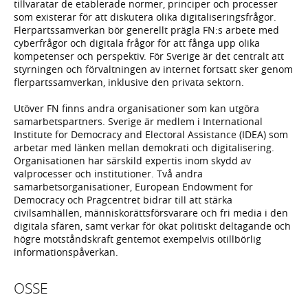
tillvaratar de etablerade normer, principer och processer
som existerar för att diskutera olika digitaliseringsfrågor.
Flerpartssamverkan bör generellt prägla FN:s arbete med
cyberfrågor och digitala frågor för att fånga upp olika
kompetenser och perspektiv. För Sverige är det centralt att
styrningen och förvaltningen av internet fortsatt sker genom
flerpartssamverkan, inklusive den privata sektorn.
Utöver FN finns andra organisationer som kan utgöra
samarbetspartners. Sverige är medlem i International
Institute for Democracy and Electoral Assistance (IDEA) som
arbetar med länken mellan demokrati och digitalisering.
Organisationen har särskild expertis inom skydd av
valprocesser och institutioner. Två andra
samarbetsorganisationer, European Endowment for
Democracy och Pragcentret bidrar till att stärka
civilsamhällen, människorättsförsvarare och fri media i den
digitala sfären, samt verkar för ökat politiskt deltagande och
högre motståndskraft gentemot exempelvis otillbörlig
informationspåverkan.
OSSE