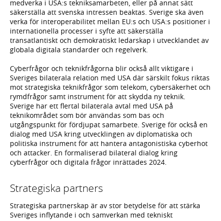
medverka i USA:s tekniksamarbeten, eller på annat sätt
säkerställa att svenska intressen beaktas. Sverige ska även
verka för interoperabilitet mellan EU:s och USA:s positioner i
internationella processer i syfte att säkerställa
transatlantiskt och demokratiskt ledarskap i utvecklandet av
globala digitala standarder och regelverk.
Cyberfrågor och teknikfrågorna blir också allt viktigare i
Sveriges bilaterala relation med USA där särskilt fokus riktas
mot strategiska teknikfrågor som telekom, cybersäkerhet och
rymdfrågor samt instrument för att skydda ny teknik.
Sverige har ett flertal bilaterala avtal med USA på
teknikområdet som bör användas som bas och
utgångspunkt för fördjupat samarbete. Sverige för också en
dialog med USA kring utvecklingen av diplomatiska och
politiska instrument för att hantera antagonistiska cyberhot
och attacker. En formaliserad bilateral dialog kring
cyberfrågor och digitala frågor inrättades 2024.
Strategiska partners
Strategiska partnerskap är av stor betydelse för att stärka
Sveriges inflytande i och samverkan med tekniskt