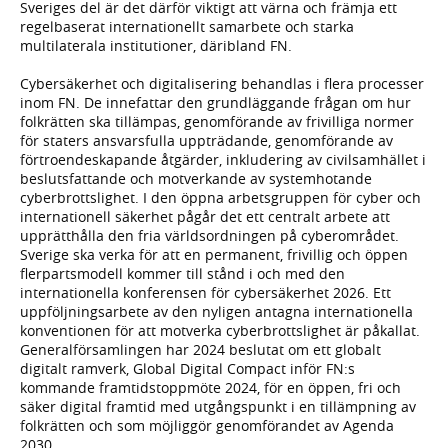
Sveriges del är det därför viktigt att värna och främja ett
regelbaserat internationellt samarbete och starka
multilaterala institutioner, däribland FN.
Cybersäkerhet och digitalisering behandlas i flera processer
inom FN. De innefattar den grundläggande frågan om hur
folkrätten ska tillämpas, genomförande av frivilliga normer
för staters ansvarsfulla uppträdande, genomförande av
förtroendeskapande åtgärder, inkludering av civilsamhället i
beslutsfattande och motverkande av systemhotande
cyberbrottslighet. I den öppna arbetsgruppen för cyber och
internationell säkerhet pågår det ett centralt arbete att
upprätthålla den fria världsordningen på cyberområdet.
Sverige ska verka för att en permanent, frivillig och öppen
flerpartsmodell kommer till stånd i och med den
internationella konferensen för cybersäkerhet 2026. Ett
uppföljningsarbete av den nyligen antagna internationella
konventionen för att motverka cyberbrottslighet är påkallat.
Generalförsamlingen har 2024 beslutat om ett globalt
digitalt ramverk, Global Digital Compact inför FN:s
kommande framtidstoppmöte 2024, för en öppen, fri och
säker digital framtid med utgångspunkt i en tillämpning av
folkrätten och som möjliggör genomförandet av Agenda
2030.