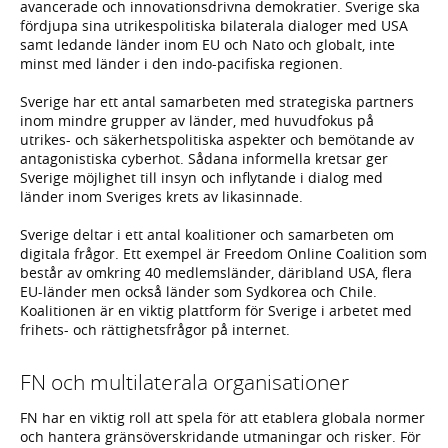
avancerade och innovationsdrivna demokratier. Sverige ska
fördjupa sina utrikespolitiska bilaterala dialoger med USA
samt ledande länder inom EU och Nato och globalt, inte
minst med länder i den indo-pacifiska regionen.
Sverige har ett antal samarbeten med strategiska partners
inom mindre grupper av länder, med huvudfokus på
utrikes- och säkerhetspolitiska aspekter och bemötande av
antagonistiska cyberhot. Sådana informella kretsar ger
Sverige möjlighet till insyn och inflytande i dialog med
länder inom Sveriges krets av likasinnade.
Sverige deltar i ett antal koalitioner och samarbeten om
digitala frågor. Ett exempel är Freedom Online Coalition som
består av omkring 40 medlemsländer, däribland USA, flera
EU-länder men också länder som Sydkorea och Chile.
Koalitionen är en viktig plattform för Sverige i arbetet med
frihets- och rättighetsfrågor på internet.
FN och multilaterala organisationer
FN har en viktig roll att spela för att etablera globala normer
och hantera gränsöverskridande utmaningar och risker. För