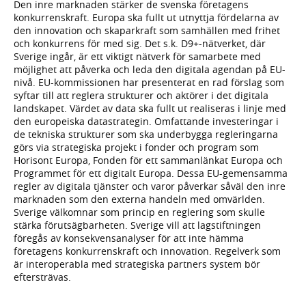
Den inre marknaden stärker de svenska företagens
konkurrenskraft. Europa ska fullt ut utnyttja fördelarna av
den innovation och skaparkraft som samhällen med frihet
och konkurrens för med sig. Det s.k. D9+-nätverket, där
Sverige ingår, är ett viktigt nätverk för samarbete med
möjlighet att påverka och leda den digitala agendan på EU-
nivå. EU-kommissionen har presenterat en rad förslag som
syftar till att reglera strukturer och aktörer i det digitala
landskapet. Värdet av data ska fullt ut realiseras i linje med
den europeiska datastrategin. Omfattande investeringar i
de tekniska strukturer som ska underbygga regleringarna
görs via strategiska projekt i fonder och program som
Horisont Europa, Fonden för ett sammanlänkat Europa och
Programmet för ett digitalt Europa. Dessa EU-gemensamma
regler av digitala tjänster och varor påverkar såväl den inre
marknaden som den externa handeln med omvärlden.
Sverige välkomnar som princip en reglering som skulle
stärka förutsägbarheten. Sverige vill att lagstiftningen
föregås av konsekvensanalyser för att inte hämma
företagens konkurrenskraft och innovation. Regelverk som
är interoperabla med strategiska partners system bör
eftersträvas.