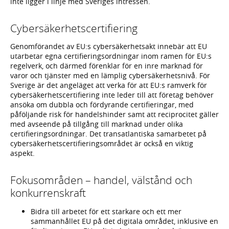
inte ligger i linje med Sveriges intressen.
Cybersäkerhetscertifiering
Genomförandet av EU:s cybersäkerhetsakt innebär att EU
utarbetar egna certifieringsordningar inom ramen för EU:s
regelverk, och därmed förenklar för en inre marknad för
varor och tjänster med en lämplig cybersäkerhetsnivå. För
Sverige är det angeläget att verka för att EU:s ramverk för
cybersäkerhetscertifiering inte leder till att företag behöver
ansöka om dubbla och fördyrande certifieringar, med
påföljande risk för handelshinder samt att reciprocitet gäller
med avseende på tillgång till marknad under olika
certifieringsordningar. Det transatlantiska samarbetet på
cybersäkerhetscertifieringsområdet är också en viktig
aspekt.
Fokusområden – handel, välstånd och
konkurrenskraft
Bidra till arbetet för ett starkare och ett mer
sammanhållet EU på det digitala området, inklusive en