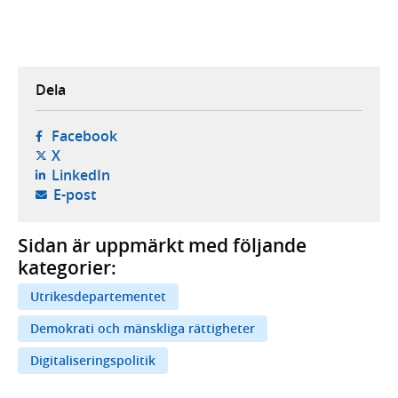
Dela
- öppnas i ny flik, extern webbplats,
Facebook
- öppnas i ny flik, extern webbplats,
X
- öppnas i ny flik, extern webbplats,
LinkedIn
- öppnar din e-postklient,
E-post
Sidan är uppmärkt med följande
kategorier:
Utrikesdepartementet
Demokrati och mänskliga rättigheter
Digitaliseringspolitik