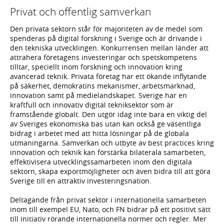
Privat och offentlig samverkan
Den privata sektorn står för majoriteten av de medel som
spenderas på digital forskning i Sverige och är drivande i
den tekniska utvecklingen. Konkurrensen mellan länder att
attrahera företagens investeringar och spetskompetens
tilltar, speciellt inom forskning och innovation kring
avancerad teknik. Privata företag har ett ökande inflytande
på säkerhet, demokratins mekanismer, arbetsmarknad,
innovation samt på medielandskapet. Sverige har en
kraftfull och innovativ digital tekniksektor som är
framstående globalt. Den utgör idag inte bara en viktig del
av Sveriges ekonomiska bas utan kan också ge väsentliga
bidrag i arbetet med att hitta lösningar på de globala
utmaningarna. Samverkan och utbyte av best practices kring
innovation och teknik kan förstärka bilaterala samarbeten,
effektivisera utvecklingssamarbeten inom den digitala
sektorn, skapa exportmöjligheter och även bidra till att göra
Sverige till en attraktiv investeringsnation.
Deltagande från privat sektor i internationella samarbeten
inom till exempel EU, Nato, och FN bidrar på ett positivt sätt
till initiativ rörande internationella normer och regler. Mer