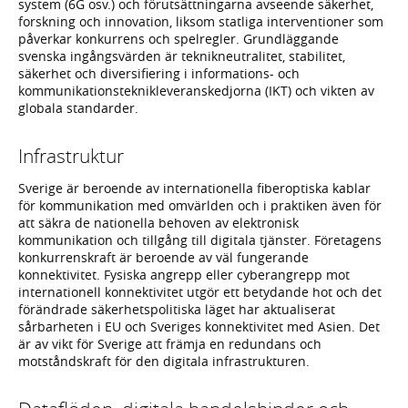
system (6G osv.) och förutsättningarna avseende säkerhet,
forskning och innovation, liksom statliga interventioner som
påverkar konkurrens och spelregler. Grundläggande
svenska ingångsvärden är teknikneutralitet, stabilitet,
säkerhet och diversifiering i informations- och
kommunikationsteknikleveranskedjorna (IKT) och vikten av
globala standarder.
Infrastruktur
Sverige är beroende av internationella fiberoptiska kablar
för kommunikation med omvärlden och i praktiken även för
att säkra de nationella behoven av elektronisk
kommunikation och tillgång till digitala tjänster. Företagens
konkurrenskraft är beroende av väl fungerande
konnektivitet. Fysiska angrepp eller cyberangrepp mot
internationell konnektivitet utgör ett betydande hot och det
förändrade säkerhetspolitiska läget har aktualiserat
sårbarheten i EU och Sveriges konnektivitet med Asien. Det
är av vikt för Sverige att främja en redundans och
motståndskraft för den digitala infrastrukturen.