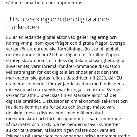
sådana samarbeten bör uppmuntras.
EU:s utveckling och den digitala inre
marknaden
EU är en ledande global aktör vad gäller reglering och
normgivning inom cyberfrågor och digitala frågor. Sverige
verkar för att europeiska förhållningssätt ska bli globalt
normsättande. Inom EU har frågan om så kallad öppen
strategisk autonomi, och dess digitala motsvarighet digital
suveränitet, varit föremål för återkommande diskussion.
Målsättningen för det digitala årtiondet är att den inre
marknaden ska göras fullt ut datadriven till 2030, där EU
etablerar en modell för nyttjande av data med individens
intressen och europeiska värderingar i centrum. Sverige
verkar för att EU utvecklas till en starkare aktör på det
digitala området. Diskussionen om ekonomisk säkerhet och
resiliens kommer att fortsätta och Sverige måste vara
delaktig i dessa diskussioner med mål om ökad
motståndskraft och fortsatt öppenhet — samt minskade
sårbarheter och riskfyllda beroenden visavi i synnerhet
auktoritära stater. Målsättningen måste dock vara att
fokusera på samarbete och öppenhet också gentemot tredje