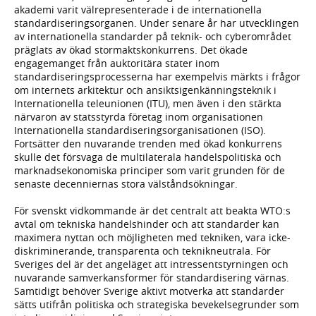
akademi varit välrepresenterade i de internationella
standardiseringsorganen. Under senare år har utvecklingen
av internationella standarder på teknik- och cyberområdet
präglats av ökad stormaktskonkurrens. Det ökade
engagemanget från auktoritära stater inom
standardiseringsprocesserna har exempelvis märkts i frågor
om internets arkitektur och ansiktsigenkänningsteknik i
Internationella teleunionen (ITU), men även i den stärkta
närvaron av statsstyrda företag inom organisationen
Internationella standardiseringsorganisationen (ISO).
Fortsätter den nuvarande trenden med ökad konkurrens
skulle det försvaga de multilaterala handelspolitiska och
marknadsekonomiska principer som varit grunden för de
senaste decenniernas stora välståndsökningar.
För svenskt vidkommande är det centralt att beakta WTO:s
avtal om tekniska handelshinder och att standarder kan
maximera nyttan och möjligheten med tekniken, vara icke-
diskriminerande, transparenta och teknikneutrala. För
Sveriges del är det angeläget att intressentstyrningen och
nuvarande samverkansformer för standardisering värnas.
Samtidigt behöver Sverige aktivt motverka att standarder
sätts utifrån politiska och strategiska bevekelsegrunder som