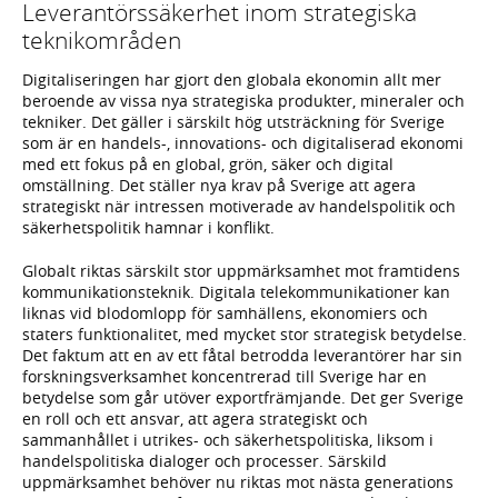
Leverantörssäkerhet inom strategiska
teknikområden
Digitaliseringen har gjort den globala ekonomin allt mer
beroende av vissa nya strategiska produkter, mineraler och
tekniker. Det gäller i särskilt hög utsträckning för Sverige
som är en handels-, innovations- och digitaliserad ekonomi
med ett fokus på en global, grön, säker och digital
omställning. Det ställer nya krav på Sverige att agera
strategiskt när intressen motiverade av handelspolitik och
säkerhetspolitik hamnar i konflikt.
Globalt riktas särskilt stor uppmärksamhet mot framtidens
kommunikationsteknik. Digitala telekommunikationer kan
liknas vid blodomlopp för samhällens, ekonomiers och
staters funktionalitet, med mycket stor strategisk betydelse.
Det faktum att en av ett fåtal betrodda leverantörer har sin
forskningsverksamhet koncentrerad till Sverige har en
betydelse som går utöver exportfrämjande. Det ger Sverige
en roll och ett ansvar, att agera strategiskt och
sammanhållet i utrikes- och säkerhetspolitiska, liksom i
handelspolitiska dialoger och processer. Särskild
uppmärksamhet behöver nu riktas mot nästa generations