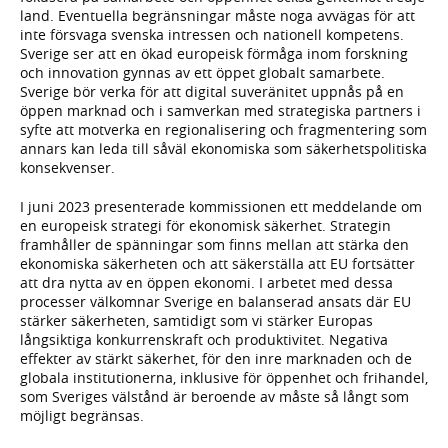
land. Eventuella begränsningar måste noga avvägas för att
inte försvaga svenska intressen och nationell kompetens.
Sverige ser att en ökad europeisk förmåga inom forskning
och innovation gynnas av ett öppet globalt samarbete.
Sverige bör verka för att digital suveränitet uppnås på en
öppen marknad och i samverkan med strategiska partners i
syfte att motverka en regionalisering och fragmentering som
annars kan leda till såväl ekonomiska som säkerhetspolitiska
konsekvenser.
I juni 2023 presenterade kommissionen ett meddelande om
en europeisk strategi för ekonomisk säkerhet. Strategin
framhåller de spänningar som finns mellan att stärka den
ekonomiska säkerheten och att säkerställa att EU fortsätter
att dra nytta av en öppen ekonomi. I arbetet med dessa
processer välkomnar Sverige en balanserad ansats där EU
stärker säkerheten, samtidigt som vi stärker Europas
långsiktiga konkurrenskraft och produktivitet. Negativa
effekter av stärkt säkerhet, för den inre marknaden och de
globala institutionerna, inklusive för öppenhet och frihandel,
som Sveriges välstånd är beroende av måste så långt som
möjligt begränsas.