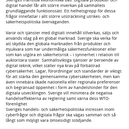
digital handel får allt större inverkan på samhällets
grundläggande funktionssätt. Ett helhetsgrepp för dessa
frågor innefattar i allt större utsträckning utrikes- och
säkerhetspolitiska överväganden.
Varor och tjänster med digitalt innehåll tillverkas, säljs och
används idag på en global marknad. Sverige ska verka för
att skydda den globala marknaden från produkter och
mjukvara som har undermåliga säkerhetsfunktioner eller
som kan utgöra en säkerhetsrisk – i synnerhet i relation till
auktoritära stater. Samhällsviktiga tjänster är beroende av
digital teknik, vilket ställer nya krav på förbättrad
cybersäkerhet. Lagar, förordningar och standarder är viktigt
för att stärka den gemensamma cybersäkerheten, men kan
även innebära ökade nationella eller regionala preferenser
och begränsad öppenhet i form av handelshinder för den
digitala utvecklingen. Sverige vill minimera de negativa
handelseffekterna av reglering samt värna dess WTO-
förenlighet
Sveriges handels- och säkerhetspolitiska intressen inom
cyberfrågor och digitala frågor ska vägas samman och så
långt som möjligt vara ömsesidigt stödjande.