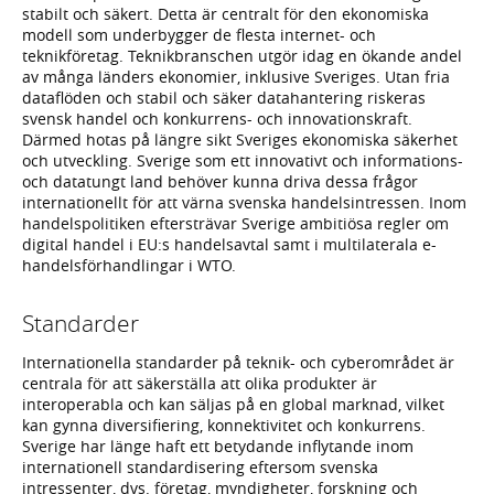
stabilt och säkert. Detta är centralt för den ekonomiska
modell som underbygger de flesta internet- och
teknikföretag. Teknikbranschen utgör idag en ökande andel
av många länders ekonomier, inklusive Sveriges. Utan fria
dataflöden och stabil och säker datahantering riskeras
svensk handel och konkurrens- och innovationskraft.
Därmed hotas på längre sikt Sveriges ekonomiska säkerhet
och utveckling. Sverige som ett innovativt och informations-
och datatungt land behöver kunna driva dessa frågor
internationellt för att värna svenska handelsintressen. Inom
handelspolitiken eftersträvar Sverige ambitiösa regler om
digital handel i EU:s handelsavtal samt i multilaterala e-
handelsförhandlingar i WTO.
Standarder
Internationella standarder på teknik- och cyberområdet är
centrala för att säkerställa att olika produkter är
interoperabla och kan säljas på en global marknad, vilket
kan gynna diversifiering, konnektivitet och konkurrens.
Sverige har länge haft ett betydande inflytande inom
internationell standardisering eftersom svenska
intressenter, dvs. företag, myndigheter, forskning och