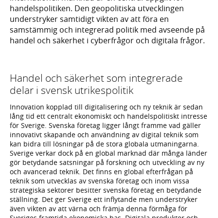
handelspolitiken. Den geopolitiska utvecklingen
understryker samtidigt vikten av att föra en
samstämmig och integrerad politik med avseende på
handel och säkerhet i cyberfrågor och digitala frågor.
Handel och säkerhet som integrerade
delar i svensk utrikespolitik
Innovation kopplad till digitalisering och ny teknik är sedan
lång tid ett centralt ekonomiskt och handelspolitiskt intresse
för Sverige. Svenska företag ligger långt framme vad gäller
innovativt skapande och användning av digital teknik som
kan bidra till lösningar på de stora globala utmaningarna.
Sverige verkar dock på en global marknad där många länder
gör betydande satsningar på forskning och utveckling av ny
och avancerad teknik. Det finns en global efterfrågan på
teknik som utvecklas av svenska företag och inom vissa
strategiska sektorer besitter svenska företag en betydande
ställning. Det ger Sverige ett inflytande men understryker
även vikten av att värna och främja denna förmåga för
Sveriges framtida ekonomiska bas. Digitala produkter och