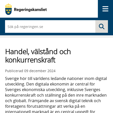
Me
När
Sö
du
börjar
skriva
så
framträder
Handel, välstånd och
en
lista
konkurrenskraft
med
sökförslag
Publicerad
09 december 2024
Sverige hör till världens ledande nationer inom digital
utveckling. Den digitala ekonomin är central för
Sveriges ekonomiska utveckling, inklusive Sveriges
konkurrenskraft och ställning på den inre marknaden
och globalt. Främjande av svensk digital teknik och
företagens förutsättningar att verka på en
internationell marknad är en central uppgift för