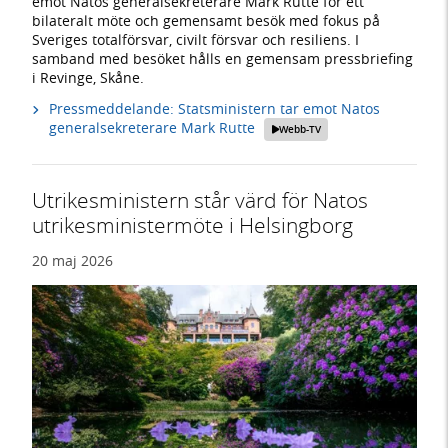
emot Natos generalsekreterare Mark Rutte för ett
bilateralt möte och gemensamt besök med fokus på
Sveriges totalförsvar, civilt försvar och resiliens. I
samband med besöket hålls en gemensam pressbriefing
i Revinge, Skåne.
Pressmeddelande: Statsministern tar emot Natos
generalsekreterare Mark Rutte
Webb-TV
Utrikesministern står värd för Natos
utrikesministermöte i Helsingborg
20 maj 2026