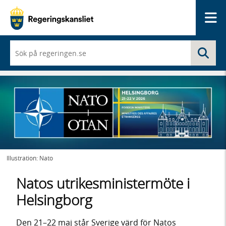
Me
När
Sö
du
börjar
skriva
så
framträder
en
lista
med
sökförslag
Illustration: Nato
Natos utrikesministermöte i
Helsingborg
Den 21–22 maj står Sverige värd för Natos