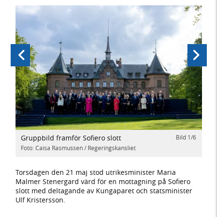
Föregående
Nästa
Gruppbild framför Sofiero slott
Bild
1
/
6
d
1
/
6
Ut
vä
Foto: Caisa Rasmussen / Regeringskansliet
Fot
Torsdagen den 21 maj stod utrikesminister Maria
Malmer Stenergard värd för en mottagning på Sofiero
slott med deltagande av Kungaparet och statsminister
Ulf Kristersson.