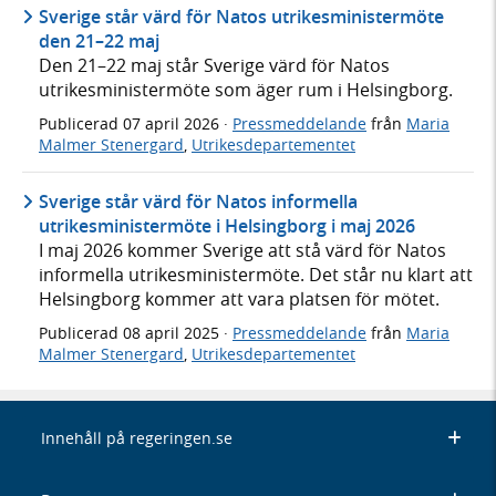
Sverige står värd för Natos utrikesministermöte
den 21–22 maj
Den 21–22 maj står Sverige värd för Natos
utrikesministermöte som äger rum i Helsingborg.
Publicerad
07 april 2026
·
Pressmeddelande
från
Maria
Malmer Stenergard
,
Utrikesdepartementet
Sverige står värd för Natos informella
utrikesministermöte i Helsingborg i maj 2026
I maj 2026 kommer Sverige att stå värd för Natos
informella utrikesministermöte. Det står nu klart att
Helsingborg kommer att vara platsen för mötet.
Publicerad
08 april 2025
·
Pressmeddelande
från
Maria
Malmer Stenergard
,
Utrikesdepartementet
Innehåll på regeringen.se