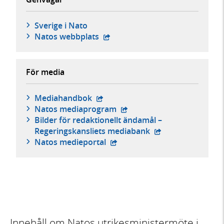
Sverige i Nato
- extern webbplats,
Natos webbplats
För media
- extern webbplats,
Mediahandbok
- extern webbplats,
Natos mediaprogram
Bilder för redaktionellt ändamål –
- extern webbplats
Regeringskansliets mediabank
- extern webbplats,
Natos medieportal
Innehåll om Natos utrikesministermöte i