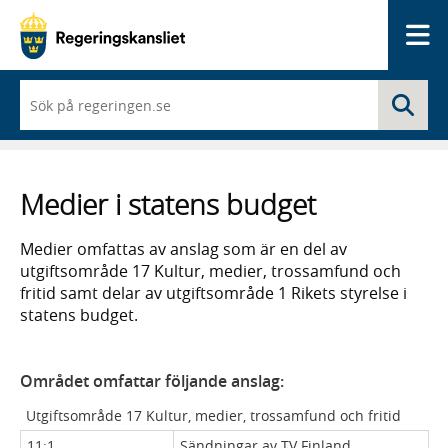
Me
När
Sö
du
börjar
skriva
så
framträder
Medier i statens budget
en
lista
med
Medier omfattas av anslag som är en del av
sökförslag
utgiftsområde 17 Kultur, medier, trossamfund och
fritid samt delar av utgiftsområde 1 Rikets styrelse i
statens budget.
Området omfattar följande anslag:
Utgiftsområde 17 Kultur, medier, trossamfund och fritid
11:1
Sändningar av TV Finland