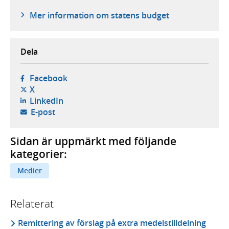
Mer information om statens budget
Dela
- öppnas i ny flik, extern webbplats,
Facebook
- öppnas i ny flik, extern webbplats,
X
- öppnas i ny flik, extern webbplats,
LinkedIn
- öppnar din e-postklient,
E-post
Sidan är uppmärkt med följande
kategorier:
Medier
Relaterat
Remittering av förslag på extra medelstilldelning