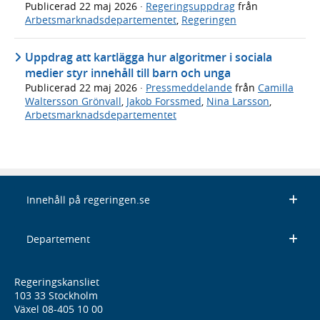
Publicerad
22 maj 2026
·
Regeringsuppdrag
från
Arbetsmarknadsdepartementet
,
Regeringen
Uppdrag att kartlägga hur algoritmer i sociala
medier styr innehåll till barn och unga
Publicerad
22 maj 2026
·
Pressmeddelande
från
Camilla
Waltersson Grönvall
,
Jakob Forssmed
,
Nina Larsson
,
Arbetsmarknadsdepartementet
Innehåll på regeringen.se
Departement
Regeringskansliet
103 33 Stockholm
Växel 08-405 10 00