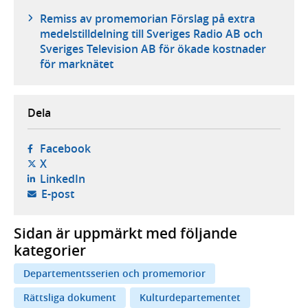
Remiss av promemorian Förslag på extra
medelstilldelning till Sveriges Radio AB och
Sveriges Television AB för ökade kostnader
för marknätet
Dela
- öppnas i ny flik, extern webbplats,
Facebook
- öppnas i ny flik, extern webbplats,
X
- öppnas i ny flik, extern webbplats,
LinkedIn
- öppnar din e-postklient,
E-post
Sidan är uppmärkt med följande
kategorier
Departementsserien och promemorior
Rättsliga dokument
Kulturdepartementet