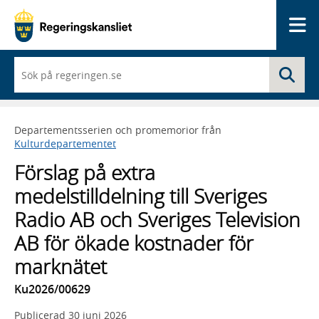
Me
När
Sö
du
börjar
skriva
så
Departementsserien och promemorior från
framträder
Kulturdepartementet
en
lista
Förslag på extra
med
sökförslag
medelstilldelning till Sveriges
Radio AB och Sveriges Television
AB för ökade kostnader för
marknätet
Ku2026/00629
Publicerad
30 juni 2026