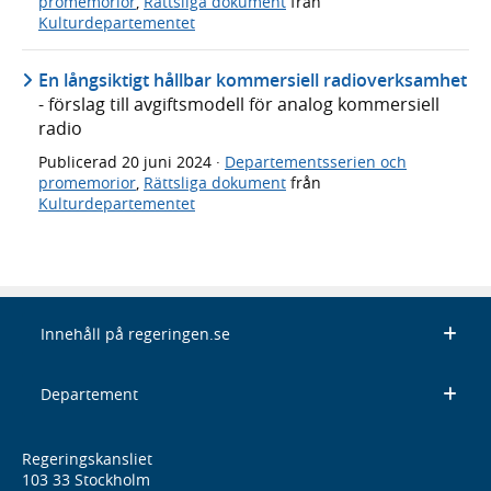
promemorior
,
Rättsliga dokument
från
Kulturdepartementet
En långsiktigt hållbar kommersiell radioverksamhet
- förslag till avgiftsmodell för analog kommersiell
radio
Publicerad
20 juni 2024
·
Departementsserien och
promemorior
,
Rättsliga dokument
från
Kulturdepartementet
Innehåll på regeringen.se
Departement
Regeringskansliet
103 33 Stockholm